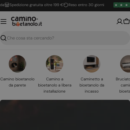
Vai
Spedizione gratuita oltre 199 €
Reso entro 30 giorni
al
contenuto
Ca
Ricerca
Camino bioetanolo
Camino a
Caminetto a
Bruciat
da parete
bioetanolo a libera
bioetanolo da
cami
installazione
incasso
bioet