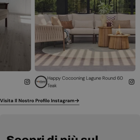
Happy Cocooning Lagune Round 60
Converti il 
Teak
funzionante
Visita Il Nostro Profilo Instagram