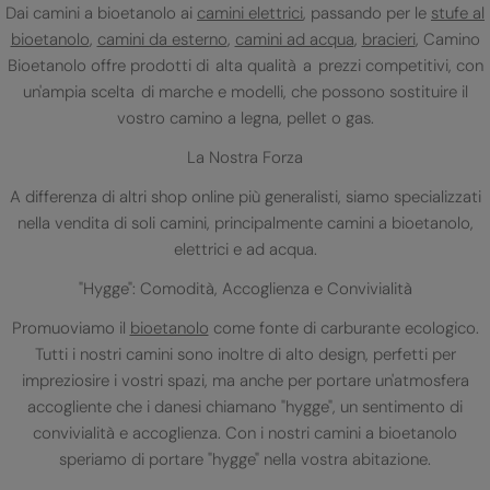
Dai camini a bioetanolo ai
camini elettrici
, passando per le
stufe al
bioetanolo
,
camini da esterno
,
camini ad acqua
,
bracieri
, Camino
Bioetanolo offre prodotti di alta qualità a prezzi competitivi, con
un'ampia scelta di marche e modelli, che possono sostituire il
vostro camino a legna, pellet o gas.
La Nostra Forza
A differenza di altri shop online più generalisti, siamo specializzati
nella vendita di soli camini, principalmente camini a bioetanolo,
elettrici e ad acqua.
"Hygge": Comodità, Accoglienza e Convivialità
Promuoviamo il
bioetanolo
come fonte di carburante ecologico.
Tutti i nostri camini sono inoltre di alto design, perfetti per
impreziosire i vostri spazi, ma anche per portare un'atmosfera
accogliente che i danesi chiamano "hygge", un sentimento di
convivialità e accoglienza. Con i nostri camini a bioetanolo
speriamo di portare "hygge" nella vostra abitazione.