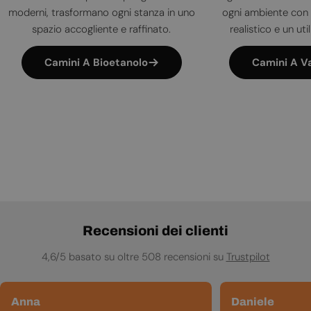
moderni, trasformano ogni stanza in uno
ogni ambiente con 
spazio accogliente e raffinato.
realistico e un uti
Camini A Bioetanolo
Camini A V
Recensioni dei clienti
4,6/5 basato su oltre 508 recensioni su
Trustpilot
Anna
Daniele