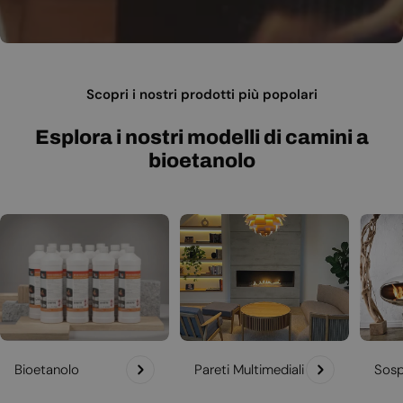
Scopri i nostri prodotti più popolari
Esplora i nostri modelli di camini a
bioetanolo
Bioetanolo
Pareti Multimediali
Sosp