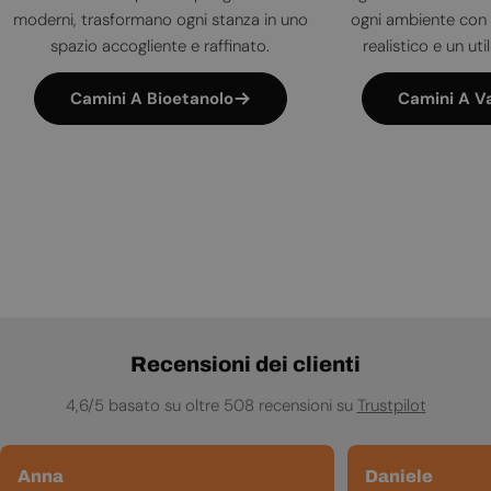
moderni, trasformano ogni stanza in uno
ogni ambiente con 
spazio accogliente e raffinato.
realistico e un uti
Camini A Bioetanolo
Camini A V
Recensioni dei clienti
4,6/5 basato su oltre 508 recensioni su
Trustpilot
Anna
Daniele