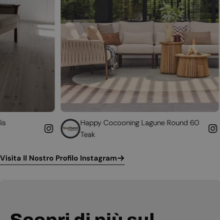
Happy Cocooning Lagune Round 60
Converti il
Teak
funzionante
Visita Il Nostro Profilo Instagram