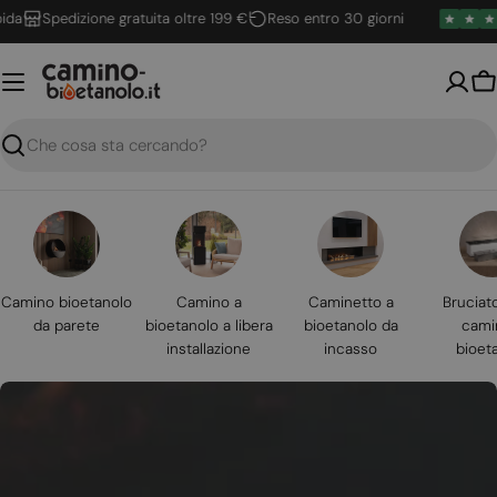
Vai
Spedizione gratuita oltre 199 €
Reso entro 30 giorni
al
contenuto
Ca
Ricerca
Camino bioetanolo
Camino a
Caminetto a
Bruciat
da parete
bioetanolo a libera
bioetanolo da
cami
installazione
incasso
bioet