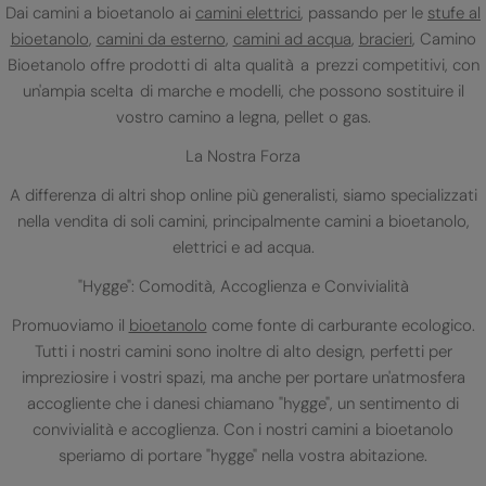
Dai camini a bioetanolo ai
camini elettrici
, passando per le
stufe al
bioetanolo
,
camini da esterno
,
camini ad acqua
,
bracieri
, Camino
Bioetanolo offre prodotti di alta qualità a prezzi competitivi, con
un'ampia scelta di marche e modelli, che possono sostituire il
vostro camino a legna, pellet o gas.
La Nostra Forza
A differenza di altri shop online più generalisti, siamo specializzati
nella vendita di soli camini, principalmente camini a bioetanolo,
elettrici e ad acqua.
"Hygge": Comodità, Accoglienza e Convivialità
Promuoviamo il
bioetanolo
come fonte di carburante ecologico.
Tutti i nostri camini sono inoltre di alto design, perfetti per
impreziosire i vostri spazi, ma anche per portare un'atmosfera
accogliente che i danesi chiamano "hygge", un sentimento di
convivialità e accoglienza. Con i nostri camini a bioetanolo
speriamo di portare "hygge" nella vostra abitazione.