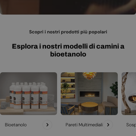
Scopri i nostri prodotti più popolari
Esplora i nostri modelli di camini a
bioetanolo
Bioetanolo
Pareti Multimediali
Sosp