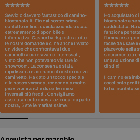
Servizio davvero fantastico di camino-
Ho acquistato di
bioetanolo.it. Fin dal nostro primo
bioetanolo e ne 
contatto online, questa azienda è stata
soddisfatta. Ha 
estremamente disponibile e
funziona perfetta
informativa. Casper ha risposto a tutte
fiamma è sorpre
le nostre domande e ci ha anche inviato
facile da usare e
un video che confrontava i due
piacevole nella s
caminetti a cui eravamo interessati,
sicuramente a ch
visto che non potevamo visitare lo
una soluzione di
showroom. La consegna è stata
di stile!
rapidissima e adoriamo il nostro nuovo
caminetto. Ha dato un tocco speciale
Il camino era im
alla nostra veranda, rendendola molto
eccellente per il
più vivibile anche durante i mesi
lo ha montato sen
invernali più freddi. Consigliamo
assolutamente questa azienda: da parte
nostra, 5 stelle meritatissime!
Acquista per marchio