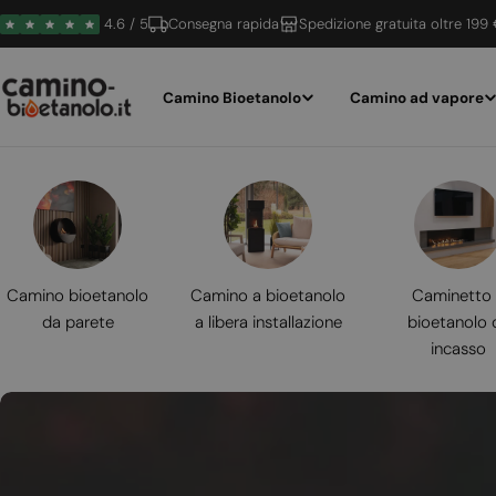
Vai
4.6 / 5
Consegna rapida
Spedizione gratuita oltre 199
al
contenuto
Camino Bioetanolo
Camino ad vapore
Camino bioetanolo
Camino a bioetanolo
Caminetto
da parete
a libera installazione
bioetanolo 
incasso