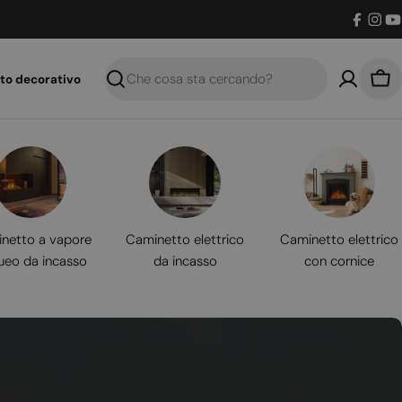
Facebo
Inst
Y
to decorativo
Ricerca
Car
netto a vapore
Caminetto elettrico
Caminetto elettrico
ueo da incasso
da incasso
con cornice