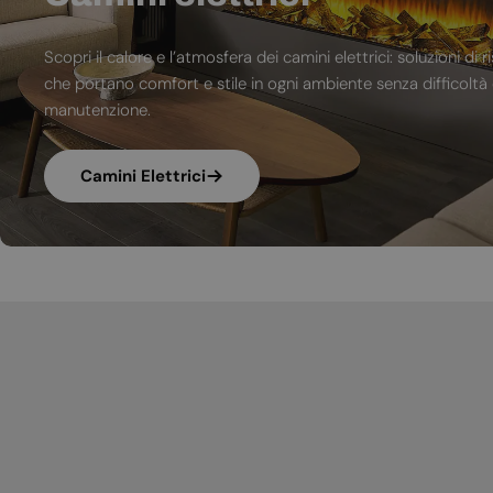
Scopri il calore e l’atmosfera dei camini elettrici: soluzioni 
che portano comfort e stile in ogni ambiente senza difficoltà d
manutenzione.
Camini Elettrici