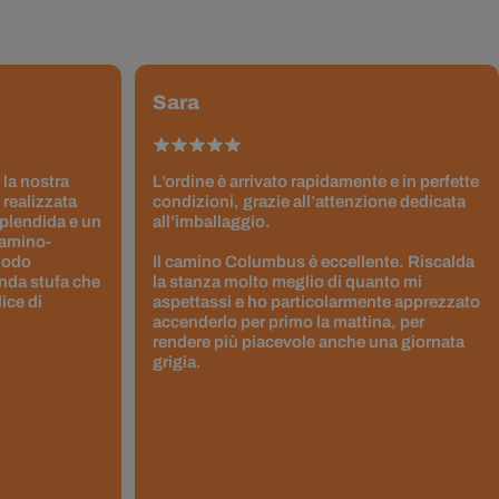
Sara
 la nostra
L’ordine è arrivato rapidamente e in perfette
 realizzata
condizioni, grazie all’attenzione dedicata
splendida e un
all’imballaggio.
Camino-
 modo
Il camino Columbus è eccellente. Riscalda
nda stufa che
la stanza molto meglio di quanto mi
ice di
aspettassi e ho particolarmente apprezzato
accenderlo per primo la mattina, per
rendere più piacevole anche una giornata
grigia.