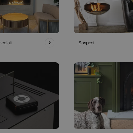
ediali
Sospesi