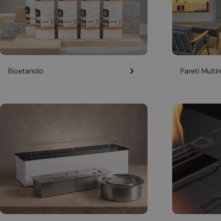
Bioetanolo
Pareti Multim