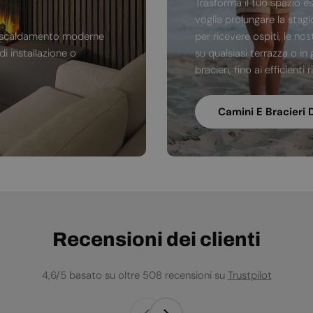
Trasforma il tuo spazio e
voglia prolungare la stag
di riscaldamento moderne
per ricevere ospiti, le no
i installazione o
su qualsiasi terrazza o in 
bracieri, fino ai efficienti
Camini E Bracieri 
Recensioni dei clienti
4,6/5 basato su oltre 508 recensioni su
Trustpilot