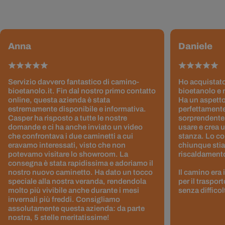
Anna
Daniele
Servizio davvero fantastico di camino-
Ho acquistato
bioetanolo.it. Fin dal nostro primo contatto
bioetanolo e 
online, questa azienda è stata
Ha un aspetto
estremamente disponibile e informativa.
perfettamente
Casper ha risposto a tutte le nostre
sorprendentem
domande e ci ha anche inviato un video
usare e crea 
che confrontava i due caminetti a cui
stanza. Lo co
eravamo interessati, visto che non
chiunque stia
potevamo visitare lo showroom. La
riscaldamento 
consegna è stata rapidissima e adoriamo il
nostro nuovo caminetto. Ha dato un tocco
Il camino era
speciale alla nostra veranda, rendendola
per il traspor
molto più vivibile anche durante i mesi
senza difficol
invernali più freddi. Consigliamo
assolutamente questa azienda: da parte
nostra, 5 stelle meritatissime!