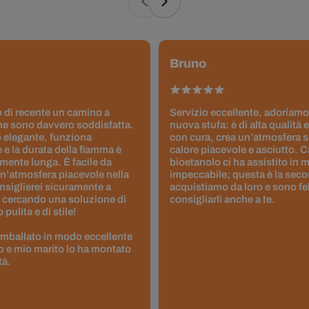
Bruno
 di recente un camino a
Servizio eccellente, adoriamo
ne sono davvero soddisfatta.
nuova stufa: è di alta qualità e
 elegante, funziona
con cura, crea un’atmosfera 
 e la durata della fiamma è
calore piacevole e asciutto. 
ente lunga. È facile da
bioetanolo ci ha assistito in
un’atmosfera piacevole nella
impeccabile; questa è la seco
nsiglierei sicuramente a
acquistiamo da loro e sono fel
 cercando una soluzione di
consigliarli anche a te.
pulita e di stile!
 imballato in modo eccellente
to e mio marito lo ha montato
tà.