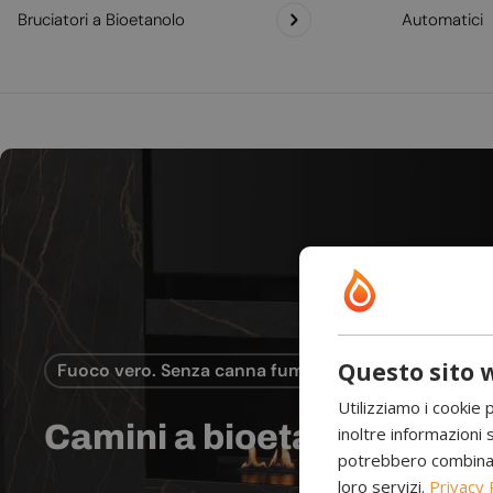
Bruciatori a Bioetanolo
Automatici
Questo sito w
Fuoco vero. Senza canna fumaria.
Utilizziamo i cookie 
Camini a bioetanolo
inoltre informazioni s
potrebbero combinarle
loro servizi.
Privacy 