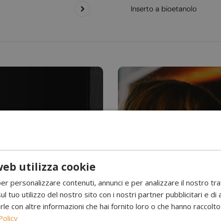
Inserto a bioetanolo
eb utilizza cookie
Hai mai visto l’acqu
per personalizzare contenuti, annunci e per analizzare il nostro tr
Camini a 
ul tuo utilizzo del nostro sito con i nostri partner pubblicitari e di 
 con altre informazioni che hai fornito loro o che hanno raccolto d
Policy