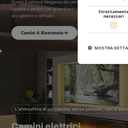
Scopri il calore e l'eleganza dei camini a bioetanolo. A combu
fumaria e perfetti per gli ambienti moderni, trasformano ogni
Strettament
accogliente e raffinato.
necessari
Camini A Bioetanolo
MOSTRA DETTA
L’atmosfera di un camino senza pensieri, con o senz
Camini elettrici