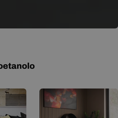
ioetanolo