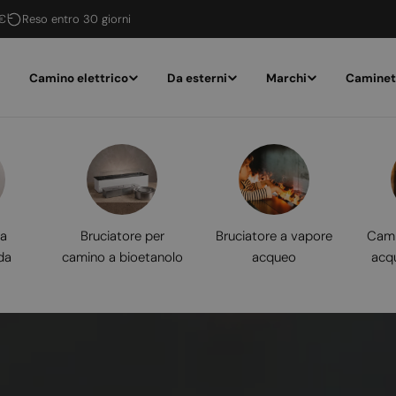
 €
Reso entro 30 giorni
Camino elettrico
Da esterni
Marchi
Caminet
 a
Bruciatore per
Bruciatore a vapore
Cami
da
camino a bioetanolo
acqueo
acq