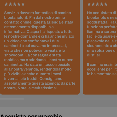
Servizio davvero fantastico di camino-
Ho acquistato di
bioetanolo.it. Fin dal nostro primo
bioetanolo e ne 
contatto online, questa azienda è stata
soddisfatta. Ha 
estremamente disponibile e
funziona perfetta
informativa. Casper ha risposto a tutte
fiamma è sorpre
le nostre domande e ci ha anche inviato
facile da usare e
un video che confrontava i due
piacevole nella s
caminetti a cui eravamo interessati,
sicuramente a ch
visto che non potevamo visitare lo
una soluzione di
showroom. La consegna è stata
di stile!
rapidissima e adoriamo il nostro nuovo
caminetto. Ha dato un tocco speciale
Il camino era im
alla nostra veranda, rendendola molto
eccellente per il
più vivibile anche durante i mesi
lo ha montato sen
invernali più freddi. Consigliamo
assolutamente questa azienda: da parte
nostra, 5 stelle meritatissime!
Acquista per marchio