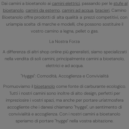
Dai camini a bioetanolo ai
camini elettrici
, passando per le
stufe al
bioetanolo
,
camini da esterno
,
camini ad acqua
,
bracieri
, Camino
Bioetanolo offre prodotti di alta qualità a prezzi competitivi, con
un'ampia scelta di marche e modelli, che possono sostituire il
vostro camino a legna, pellet o gas.
La Nostra Forza
A differenza di altri shop online più generalisti, siamo specializzati
nella vendita di soli camini, principalmente camini a bioetanolo,
elettrici e ad acqua.
"Hygge": Comodità, Accoglienza e Convivialità
Promuoviamo il
bioetanolo
come fonte di carburante ecologico.
Tutti i nostri camini sono inoltre di alto design, perfetti per
impreziosire i vostri spazi, ma anche per portare un'atmosfera
accogliente che i danesi chiamano "hygge", un sentimento di
convivialità e accoglienza. Con i nostri camini a bioetanolo
speriamo di portare "hygge" nella vostra abitazione.