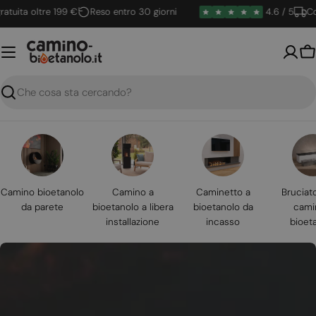
Vai
ta oltre 199 €
Reso entro 30 giorni
4.6 / 5
Conseg
al
contenuto
Ca
Ricerca
Camino bioetanolo
Camino a
Caminetto a
Bruciat
da parete
bioetanolo a libera
bioetanolo da
cami
installazione
incasso
bioet