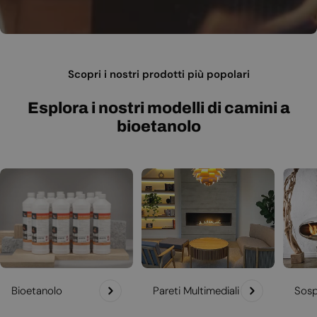
Scopri i nostri prodotti più popolari
Esplora i nostri modelli di camini a
bioetanolo
Bioetanolo
Pareti Multimediali
Sosp