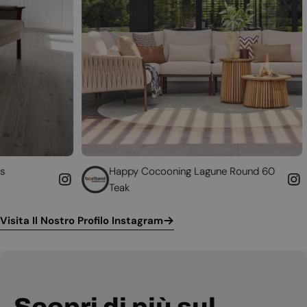
Happy Cocooning Lagune Round 60
Converti i
Teak
funzionant
Visita Il Nostro Profilo Instagram