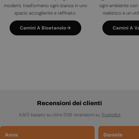
moderni, trasformano ogni stanza in uno
ogni ambiente con 
spazio accogliente e raffinato.
realistico e un uti
Camini A Bioetanolo
Camini A V
Recensioni dei clienti
4,6/5 basato su oltre 508 recensioni su
Trustpilot
Anna
Daniele