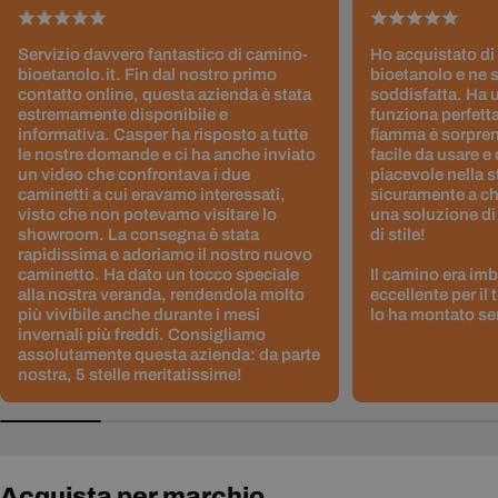
Servizio davvero fantastico di camino-
Ho acquistato di
bioetanolo.it. Fin dal nostro primo
bioetanolo e ne 
contatto online, questa azienda è stata
soddisfatta. Ha 
estremamente disponibile e
funziona perfetta
informativa. Casper ha risposto a tutte
fiamma è sorpre
le nostre domande e ci ha anche inviato
facile da usare e
un video che confrontava i due
piacevole nella s
caminetti a cui eravamo interessati,
sicuramente a ch
visto che non potevamo visitare lo
una soluzione di
showroom. La consegna è stata
di stile!
rapidissima e adoriamo il nostro nuovo
caminetto. Ha dato un tocco speciale
Il camino era im
alla nostra veranda, rendendola molto
eccellente per il
più vivibile anche durante i mesi
lo ha montato sen
invernali più freddi. Consigliamo
assolutamente questa azienda: da parte
nostra, 5 stelle meritatissime!
Acquista per marchio