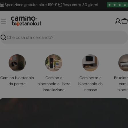
Vai
edizione gratuita oltre 199 €
Reso entro 30 giorni
4
al
contenuto
Ca
Ricerca
Camino bioetanolo
Camino a
Caminetto a
Bruciat
da parete
bioetanolo a libera
bioetanolo da
cami
installazione
incasso
bioet