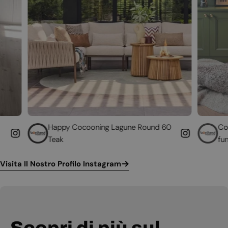
py Cocooning Lagune Round 60
Converti il tuo camin
k
funzionante
Visita Il Nostro Profilo Instagram