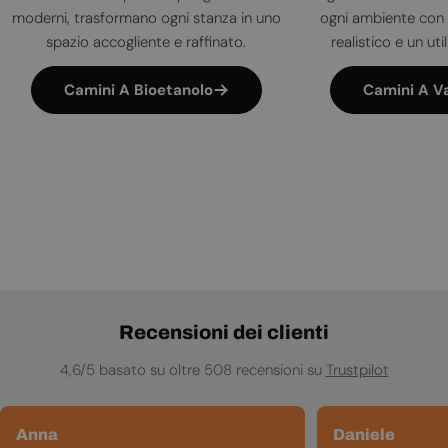
moderni, trasformano ogni stanza in uno
ogni ambiente con 
spazio accogliente e raffinato.
realistico e un uti
Camini A Bioetanolo
Camini A V
Recensioni dei clienti
4,6/5 basato su oltre 508 recensioni su
Trustpilot
Anna
Daniele