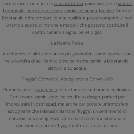
Dai camini a bioetanolo ai
camini elettrici
, passando per le
stufe al
bioetanolo
,
camini da esterno
,
camini ad acqua
,
bracieri
, Camino
Bioetanolo offre prodotti di alta qualità a prezzi competitivi, con
un'ampia scelta di marche e modelli, che possono sostituire il
vostro camino a legna, pellet o gas.
La Nostra Forza
A differenza di altri shop online più generalisti, siamo specializzati
nella vendita di soli camini, principalmente camini a bioetanolo,
elettrici e ad acqua.
"Hygge": Comodità, Accoglienza e Convivialità
Promuoviamo il
bioetanolo
come fonte di carburante ecologico.
Tutti i nostri camini sono inoltre di alto design, perfetti per
impreziosire i vostri spazi, ma anche per portare un'atmosfera
accogliente che i danesi chiamano "hygge", un sentimento di
convivialità e accoglienza. Con i nostri camini a bioetanolo
speriamo di portare "hygge" nella vostra abitazione.