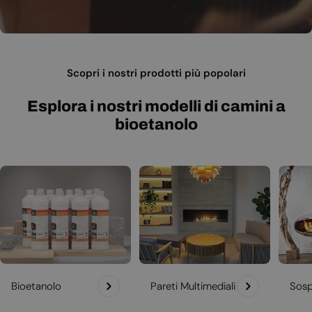
Scopri i nostri prodotti più popolari
Esplora i nostri modelli di camini a
bioetanolo
Bioetanolo
Pareti Multimediali
Sosp