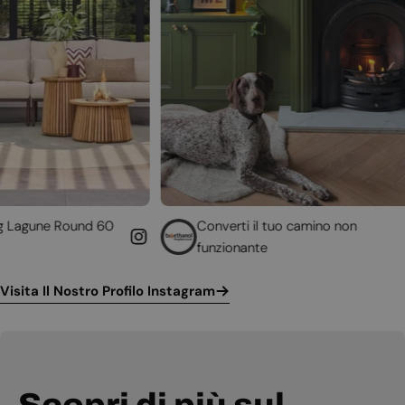
Converti il tuo camino non
Cam
funzionante
Sca
Visita Il Nostro Profilo Instagram