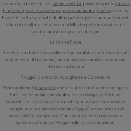
Dai camini a bioetanolo ai
camini elettrici
, passando per le
stufe al
bioetanolo
,
camini da esterno
,
camini ad acqua
,
bracieri
, Camino
Bioetanolo offre prodotti di alta qualità a prezzi competitivi, con
un'ampia scelta di marche e modelli, che possono sostituire il
vostro camino a legna, pellet o gas.
La Nostra Forza
A differenza di altri shop online più generalisti, siamo specializzati
nella vendita di soli camini, principalmente camini a bioetanolo,
elettrici e ad acqua.
"Hygge": Comodità, Accoglienza e Convivialità
Promuoviamo il
bioetanolo
come fonte di carburante ecologico.
Tutti i nostri camini sono inoltre di alto design, perfetti per
impreziosire i vostri spazi, ma anche per portare un'atmosfera
accogliente che i danesi chiamano "hygge", un sentimento di
convivialità e accoglienza. Con i nostri camini a bioetanolo
speriamo di portare "hygge" nella vostra abitazione.