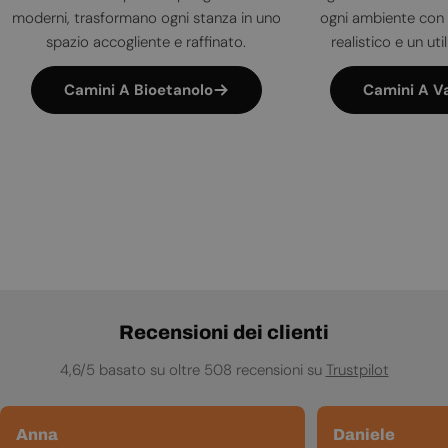
moderni, trasformano ogni stanza in uno
ogni ambiente con 
spazio accogliente e raffinato.
realistico e un uti
Camini A Bioetanolo
Camini A V
Recensioni dei clienti
4,6/5 basato su oltre 508 recensioni su
Trustpilot
Anna
Daniele