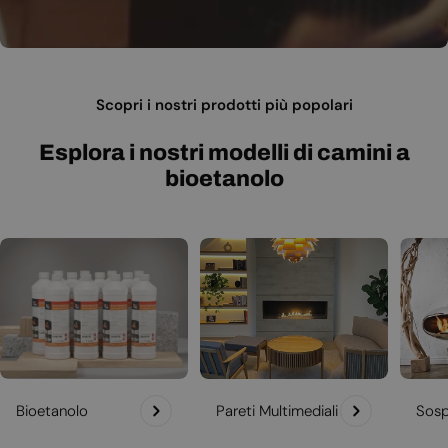
Scopri i nostri prodotti più popolari
Esplora i nostri modelli di camini a
bioetanolo
Bioetanolo
Pareti Multimediali
Sosp