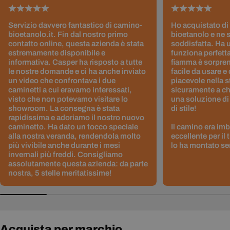
Servizio davvero fantastico di camino-
Ho acquistato di
bioetanolo.it. Fin dal nostro primo
bioetanolo e ne 
contatto online, questa azienda è stata
soddisfatta. Ha 
estremamente disponibile e
funziona perfetta
informativa. Casper ha risposto a tutte
fiamma è sorpre
le nostre domande e ci ha anche inviato
facile da usare e
un video che confrontava i due
piacevole nella s
caminetti a cui eravamo interessati,
sicuramente a ch
visto che non potevamo visitare lo
una soluzione di
showroom. La consegna è stata
di stile!
rapidissima e adoriamo il nostro nuovo
caminetto. Ha dato un tocco speciale
Il camino era im
alla nostra veranda, rendendola molto
eccellente per il
più vivibile anche durante i mesi
lo ha montato sen
invernali più freddi. Consigliamo
assolutamente questa azienda: da parte
nostra, 5 stelle meritatissime!
Acquista per marchio