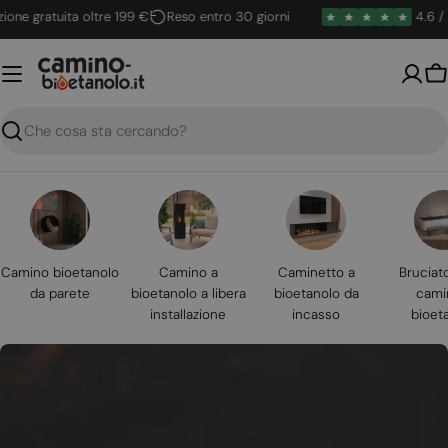
Vai
gratuita oltre 199 €
Reso entro 30 giorni
4.6 / 5
C
al
contenuto
Ca
Ricerca
Camino bioetanolo
Camino a
Caminetto a
Bruciat
da parete
bioetanolo a libera
bioetanolo da
cami
installazione
incasso
bioet