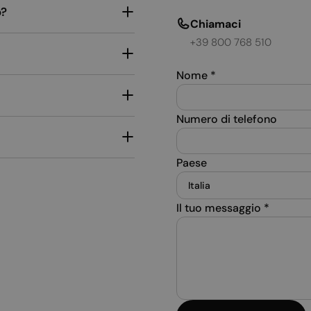
o?
Chiamaci
+39 800 768 510
Nome
*
Numero di telefono
Paese
Il tuo messaggio
*