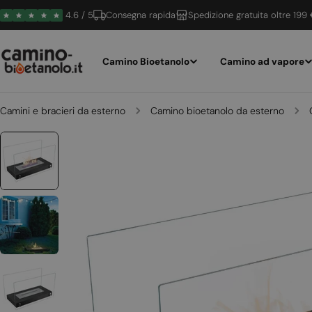
Vai
4.6 / 5
Consegna rapida
Spedizione gratuita oltre 199
al
contenuto
Camino Bioetanolo
Camino ad vapore
Camini e bracieri da esterno
Camino bioetanolo da esterno