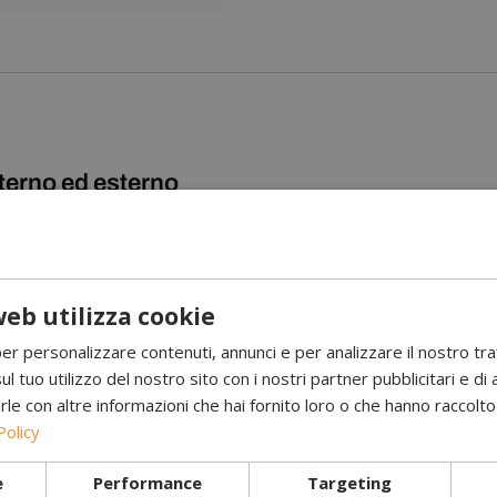
terno ed esterno
mpie lastre di vetro, può essere utilizzato con vantaggio sia all’inter
urata.
 all’uso in pochi minuti. Dopo il montaggio, Berlin può essere facilm
eb utilizza cookie
e bianco. Inoltre, esiste anche una versione più piccola di questo mod
per personalizzare contenuti, annunci e per analizzare il nostro tr
ul tuo utilizzo del nostro sito con i nostri partner pubblicitari e di 
 con altre informazioni che hai fornito loro o che hanno raccolto d
Policy
e
Performance
Targeting