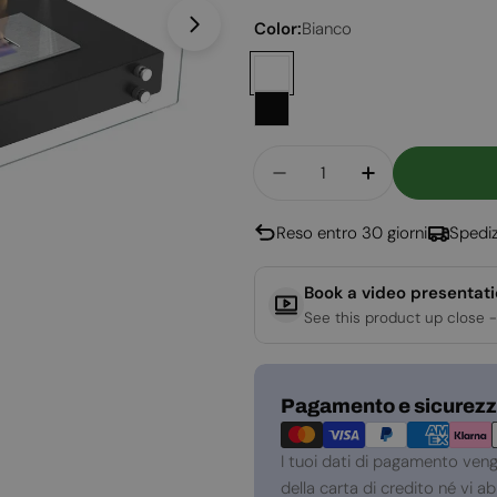
Color:
Bianco
Apri supporto 1 in modalità modal
Quantità
Diminuisci La Quantit
Aumenta La Q
Reso entro 30 giorni
Spediz
Book a video presentat
See this product up close -
Metodi
Pagamento e sicurez
di
pagamento
I tuoi dati di pagamento ven
della carta di credito né vi 