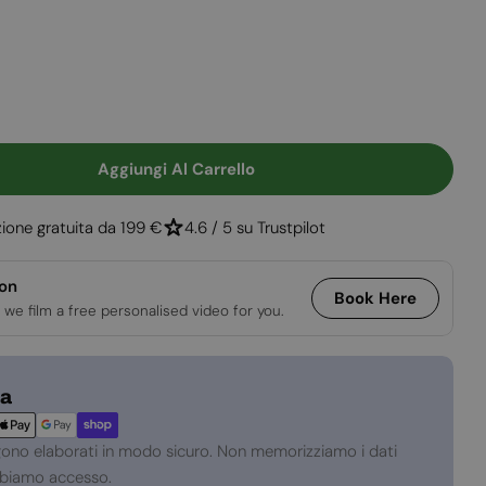
e
Apri supporto 2
Aggiungi Al Carrello
à Per Berlin - Biocamino Da Pavimento
uantità Per Berlin - Biocamino Da Pavimento
ione gratuita da 199 €
4.6 / 5 su Trustpilot
ion
Book Here
 we film a free personalised video for you.
za
gono elaborati in modo sicuro. Non memorizziamo i dati
abbiamo accesso.