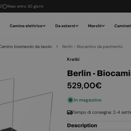
 €
Reso entro 30 giorni
Camino elettrico
Da esterni
Marchi
Caminet
Camino bioetanolo da tavolo
Berlin - Biocamino da pavimento
Kratki
Berlin - Biocam
Prezzo
529,00€
normale
In magazzino
Tempo di consegna: 2-4 sett
Description