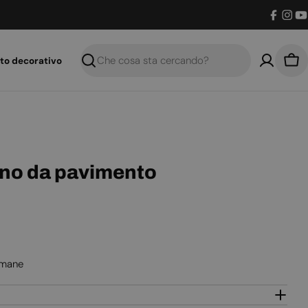
Facebo
Inst
Y
to decorativo
Ricerca
Car
ino da pavimento
imane