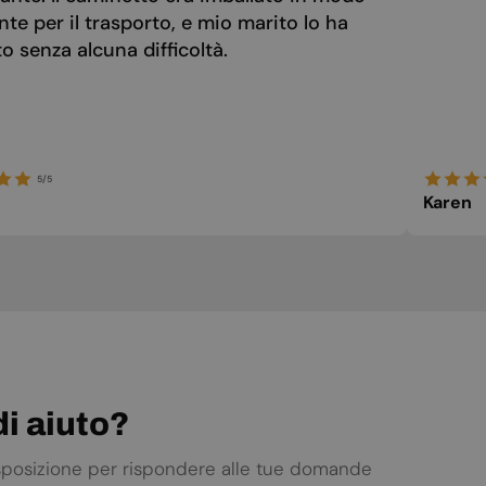
nte per il trasporto, e mio marito lo ha
POLISH
 senza alcuna difficoltà.
PORTUGUESE
ROMANIAN
RUSSIAN
SERBIAN
5/5
Karen
SLOVAK
SLOVENIAN
SPANISH
SWEDISH
TURKISH
UKRAINIAN
i aiuto?
isposizione per rispondere alle tue domande