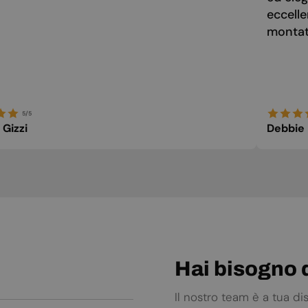
eccelle
montato
5/5
 Gizzi
Debbie
Hai bisogno d
Il nostro team è a tua d