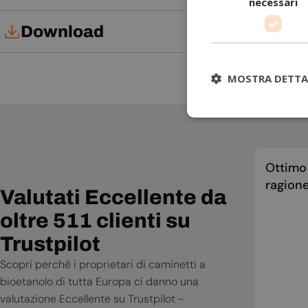
necessari
Download
Manuale d'uso
MOSTRA DETTA
Ottimo 
ragione
Valutati Eccellente da
oltre 511 clienti su
Trustpilot
Scopri perché i proprietari di caminetti a
bioetanolo di tutta Europa ci danno una
valutazione Eccellente su Trustpilot -