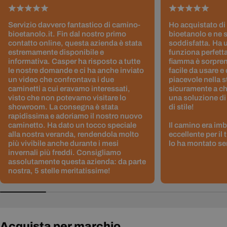
Servizio davvero fantastico di camino-
Ho acquistato di
bioetanolo.it. Fin dal nostro primo
bioetanolo e ne 
contatto online, questa azienda è stata
soddisfatta. Ha 
estremamente disponibile e
funziona perfetta
informativa. Casper ha risposto a tutte
fiamma è sorpre
le nostre domande e ci ha anche inviato
facile da usare e
un video che confrontava i due
piacevole nella s
caminetti a cui eravamo interessati,
sicuramente a ch
visto che non potevamo visitare lo
una soluzione di
showroom. La consegna è stata
di stile!
rapidissima e adoriamo il nostro nuovo
caminetto. Ha dato un tocco speciale
Il camino era im
alla nostra veranda, rendendola molto
eccellente per il
più vivibile anche durante i mesi
lo ha montato sen
invernali più freddi. Consigliamo
assolutamente questa azienda: da parte
nostra, 5 stelle meritatissime!
Acquista per marchio