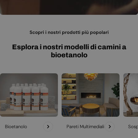
Scopri i nostri prodotti più popolari
Esplora i nostri modelli di camini a
bioetanolo
Bioetanolo
Pareti Multimediali
Sosp