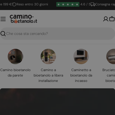
Vai
9 €
Reso entro 30 giorni
4.6 / 5
Consegna rapida
al
contenuto
Ca
Ricerca
Camino bioetanolo
Camino a
Caminetto a
Bruciat
da parete
bioetanolo a libera
bioetanolo da
cami
installazione
incasso
bioet