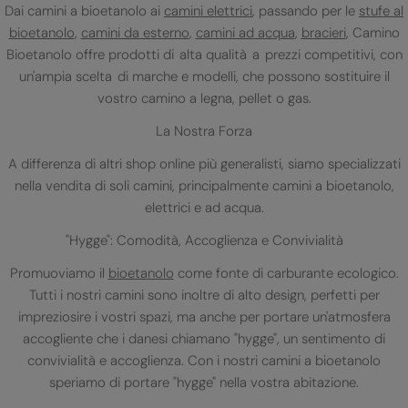
Dai camini a bioetanolo ai
camini elettrici
, passando per le
stufe al
bioetanolo
,
camini da esterno
,
camini ad acqua
,
bracieri
, Camino
Bioetanolo offre prodotti di alta qualità a prezzi competitivi, con
un'ampia scelta di marche e modelli, che possono sostituire il
vostro camino a legna, pellet o gas.
La Nostra Forza
A differenza di altri shop online più generalisti, siamo specializzati
nella vendita di soli camini, principalmente camini a bioetanolo,
elettrici e ad acqua.
"Hygge": Comodità, Accoglienza e Convivialità
Promuoviamo il
bioetanolo
come fonte di carburante ecologico.
Tutti i nostri camini sono inoltre di alto design, perfetti per
impreziosire i vostri spazi, ma anche per portare un'atmosfera
accogliente che i danesi chiamano "hygge", un sentimento di
convivialità e accoglienza. Con i nostri camini a bioetanolo
speriamo di portare "hygge" nella vostra abitazione.