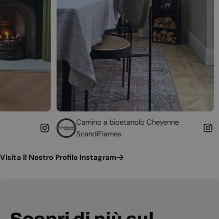
Camino a bioetanolo Cheyenne
Caminetto d
ScandiFlames
Höfats
Visita Il Nostro Profilo Instagram