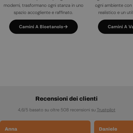
moderni, trasformano ogni stanza in uno
ogni ambiente con 
spazio accogliente e raffinato.
realistico e un uti
Camini A Bioetanolo
Camini A V
Recensioni dei clienti
4,6/5 basato su oltre 508 recensioni su
Trustpilot
Anna
Daniele