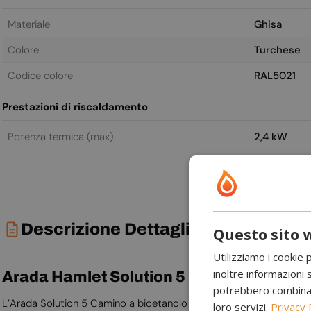
Materiale
Ghisa
Colore
Turchese
Codice colore
RAL5021
Prestazioni di riscaldamento
Potenza termica (max)
2,4 kW
Descrizione Dettagliata
Questo sito w
Utilizziamo i cookie 
inoltre informazioni s
Arada Hamlet Solution 5 Camino a bioeta
potrebbero combinarle
L’Arada Solution 5 Camino a bioetanolo in Miami Blue unisce un ri
loro servizi.
Privacy 