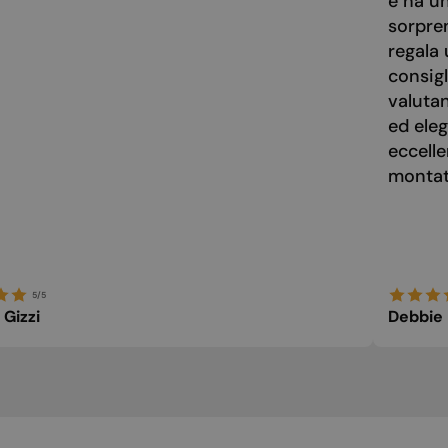
e ha u
sorpre
regala 
consigl
valuta
ed eleg
eccelle
montato
5/5
 Gizzi
Debbie