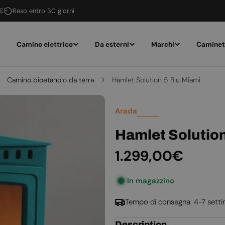
 €
Reso entro 30 giorni
Camino elettrico
Da esterni
Marchi
Caminet
Camino bioetanolo da terra
Hamlet Solution 5 Blu Miami
Arada
Hamlet Solution
Prezzo
1.299,00€
normale
In magazzino
Tempo di consegna: 4-7 sett
Description