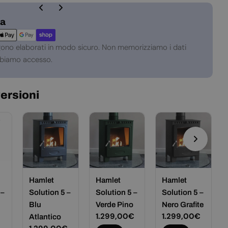
za
gono elaborati in modo sicuro. Non memorizziamo i dati
abbiamo accesso.
versioni
Hamlet
Hamlet
Hamlet
 –
Solution 5 –
Solution 5 –
Solution 5 –
Blu
Verde Pino
Nero Grafite
Prezzo
1.299,00€
Prezzo
1.299,00€
Atlantico
normale
normale