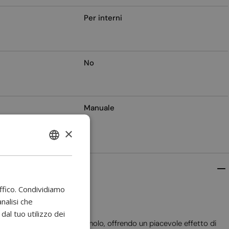
Per interni
No
Manuale
×
ENGLISH
BULGARIAN
CROATIAN
affico. Condividiamo
CATALAN
analisi che
al tuo utilizzo dei
CZECH
 esclusivamente a bioetanolo, offrendo un piacevole effetto di