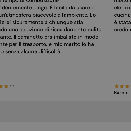
n tempo di combustione
molto 
ndentemente lungo. È facile da usare e
elettri
un'atmosfera piacevole all'ambiente. Lo
cucina
ierei sicuramente a chiunque stia
è stat
ndo una soluzione di riscaldamento pulita
credo 
ante. Il caminetto era imballato in modo
nte per il trasporto, e mio marito lo ha
 senza alcuna difficoltà.
5/5
Karen