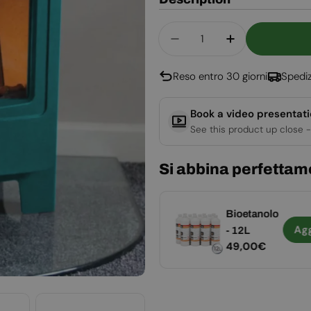
Quantità
Diminuisci La Quantità
Aumenta La Q
Reso entro 30 giorni
Spediz
Book a video presentat
See this product up close -
Si abbina perfettam
Detergente
Bioetanolo
Aggiungere
Ag
per vetri per
- 12L
Prezzo
19,00€
Prezzo
49,00€
biocamini
normale
normale