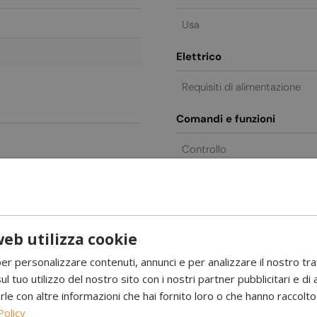
Usa
Elettrico
Requisiti di alimentazione
Comandi e funzioni
Controllo
eb utilizza cookie
per personalizzare contenuti, annunci e per analizzare il nostro tr
ul tuo utilizzo del nostro sito con i nostri partner pubblicitari e di 
nolo – Miami Blue
 con altre informazioni che hai fornito loro o che hanno raccolto d
scaldamento ecologico a un design elegante. Questo camino funziona
Policy