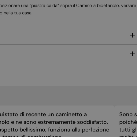
MALTESE
sizionare una “piastra calda” sopra il Camino a bioetanolo, versare
NORWEGIAN
o nella tua casa.
POLISH
PORTUGUESE
ROMANIAN
RUSSIAN
SERBIAN
SLOVAK
SLOVENIAN
SPANISH
SWEDISH
uistato di recente un caminetto a
Sono st
TURKISH
nolo e ne sono estremamente soddisfatto.
poiché 
UKRAINIAN
spetto bellissimo, funziona alla perfezione
tutti g