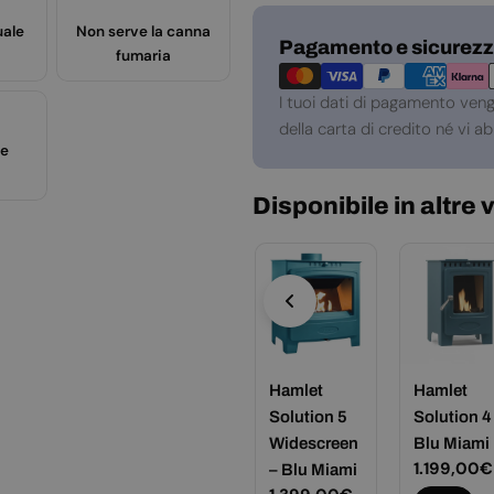
uale
Non serve la canna
Metodi
Pagamento e sicurez
fumaria
di
pagamento
I tuoi dati di pagamento ven
della carta di credito né vi 
te
Disponibile in altre 
mlet
Hamlet
Hamlet
Hamlet
lution 5 –
Solution 5 –
Solution 5
Solution 4
allo
Verde
Widescreen
Blu Miami
Prezzo
1.199,00€
permeabi
Peapod
– Blu Miami
normale