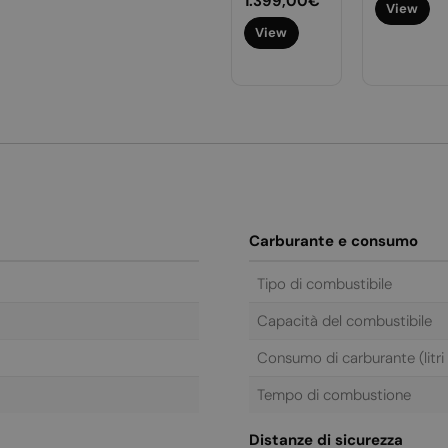
Prezzo
1.299,00€
Prezzo
1.399,00€
View
normale
normale
ezzo
299,00€
View
View
rmale
View
Carburante e consumo
Tipo di combustibile
Capacità del combustibile
Consumo di carburante (litri a
Tempo di combustione
Distanze di sicurezza