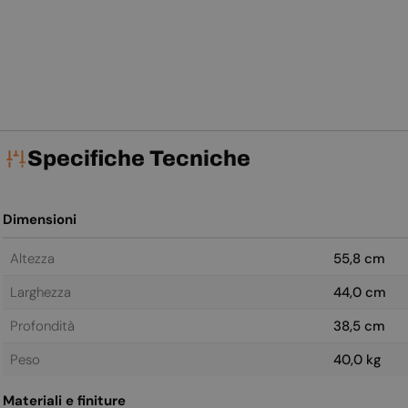
Prezzo
1.299,00€
Prezzo
1.299,00€
Prezzo
1.299,00€
le
normale
normale
normale
Pr
1.
View
View
View
no
Specifiche Tecniche
Dimensioni
Altezza
55,8 cm
Larghezza
44,0 cm
Profondità
38,5 cm
Peso
40,0 kg
Materiali e finiture