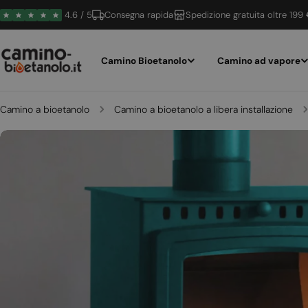
Vai
4.6 / 5
Consegna rapida
Spedizione gratuita oltre 199
al
contenuto
Camino Bioetanolo
Camino ad vapore
Camino a bioetanolo
Camino a bioetanolo a libera installazione