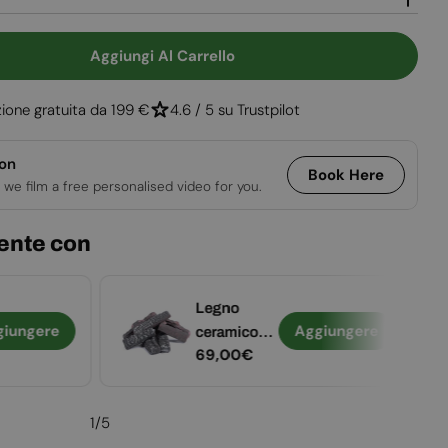
Aggiungi Al Carrello
 Per Hamlet Solution 5 Blu Miami
uantità Per Hamlet Solution 5 Blu Miami
ione gratuita da 199 €
4.6 / 5 su Trustpilot
ion
Book Here
 we film a free personalised video for you.
ente con
Legno
giungere
Aggiungere
ceramico
Prezzo
69,00€
decorativo -
normale
8 pezzi
1
/
5