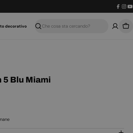
Facebo
Inst
Y
to decorativo
Ricerca
Car
 5 Blu Miami
imane