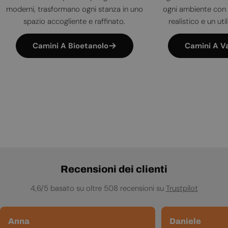
moderni, trasformano ogni stanza in uno
ogni ambiente con 
spazio accogliente e raffinato.
realistico e un uti
Camini A Bioetanolo
Camini A V
Recensioni dei clienti
4,6/5 basato su oltre 508 recensioni su
Trustpilot
Anna
Daniele