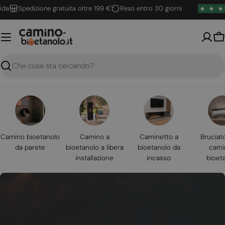
Vai
Spedizione gratuita oltre 199 €
Reso entro 30 giorni
al
contenuto
Ca
Ricerca
Camino bioetanolo
Camino a
Caminetto a
Bruciat
da parete
bioetanolo a libera
bioetanolo da
cami
installazione
incasso
bioet