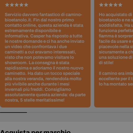
Servizio davvero fantastico di camino-
Ho acquistato di
bioetanolo.it. Fin dal nostro primo
bioetanolo e ne 
contatto online, questa azienda è stata
soddisfatta. Ha 
estremamente disponibile e
funziona perfetta
informativa. Casper ha risposto a tutte
fiamma è sorpre
le nostre domande e ci ha anche inviato
facile da usare e
un video che confrontava i due
piacevole nella s
caminetti a cui eravamo interessati,
sicuramente a ch
visto che non potevamo visitare lo
una soluzione di
showroom. La consegna è stata
di stile!
rapidissima e adoriamo il nostro nuovo
caminetto. Ha dato un tocco speciale
Il camino era im
alla nostra veranda, rendendola molto
eccellente per il
più vivibile anche durante i mesi
lo ha montato sen
invernali più freddi. Consigliamo
assolutamente questa azienda: da parte
nostra, 5 stelle meritatissime!
Acquista per marchio