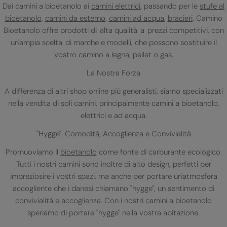
Dai camini a bioetanolo ai
camini elettrici
, passando per le
stufe al
bioetanolo
,
camini da esterno
,
camini ad acqua
,
bracieri
, Camino
Bioetanolo offre prodotti di alta qualità a prezzi competitivi, con
un'ampia scelta di marche e modelli, che possono sostituire il
vostro camino a legna, pellet o gas.
La Nostra Forza
A differenza di altri shop online più generalisti, siamo specializzati
nella vendita di soli camini, principalmente camini a bioetanolo,
elettrici e ad acqua.
"Hygge": Comodità, Accoglienza e Convivialità
Promuoviamo il
bioetanolo
come fonte di carburante ecologico.
Tutti i nostri camini sono inoltre di alto design, perfetti per
impreziosire i vostri spazi, ma anche per portare un'atmosfera
accogliente che i danesi chiamano "hygge", un sentimento di
convivialità e accoglienza. Con i nostri camini a bioetanolo
speriamo di portare "hygge" nella vostra abitazione.