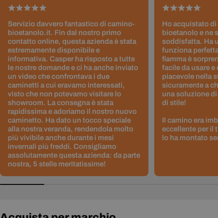
Servizio davvero fantastico di camino-
Ho acquistato di
bioetanolo.it. Fin dal nostro primo
bioetanolo e ne 
contatto online, questa azienda è stata
soddisfatta. Ha 
estremamente disponibile e
funziona perfetta
informativa. Casper ha risposto a tutte
fiamma è sorpre
le nostre domande e ci ha anche inviato
facile da usare e
un video che confrontava i due
piacevole nella s
caminetti a cui eravamo interessati,
sicuramente a ch
visto che non potevamo visitare lo
una soluzione di
showroom. La consegna è stata
di stile!
rapidissima e adoriamo il nostro nuovo
caminetto. Ha dato un tocco speciale
Il camino era im
alla nostra veranda, rendendola molto
eccellente per il
più vivibile anche durante i mesi
lo ha montato sen
invernali più freddi. Consigliamo
assolutamente questa azienda: da parte
nostra, 5 stelle meritatissime!
Acquista per marchio