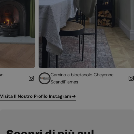
Camino a bioetanolo Cheyenne
Caminett
ScandiFlames
Höfats
Visita Il Nostro Profilo Instagram