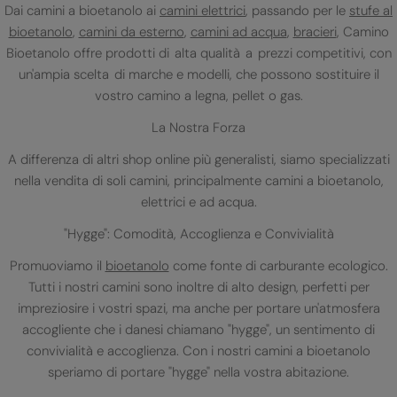
Dai camini a bioetanolo ai
camini elettrici
, passando per le
stufe al
bioetanolo
,
camini da esterno
,
camini ad acqua
,
bracieri
, Camino
Bioetanolo offre prodotti di alta qualità a prezzi competitivi, con
un'ampia scelta di marche e modelli, che possono sostituire il
vostro camino a legna, pellet o gas.
La Nostra Forza
A differenza di altri shop online più generalisti, siamo specializzati
nella vendita di soli camini, principalmente camini a bioetanolo,
elettrici e ad acqua.
"Hygge": Comodità, Accoglienza e Convivialità
Promuoviamo il
bioetanolo
come fonte di carburante ecologico.
Tutti i nostri camini sono inoltre di alto design, perfetti per
impreziosire i vostri spazi, ma anche per portare un'atmosfera
accogliente che i danesi chiamano "hygge", un sentimento di
convivialità e accoglienza. Con i nostri camini a bioetanolo
speriamo di portare "hygge" nella vostra abitazione.