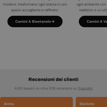
moderni, trasformano ogni stanza in uno
ogni ambiente con 
spazio accogliente e raffinato.
realistico e un uti
Camini A Bioetanolo
Camini A V
Recensioni dei clienti
4,6/5 basato su oltre 508 recensioni su
Trustpilot
Anna
Daniele