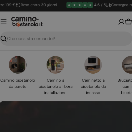
Vai
99 €
Reso entro 30 giorni
4.6 / 5
Consegna rapid
al
contenuto
Ca
Ricerca
Camino bioetanolo
Camino a
Caminetto a
Bruciat
da parete
bioetanolo a libera
bioetanolo da
cami
installazione
incasso
bioet