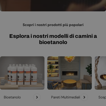
Scopri i nostri prodotti più popolari
Esplora i nostri modelli di camini a
bioetanolo
Bioetanolo
Pareti Multimediali
Sosp