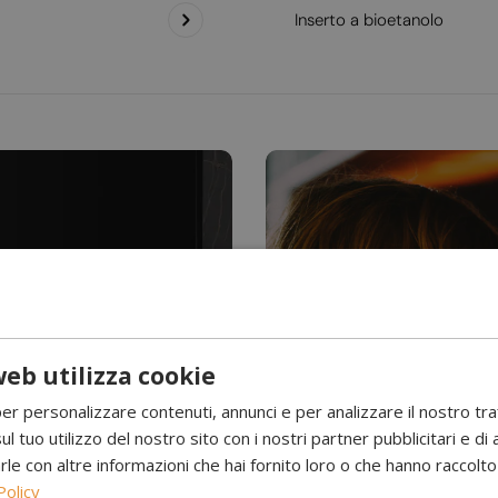
Inserto a bioetanolo
eb utilizza cookie
Hai mai visto l’acqu
per personalizzare contenuti, annunci e per analizzare il nostro tr
Camini a 
ul tuo utilizzo del nostro sito con i nostri partner pubblicitari e di 
 con altre informazioni che hai fornito loro o che hanno raccolto d
Policy