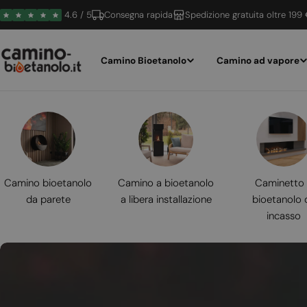
Vai
4.6 / 5
Consegna rapida
Spedizione gratuita oltre 199
al
contenuto
Camino Bioetanolo
Camino ad vapore
Camino bioetanolo
Camino a bioetanolo
Caminetto
da parete
a libera installazione
bioetanolo 
incasso