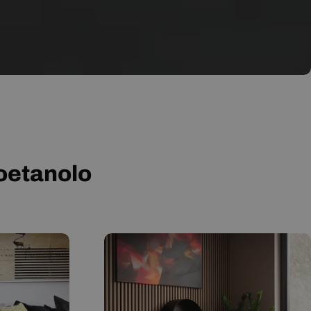
ioetanolo