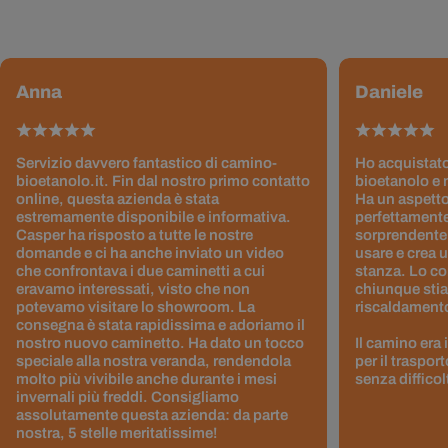
Anna
Daniele
Servizio davvero fantastico di camino-
Ho acquistato
bioetanolo.it. Fin dal nostro primo contatto
bioetanolo e 
online, questa azienda è stata
Ha un aspetto
estremamente disponibile e informativa.
perfettamente
Casper ha risposto a tutte le nostre
sorprendentem
domande e ci ha anche inviato un video
usare e crea 
che confrontava i due caminetti a cui
stanza. Lo co
eravamo interessati, visto che non
chiunque stia
potevamo visitare lo showroom. La
riscaldamento 
consegna è stata rapidissima e adoriamo il
nostro nuovo caminetto. Ha dato un tocco
Il camino era
speciale alla nostra veranda, rendendola
per il traspor
molto più vivibile anche durante i mesi
senza difficol
invernali più freddi. Consigliamo
assolutamente questa azienda: da parte
nostra, 5 stelle meritatissime!