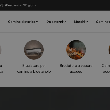
 €
Reso entro 30 giorni
Camino elettrico
Da esterni
Marchi
Caminet
 a
Bruciatore per
Bruciatore a vapore
Cami
da
camino a bioetanolo
acqueo
acq