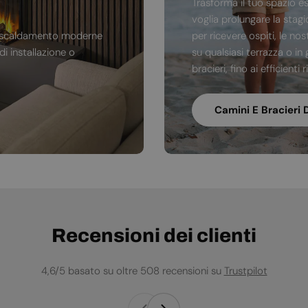
Trasforma il tuo spazio e
voglia prolungare la stag
di riscaldamento moderne
per ricevere ospiti, le no
i installazione o
su qualsiasi terrazza o in 
bracieri, fino ai efficienti
Camini E Bracieri 
Recensioni dei clienti
4,6/5 basato su oltre 508 recensioni su
Trustpilot