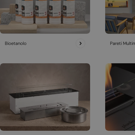
Bioetanolo
Pareti Multim