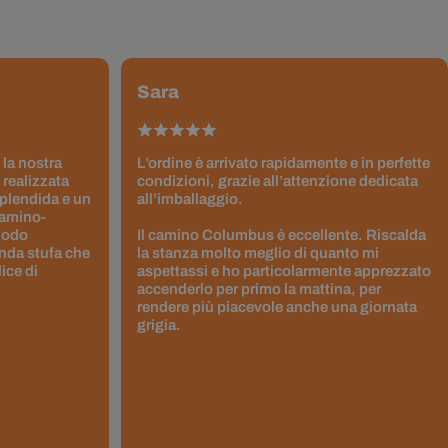
Sara
 la nostra
L’ordine è arrivato rapidamente e in perfette
 realizzata
condizioni, grazie all’attenzione dedicata
splendida e un
all’imballaggio.
Camino-
 modo
Il camino Columbus è eccellente. Riscalda
nda stufa che
la stanza molto meglio di quanto mi
ice di
aspettassi e ho particolarmente apprezzato
accenderlo per primo la mattina, per
rendere più piacevole anche una giornata
grigia.