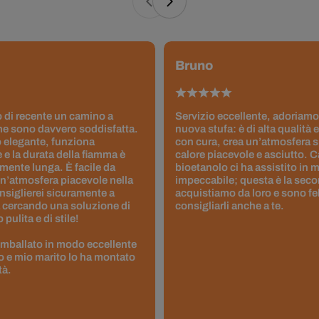
Bruno
 di recente un camino a
Servizio eccellente, adoriamo
ne sono davvero soddisfatta.
nuova stufa: è di alta qualità e
 elegante, funziona
con cura, crea un’atmosfera 
 e la durata della fiamma è
calore piacevole e asciutto. 
ente lunga. È facile da
bioetanolo ci ha assistito in
un’atmosfera piacevole nella
impeccabile; questa è la seco
nsiglierei sicuramente a
acquistiamo da loro e sono fel
 cercando una soluzione di
consigliarli anche a te.
pulita e di stile!
 imballato in modo eccellente
to e mio marito lo ha montato
tà.