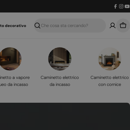
Facebo
Inst
Y
to decorativo
Ricerca
Car
netto a vapore
Caminetto elettrico
Caminetto elettrico
ueo da incasso
da incasso
con cornice