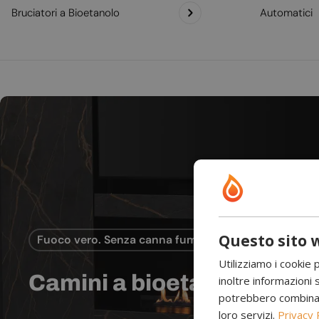
Bruciatori a Bioetanolo
Automatici
Questo sito w
Fuoco vero. Senza canna fumaria.
Utilizziamo i cookie 
Camini a bioetanolo
inoltre informazioni s
potrebbero combinarle
loro servizi.
Privacy 