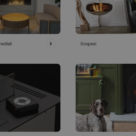
ediali
Sospesi