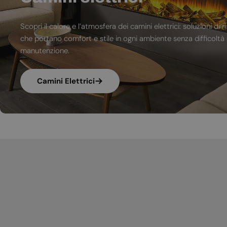
Scopri il calore e l’atmosfera dei camini elettrici: soluzioni 
che portano comfort e stile in ogni ambiente senza difficoltà d
manutenzione.
Camini Elettrici