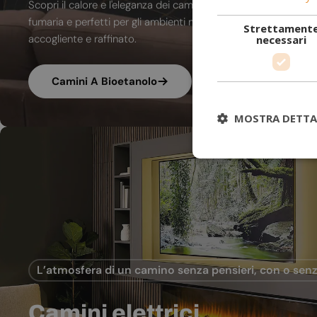
Scopri il calore e l'eleganza dei camini a bioetanolo. A combu
fumaria e perfetti per gli ambienti moderni, trasformano ogni
Strettament
accogliente e raffinato.
necessari
Camini A Bioetanolo
MOSTRA DETTA
L’atmosfera di un camino senza pensieri, con o senz
Camini elettrici