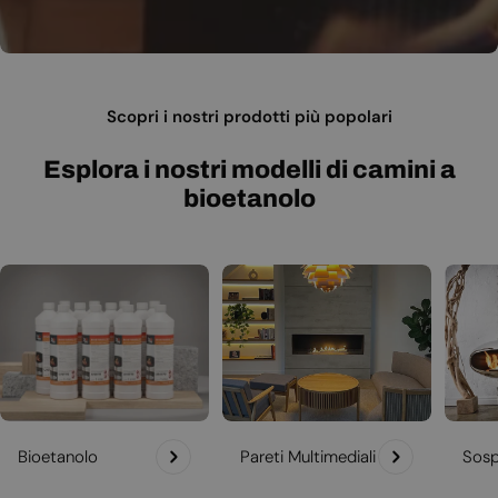
Scopri i nostri prodotti più popolari
Esplora i nostri modelli di camini a
bioetanolo
Bioetanolo
Pareti Multimediali
Sosp