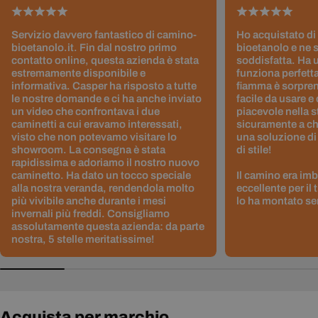
Servizio davvero fantastico di camino-
Ho acquistato di
bioetanolo.it. Fin dal nostro primo
bioetanolo e ne 
contatto online, questa azienda è stata
soddisfatta. Ha 
estremamente disponibile e
funziona perfetta
informativa. Casper ha risposto a tutte
fiamma è sorpre
le nostre domande e ci ha anche inviato
facile da usare e
un video che confrontava i due
piacevole nella s
caminetti a cui eravamo interessati,
sicuramente a ch
visto che non potevamo visitare lo
una soluzione di
showroom. La consegna è stata
di stile!
rapidissima e adoriamo il nostro nuovo
caminetto. Ha dato un tocco speciale
Il camino era im
alla nostra veranda, rendendola molto
eccellente per il
più vivibile anche durante i mesi
lo ha montato sen
invernali più freddi. Consigliamo
assolutamente questa azienda: da parte
nostra, 5 stelle meritatissime!
Acquista per marchio