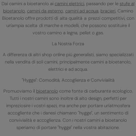
Dai camini a bioetanolo ai
camini elettrici
, passando per le
stufe al
bioetanolo
,
camini da esterno
,
camini ad acqua
,
bracieri
, Camino
Bioetanolo offre prodotti di alta qualità a prezzi competitivi, con
un'ampia scelta di marche e modelli, che possono sostituire il
vostro camino a legna, pellet o gas.
La Nostra Forza
A differenza di altri shop online più generalisti, siamo specializzati
nella vendita di soli camini, principalmente camini a bioetanolo,
elettrici e ad acqua.
"Hygge": Comodità, Accoglienza e Convivialità
Promuoviamo il
bioetanolo
come fonte di carburante ecologico.
Tutti i nostri camini sono inoltre di alto design, perfetti per
impreziosire i vostri spazi, ma anche per portare un'atmosfera
accogliente che i danesi chiamano "hygge", un sentimento di
convivialità e accoglienza. Con i nostri camini a bioetanolo
speriamo di portare "hygge" nella vostra abitazione.