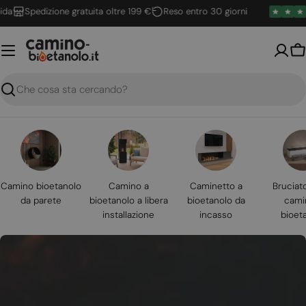
Vai
Spedizione gratuita oltre 199 €
Reso entro 30 giorni
al
contenuto
Ca
Ricerca
Camino bioetanolo
Camino a
Caminetto a
Bruciat
da parete
bioetanolo a libera
bioetanolo da
cami
installazione
incasso
bioet