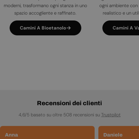
moderni, trasformano ogni stanza in uno
ogni ambiente con 
spazio accogliente e raffinato.
realistico e un uti
Camini A Bioetanolo
Camini A V
Recensioni dei clienti
4,6/5 basato su oltre 508 recensioni su
Trustpilot
Anna
Daniele