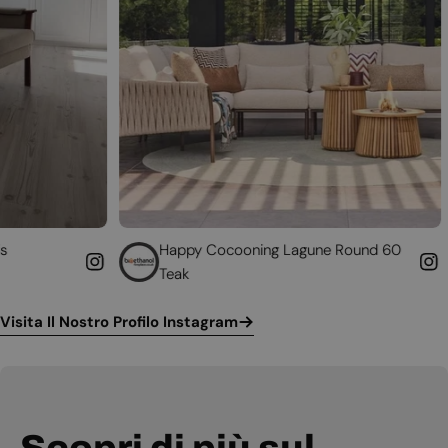
Happy Cocooning Lagune Round 60
Converti i
Teak
funzionan
Visita Il Nostro Profilo Instagram