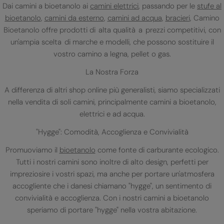
Dai camini a bioetanolo ai
camini elettrici
, passando per le
stufe al
bioetanolo
,
camini da esterno
,
camini ad acqua
,
bracieri
, Camino
Bioetanolo offre prodotti di alta qualità a prezzi competitivi, con
un'ampia scelta di marche e modelli, che possono sostituire il
vostro camino a legna, pellet o gas.
La Nostra Forza
A differenza di altri shop online più generalisti, siamo specializzati
nella vendita di soli camini, principalmente camini a bioetanolo,
elettrici e ad acqua.
"Hygge": Comodità, Accoglienza e Convivialità
Promuoviamo il
bioetanolo
come fonte di carburante ecologico.
Tutti i nostri camini sono inoltre di alto design, perfetti per
impreziosire i vostri spazi, ma anche per portare un'atmosfera
accogliente che i danesi chiamano "hygge", un sentimento di
convivialità e accoglienza. Con i nostri camini a bioetanolo
speriamo di portare "hygge" nella vostra abitazione.