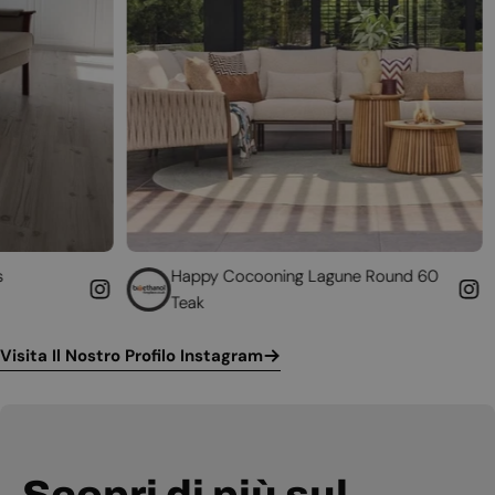
Happy Cocooning Lagune Round 60
Converti il 
Teak
funzionante
Visita Il Nostro Profilo Instagram