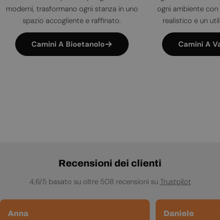
moderni, trasformano ogni stanza in uno
ogni ambiente con 
spazio accogliente e raffinato.
realistico e un uti
Camini A Bioetanolo
Camini A V
Recensioni dei clienti
4,6/5 basato su oltre 508 recensioni su
Trustpilot
Anna
Daniele