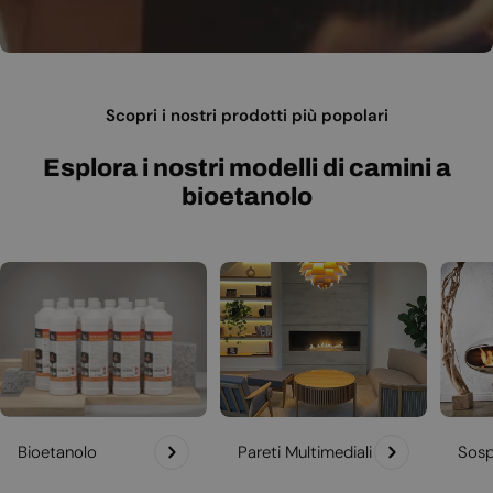
Scopri i nostri prodotti più popolari
Esplora i nostri modelli di camini a
bioetanolo
Bioetanolo
Pareti Multimediali
Sosp