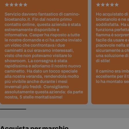
Servizio davvero fantastico di camino-
Ho acquistato di
bioetanolo.it. Fin dal nostro primo
bioetanolo e ne 
contatto online, questa azienda è stata
soddisfatta. Ha 
estremamente disponibile e
funziona perfetta
informativa. Casper ha risposto a tutte
fiamma è sorpre
le nostre domande e ci ha anche inviato
facile da usare e
un video che confrontava i due
piacevole nella s
caminetti a cui eravamo interessati,
sicuramente a ch
visto che non potevamo visitare lo
una soluzione di
showroom. La consegna è stata
di stile!
rapidissima e adoriamo il nostro nuovo
caminetto. Ha dato un tocco speciale
Il camino era im
alla nostra veranda, rendendola molto
eccellente per il
più vivibile anche durante i mesi
lo ha montato sen
invernali più freddi. Consigliamo
assolutamente questa azienda: da parte
nostra, 5 stelle meritatissime!
Acquista per marchio