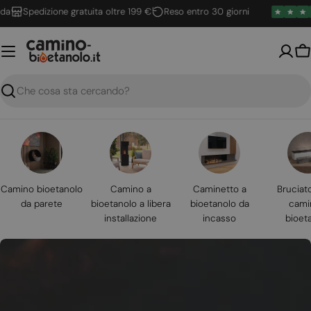
Vai
Spedizione gratuita oltre 199 €
Reso entro 30 giorni
al
contenuto
Ca
Ricerca
Camino bioetanolo
Camino a
Caminetto a
Bruciat
da parete
bioetanolo a libera
bioetanolo da
cami
installazione
incasso
bioet