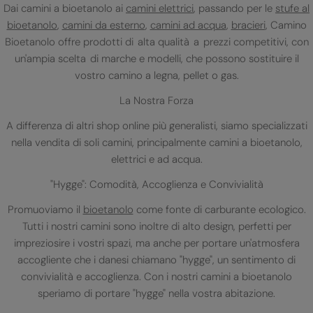
Dai camini a bioetanolo ai
camini elettrici
, passando per le
stufe al
bioetanolo
,
camini da esterno
,
camini ad acqua
,
bracieri
, Camino
Bioetanolo offre prodotti di alta qualità a prezzi competitivi, con
un'ampia scelta di marche e modelli, che possono sostituire il
vostro camino a legna, pellet o gas.
La Nostra Forza
A differenza di altri shop online più generalisti, siamo specializzati
nella vendita di soli camini, principalmente camini a bioetanolo,
elettrici e ad acqua.
"Hygge": Comodità, Accoglienza e Convivialità
Promuoviamo il
bioetanolo
come fonte di carburante ecologico.
Tutti i nostri camini sono inoltre di alto design, perfetti per
impreziosire i vostri spazi, ma anche per portare un'atmosfera
accogliente che i danesi chiamano "hygge", un sentimento di
convivialità e accoglienza. Con i nostri camini a bioetanolo
speriamo di portare "hygge" nella vostra abitazione.