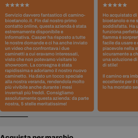
Servizio davvero fantastico di camino-
Ho acquistato di
bioetanolo.it. Fin dal nostro primo
bioetanolo e ne 
contatto online, questa azienda è stata
soddisfatta. Ha 
estremamente disponibile e
funziona perfetta
informativa. Casper ha risposto a tutte
fiamma è sorpre
le nostre domande e ci ha anche inviato
facile da usare e
un video che confrontava i due
piacevole nella s
caminetti a cui eravamo interessati,
sicuramente a ch
visto che non potevamo visitare lo
una soluzione di
showroom. La consegna è stata
di stile!
rapidissima e adoriamo il nostro nuovo
caminetto. Ha dato un tocco speciale
Il camino era im
alla nostra veranda, rendendola molto
eccellente per il
più vivibile anche durante i mesi
lo ha montato sen
invernali più freddi. Consigliamo
assolutamente questa azienda: da parte
nostra, 5 stelle meritatissime!
Acquista per marchio