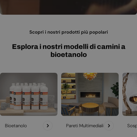
Scopri i nostri prodotti più popolari
Esplora i nostri modelli di camini a
bioetanolo
Bioetanolo
Pareti Multimediali
Sosp