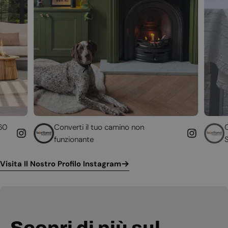
onverti il tuo camino non
Camino a bioetan
unzionante
ScandiFlames
Visita Il Nostro Profilo Instagram