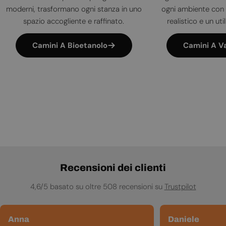
moderni, trasformano ogni stanza in uno
ogni ambiente con 
spazio accogliente e raffinato.
realistico e un uti
Camini A Bioetanolo
Camini A V
Recensioni dei clienti
4,6/5 basato su oltre 508 recensioni su
Trustpilot
Anna
Daniele