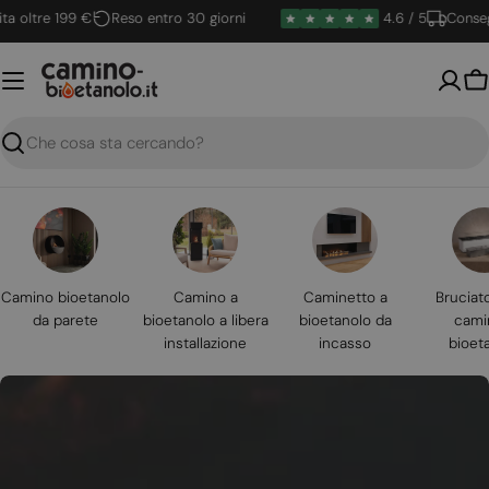
Vai
ltre 199 €
Reso entro 30 giorni
4.6 / 5
Consegna r
al
contenuto
Ca
Ricerca
Camino bioetanolo
Camino a
Caminetto a
Bruciat
da parete
bioetanolo a libera
bioetanolo da
cami
installazione
incasso
bioet