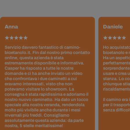
Anna
Daniele
Servizio davvero fantastico di camino-
Ho acquistato
bioetanolo.it. Fin dal nostro primo contatto
bioetanolo e 
online, questa azienda è stata
Ha un aspetto
estremamente disponibile e informativa.
perfettamente
Casper ha risposto a tutte le nostre
sorprendentem
domande e ci ha anche inviato un video
usare e crea 
che confrontava i due caminetti a cui
stanza. Lo co
eravamo interessati, visto che non
chiunque stia
potevamo visitare lo showroom. La
riscaldamento 
consegna è stata rapidissima e adoriamo il
nostro nuovo caminetto. Ha dato un tocco
Il camino era
speciale alla nostra veranda, rendendola
per il traspor
molto più vivibile anche durante i mesi
senza difficol
invernali più freddi. Consigliamo
assolutamente questa azienda: da parte
nostra, 5 stelle meritatissime!