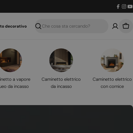
Facebo
Inst
Y
to decorativo
Ricerca
Car
netto a vapore
Caminetto elettrico
Caminetto elettrico
ueo da incasso
da incasso
con cornice