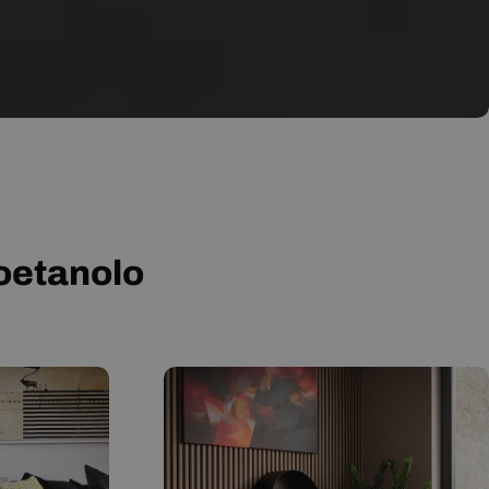
ioetanolo