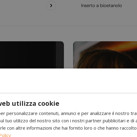
Inserto a bioetanolo
eb utilizza cookie
Hai mai visto l’acqu
per personalizzare contenuti, annunci e per analizzare il nostro tr
Camini a 
ul tuo utilizzo del nostro sito con i nostri partner pubblicitari e di 
 con altre informazioni che hai fornito loro o che hanno raccolto d
Policy