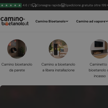
Vai
4.6 / 5
Consegna rapida
Spedizione gratuita oltre 199
al
contenuto
Camino Bioetanolo
Camino ad vapore
Camino bioetanolo
Camino a bioetanolo
Caminetto
da parete
a libera installazione
bioetanolo 
incasso