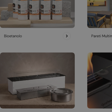
Bioetanolo
Pareti Multim