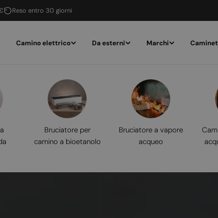
 €
Reso entro 30 giorni
Camino elettrico
Da esterni
Marchi
Caminet
 a
Bruciatore per
Bruciatore a vapore
Cami
da
camino a bioetanolo
acqueo
acq