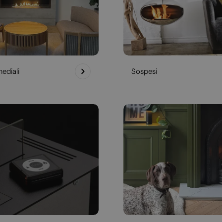
ediali
Sospesi