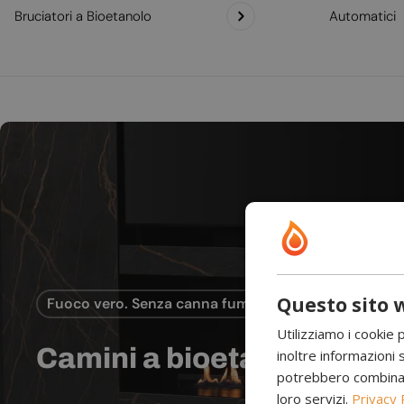
Bruciatori a Bioetanolo
Automatici
Questo sito w
Fuoco vero. Senza canna fumaria.
Utilizziamo i cookie 
Camini a bioetanolo
inoltre informazioni s
potrebbero combinarle
loro servizi.
Privacy 