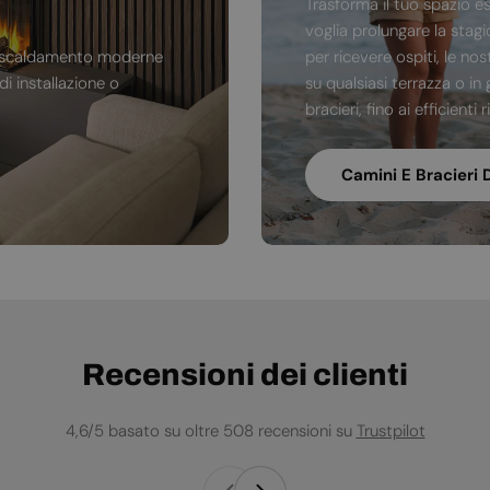
Trasforma il tuo spazio e
voglia prolungare la stag
di riscaldamento moderne
per ricevere ospiti, le no
i installazione o
su qualsiasi terrazza o in 
bracieri, fino ai efficienti
Camini E Bracieri 
Recensioni dei clienti
4,6/5 basato su oltre 508 recensioni su
Trustpilot