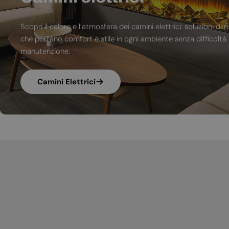
Scopri il calore e l’atmosfera dei camini elettrici: soluzioni 
che portano comfort e stile in ogni ambiente senza difficoltà d
manutenzione.
Camini Elettrici