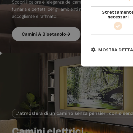
Scopri il calore e l'eleganza dei camini a bioetanolo. A combu
fumaria e perfetti per gli ambienti moderni, trasformano ogni
Strettament
accogliente e raffinato.
necessari
Camini A Bioetanolo
MOSTRA DETTA
L’atmosfera di un camino senza pensieri, con o senz
Camini elettrici