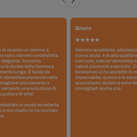
Bruno
 di recente un camino a
Servizio eccellente, adoriamo
ne sono davvero soddisfatta.
nuova stufa: è di alta qualità e
 elegante, funziona
con cura, crea un’atmosfera 
 e la durata della fiamma è
calore piacevole e asciutto. 
ente lunga. È facile da
bioetanolo ci ha assistito in
un’atmosfera piacevole nella
impeccabile; questa è la seco
nsiglierei sicuramente a
acquistiamo da loro e sono fel
 cercando una soluzione di
consigliarli anche a te.
pulita e di stile!
 imballato in modo eccellente
to e mio marito lo ha montato
tà.