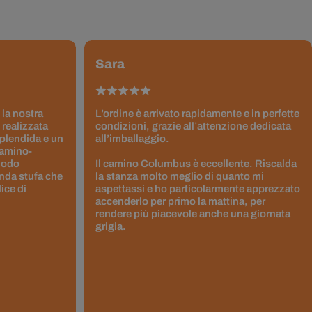
Sara
 la nostra
L’ordine è arrivato rapidamente e in perfette
 realizzata
condizioni, grazie all’attenzione dedicata
splendida e un
all’imballaggio.
Camino-
 modo
Il camino Columbus è eccellente. Riscalda
nda stufa che
la stanza molto meglio di quanto mi
ice di
aspettassi e ho particolarmente apprezzato
accenderlo per primo la mattina, per
rendere più piacevole anche una giornata
grigia.