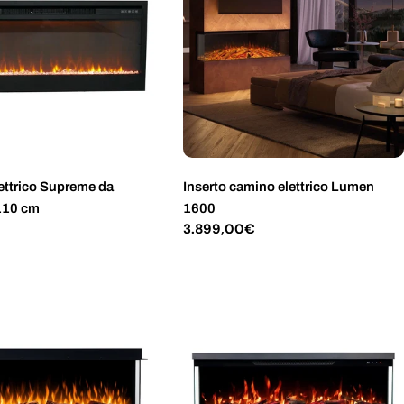
ettrico Supreme da
Inserto camino elettrico Lumen
 110 cm
1600
Prezzo
3.899,00€
normale