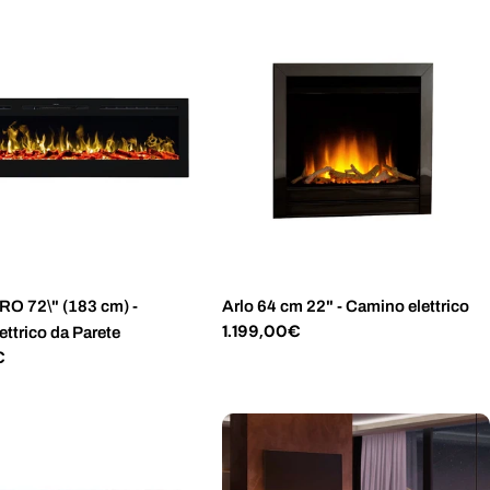
RO 72\" (183 cm) -
Arlo 64 cm 22" - Camino elettrico
Prezzo
1.199,00€
ttrico da Parete
normale
€