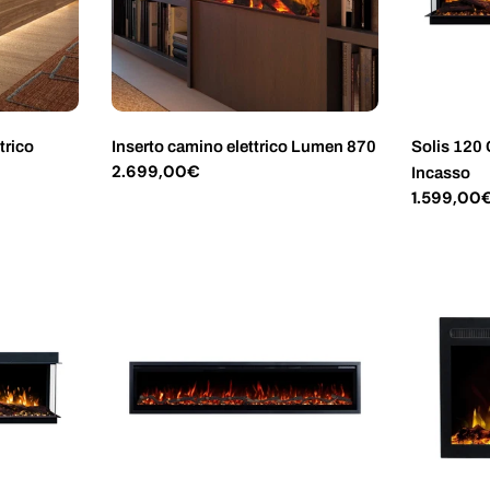
trico
Inserto camino elettrico Lumen 870
Solis 120 
Prezzo
2.699,00€
Incasso
normale
Prezzo
1.599,00
normale