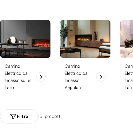
i
Scoprite la vasta selezione di
camini elettrici
di
Camino Bioetanolo!
o
n
e
:
Camino
Camino
Cam
Elettrico da
Elettrico da
Elet
Incasso su un
Incasso
Inca
Lato
Angolare
Lati
Filtro
151 prodotti