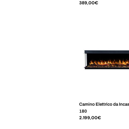
Prezzo
389,00€
normale
Camino Elettrico da Inca
180
Prezzo
2.199,00€
normale