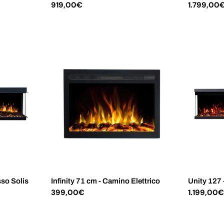
Prezzo
919,00€
Prezzo
1.799,00
normale
normale
sso Solis
Infinity 71 cm - Camino Elettrico
Unity 127 
Prezzo
399,00€
Prezzo
1.199,00
normale
normale