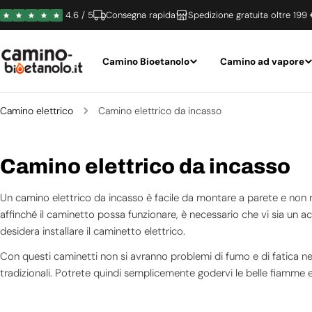
Vai
4.6 / 5
Consegna rapida
Spedizione gratuita oltre 199
al
contenuto
Camino Bioetanolo
Camino ad vapore
Camino elettrico
Camino elettrico da incasso
C
Camino elettrico da incasso
o
Un
c
amino elettrico da incasso
è facile da montare a parete e non r
l
affinché il caminetto possa funzionare, è necessario che vi sia un acce
desidera installare il caminetto elettrico.
l
Con questi caminetti non si avranno problemi di fumo e di fatica nel
e
tradizionali. Potrete quindi semplicemente godervi le belle fiamme e
z
Inoltre, vi prenderete cura del pianeta, poiché i caminetti elettrici n