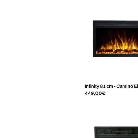
Infinity 81 cm - Camino El
Prezzo
449,00€
normale