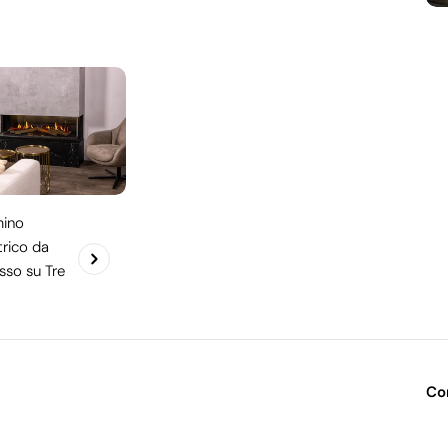
ino
trico da
sso su Tre
Co