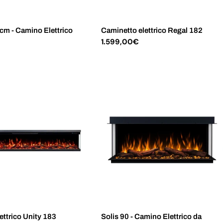
6 cm - Camino Elettrico
Caminetto elettrico Regal 182
Prezzo
1.599,00€
normale
ttrico Unity 183
Solis 90 - Camino Elettrico da