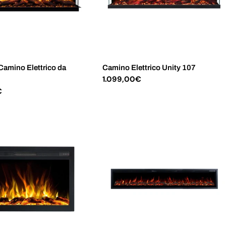
Camino Elettrico da
Camino Elettrico Unity 107
Prezzo
1.099,00€
normale
€