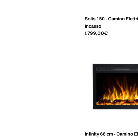
Solis 150 - Camino Elettr
Incasso
Prezzo
1.799,00€
normale
Infinity 66 cm - Camino El