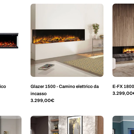
ico
Glazer 1500 - Camino elettrico da
E-FX 1800 
Prezzo
3.299,00
incasso
normale
Prezzo
3.299,00€
normale