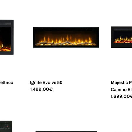
ettrico
Ignite Evolve 50
Majestic P
Prezzo
1.499,00€
Camino Ele
normale
Prezzo
1.699,00
normale