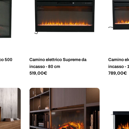
ico 500
Camino elettrico Supreme da
Camino el
incasso - 80 cm
incasso -
Prezzo
519,00€
Prezzo
789,00€
normale
normale