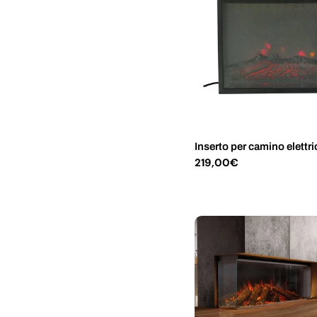
Inserto per camino elettr
Prezzo
219,00€
normale