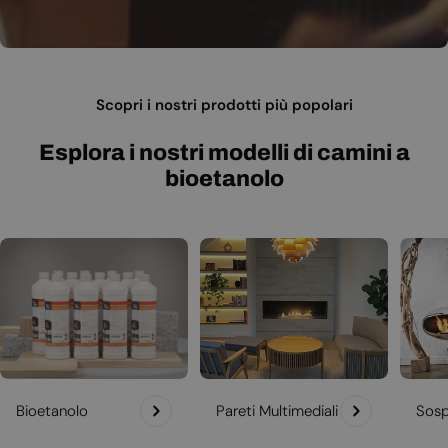
Scopri i nostri prodotti più popolari
Esplora i nostri modelli di camini a
bioetanolo
Bioetanolo
Pareti Multimediali
Sosp