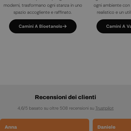
moderni, trasformano ogni stanza in uno
ogni ambiente con 
spazio accogliente e raffinato.
realistico e un uti
Camini A Bioetanolo
Camini A V
Recensioni dei clienti
4,6/5 basato su oltre 508 recensioni su
Trustpilot
Anna
Daniele