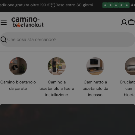
Vai
one gratuita oltre 199 €
Reso entro 30 giorni
4.6 / 5
al
contenuto
Ca
Ricerca
Camino bioetanolo
Camino a
Caminetto a
Bruciat
da parete
bioetanolo a libera
bioetanolo da
cami
installazione
incasso
bioet