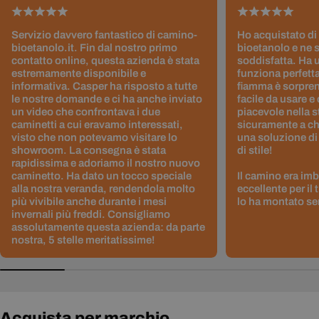
Servizio davvero fantastico di camino-
Ho acquistato di
bioetanolo.it. Fin dal nostro primo
bioetanolo e ne 
contatto online, questa azienda è stata
soddisfatta. Ha 
estremamente disponibile e
funziona perfetta
informativa. Casper ha risposto a tutte
fiamma è sorpre
le nostre domande e ci ha anche inviato
facile da usare e
un video che confrontava i due
piacevole nella s
caminetti a cui eravamo interessati,
sicuramente a ch
visto che non potevamo visitare lo
una soluzione di
showroom. La consegna è stata
di stile!
rapidissima e adoriamo il nostro nuovo
caminetto. Ha dato un tocco speciale
Il camino era im
alla nostra veranda, rendendola molto
eccellente per il
più vivibile anche durante i mesi
lo ha montato sen
invernali più freddi. Consigliamo
assolutamente questa azienda: da parte
nostra, 5 stelle meritatissime!
Acquista per marchio