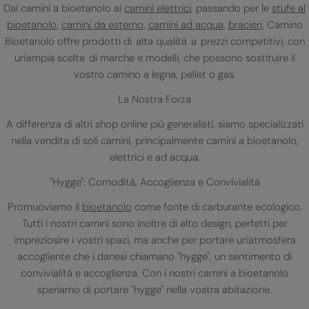
Dai camini a bioetanolo ai
camini elettrici
, passando per le
stufe al
bioetanolo
,
camini da esterno
,
camini ad acqua
,
bracieri
, Camino
Bioetanolo offre prodotti di alta qualità a prezzi competitivi, con
un'ampia scelta di marche e modelli, che possono sostituire il
vostro camino a legna, pellet o gas.
La Nostra Forza
A differenza di altri shop online più generalisti, siamo specializzati
nella vendita di soli camini, principalmente camini a bioetanolo,
elettrici e ad acqua.
"Hygge": Comodità, Accoglienza e Convivialità
Promuoviamo il
bioetanolo
come fonte di carburante ecologico.
Tutti i nostri camini sono inoltre di alto design, perfetti per
impreziosire i vostri spazi, ma anche per portare un'atmosfera
accogliente che i danesi chiamano "hygge", un sentimento di
convivialità e accoglienza. Con i nostri camini a bioetanolo
speriamo di portare "hygge" nella vostra abitazione.