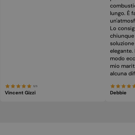
combusti
lungo. È f
un'atmosf
Lo consig
chiunque 
soluzione
elegante. 
modo ecce
mio marit
alcuna dif
5/5
Vincent Gizzi
Debbie