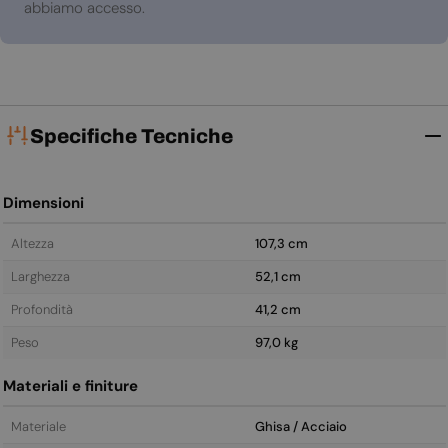
abbiamo accesso.
Specifiche Tecniche
Dimensioni
Altezza
107,3 cm
Larghezza
52,1 cm
Profondità
41,2 cm
Peso
97,0 kg
Materiali e finiture
Materiale
Ghisa / Acciaio