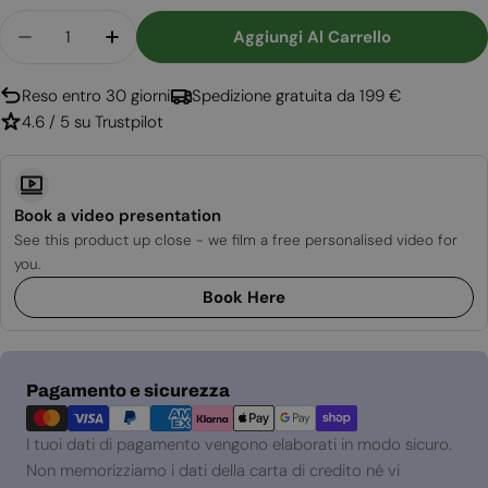
Quantità
Aggiungi Al Carrello
Diminuisci La Quantità Per Caminetto Indipende
Aumenta La Quantità Per Caminetto In
Reso entro 30 giorni
Spedizione gratuita da 199 €
4.6 / 5 su Trustpilot
Book a video presentation
See this product up close - we film a free personalised video for
you.
Book Here
Metodi
Pagamento e sicurezza
di
pagamento
I tuoi dati di pagamento vengono elaborati in modo sicuro.
Non memorizziamo i dati della carta di credito né vi