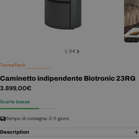
1
/
4
TermaTech
Caminetto indipendente Biotronic 23RG
Prezzo
3.899,00€
normale
Scorte basse
Tempo di consegna: 3-5 giorni
Description