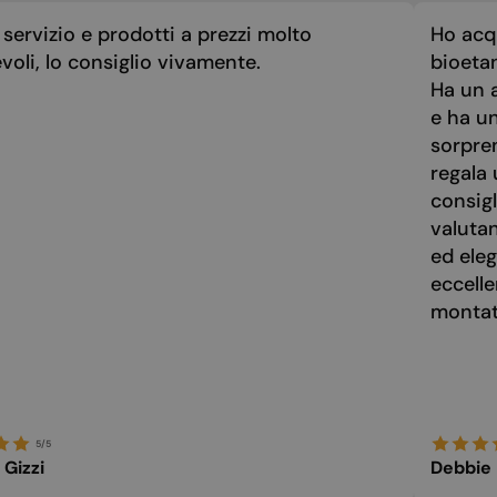
servizio e prodotti a prezzi molto
Ho acq
voli, lo consiglio vivamente.
bioeta
Ha un a
e ha u
sorpre
regala 
consigl
valuta
ed eleg
eccelle
montato
5/5
 Gizzi
Debbie