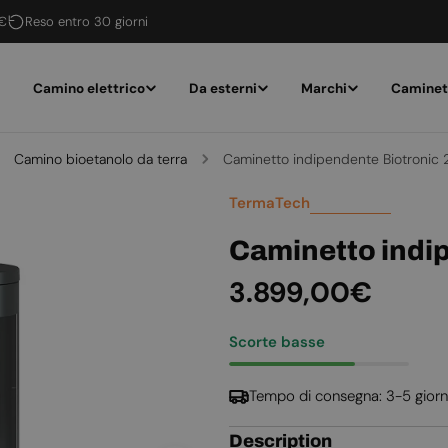
 €
Reso entro 30 giorni
Camino elettrico
Da esterni
Marchi
Caminet
Camino bioetanolo da terra
Caminetto indipendente Biotronic
TermaTech
Caminetto indi
Prezzo
3.899,00€
normale
Scorte basse
Tempo di consegna: 3-5 giorn
Description