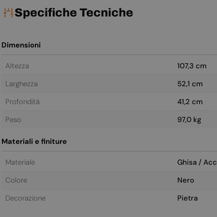
Specifiche Tecniche
Dimensioni
Altezza
107,3 cm
Larghezza
52,1 cm
Profondità
41,2 cm
Peso
97,0 kg
Materiali e finiture
Materiale
Ghisa / Acc
Colore
Nero
Decorazione
Pietra