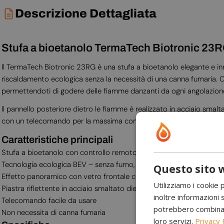
Descrizione Dettagliata
Stufa a bioetanolo TermaTech Biotronic 23R
Il TermaTech Biotronic 23RG è una stufa a bioetanolo elegante e in
riscaldamento ecologica senza la necessità di una canna fumaria. Ca
permettendoti di godere delle fiamme danzanti da ogni angolazion
Il pannello posteriore dietro le fiamme è realizzato in acciaio smal
con un telecomando per la massima comodità. La sua tecnologia br
Caratteristiche principali
Stufa a bioetanolo con controllo remoto e due livelli di fiamma
Tecnologia ecologica BEV – senza fumo, cenere o odori
Questo sito w
Effetto panoramico con vetro frontale curvato e due ampi pannelli l
Utilizziamo i cookie 
Piastra riflettente in acciaio smaltato dietro le fiamme
inoltre informazioni s
Telecomando facile da usare
potrebbero combinarle
Non necessita di canna fumaria
loro servizi.
Privacy 