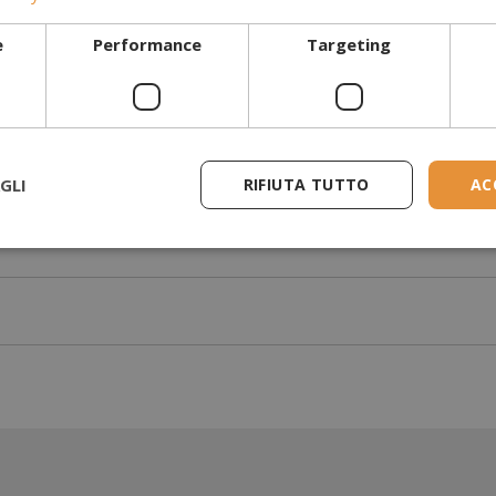
e
Performance
Targeting
GLI
RIFIUTA TUTTO
AC
o: è un aggiornamento moderno per la tua casa, che unisce comfort, s