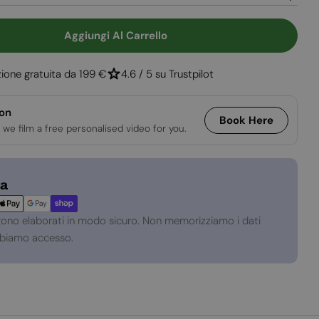
e
Apri supporto 2
Aggiungi Al Carrello
à Per Caminetto Indipendente Biotronic 23RG
uantità Per Caminetto Indipendente Biotronic 23
ione gratuita da 199 €
4.6 / 5 su Trustpilot
ion
Book Here
 we film a free personalised video for you.
za
gono elaborati in modo sicuro. Non memorizziamo i dati
abbiamo accesso.