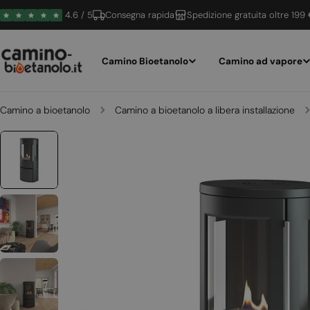
Vai
4.6 / 5
Consegna rapida
Spedizione gratuita oltre 199
al
contenuto
Camino Bioetanolo
Camino ad vapore
Camino a bioetanolo
Camino a bioetanolo a libera installazione