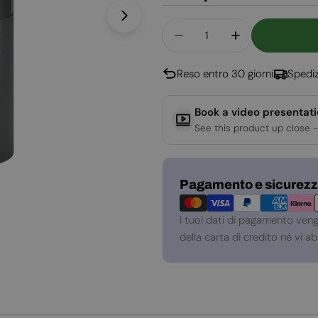
Apri supporto 1 in modalità modal
Quantità
Diminuisci La Quantit
Aumenta La Q
Reso entro 30 giorni
Spediz
Book a video presentat
See this product up close -
Metodi
Pagamento e sicurez
di
pagamento
I tuoi dati di pagamento ven
della carta di credito né vi 