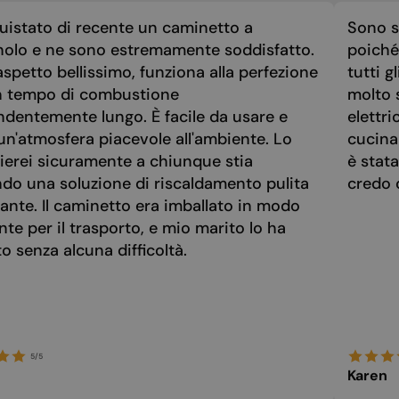
MALTESE
uistato di recente un caminetto a
Sono st
NORWEGIAN
nolo e ne sono estremamente soddisfatto.
poiché 
POLISH
spetto bellissimo, funziona alla perfezione
tutti g
n tempo di combustione
molto 
PORTUGUESE
ndentemente lungo. È facile da usare e
elettri
ROMANIAN
un'atmosfera piacevole all'ambiente. Lo
cucina
RUSSIAN
ierei sicuramente a chiunque stia
è stat
ndo una soluzione di riscaldamento pulita
credo 
SERBIAN
ante. Il caminetto era imballato in modo
SLOVAK
nte per il trasporto, e mio marito lo ha
SLOVENIAN
 senza alcuna difficoltà.
SPANISH
SWEDISH
TURKISH
5/5
UKRAINIAN
Karen