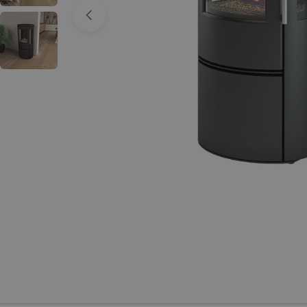
Apri supporto 0 in modalità modale