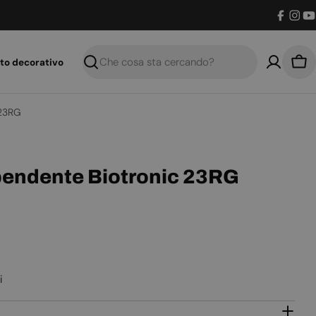
Facebo
Inst
Y
to decorativo
Ricerca
Car
 23RG
pendente Biotronic 23RG
i