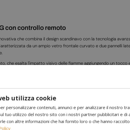
G con controllo remoto
novativa che combina il design scandinavo con la tecnologia avanzat
ratterizzata da un ampio vetro frontale curvato e due pannelli later
e.
tato, che esalta l'impatto visivo delle fiamme aggiungendo un tocco e
evettata BEV garantisce una combustione pulita senza fumo, cenere 
eb utilizza cookie
aterali
per personalizzare contenuti, annunci e per analizzare il nostro tr
ul tuo utilizzo del nostro sito con i nostri partner pubblicitari e di 
 con altre informazioni che hai fornito loro o che hanno raccolto d
Policy