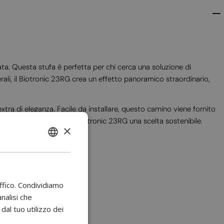
a. Questa stufa è perfetta per chi cerca una soluzione di
ali, il Biotronic 23RG crea un effetto panoramico straordinario,
xtra di eleganza. Facile da installare, questo camino viene fornito
o odori, rendendo il Biotronic 23RG una scelta sostenibile.
×
ENGLISH
BULGARIAN
CROATIAN
affico. Condividiamo
CATALAN
analisi che
al tuo utilizzo dei
CZECH