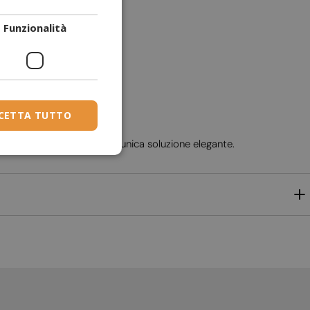
DANISH
Funzionalità
DUTCH
ESTONIAN
FINNISH
FRENCH
CETTA TUTTO
GERMAN
tile e sostenibilità in un'unica soluzione elegante.
GREEK
HUNGARIAN
IRISH
ICELANDIC
ITALIAN
LATVIAN
LITHUANIAN