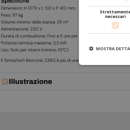
Specifiche
Dimensioni: H 1073 x L 521 x P 412 mm
Strettament
Peso: 97 kg
necessari
Volume minimo della stanza: 35 m³
Alimentazione: 230 V
Durata di combustione: Fino a 5 ore per litro di bioetanolo
Potenza termica massima: 3,5 kW
MOSTRA DETTA
Uso: Solo per interni (minimo 10°C)
Il TermaTech Biotronic 23RG è più di una semplice stufa a bioetanol
Illustrazione