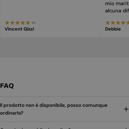
mio marit
alcuna dif
5/5
Vincent Gizzi
Debbie
FAQ
Il prodotto non è disponibile, posso comunque
ordinarlo?