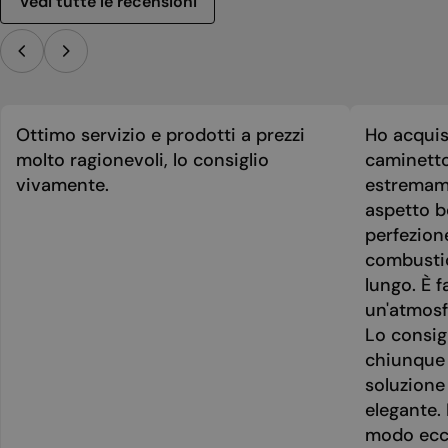
Vedi tutte le recensioni
Ottimo servizio e prodotti a prezzi
Ho acquis
molto ragionevoli, lo consiglio
caminetto
vivamente.
estremame
aspetto be
perfezion
combusti
lungo. È f
un'atmosf
Lo consig
chiunque 
soluzione
elegante. 
modo ecce