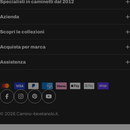
Specialisti in caminetti dal 2012
Azienda
Scopri le collezioni
Acquista per marca
Assistenza
Metodi
di
pagamento
Facebook
Instagram
Pinterest
YouTube
© 2026
Camino-bioetanolo.it
.