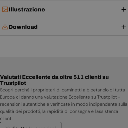
Illustrazione
Download
Tech Card
Manuale di installazione
Manuale d'uso
Valutati Eccellente da oltre 511 clienti su
Scheda tecnica
Trustpilot
Scopri perché i proprietari di caminetti a bioetanolo di tutta
Europa ci danno una valutazione Eccellente su Trustpilot -
recensioni autentiche e verificate in modo indipendente sulla
qualità dei prodotti, la rapidità di consegna e l'assistenza
clienti.