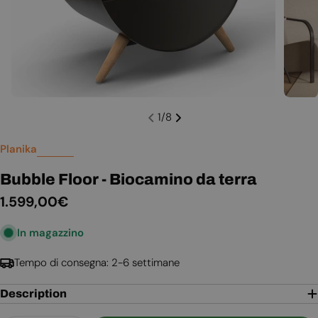
1
/
8
Planika
Bubble Floor - Biocamino da terra
Prezzo
1.599,00€
normale
In magazzino
Tempo di consegna: 2-6 settimane
Description