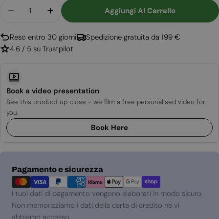
Quantità
Aggiungi Al Carrello
Diminuisci La Quantità Per Bubble Floor - Bioca
Aumenta La Quantità Per Bubble Floor 
Reso entro 30 giorni
Spedizione gratuita da 199 €
4.6 / 5 su Trustpilot
Book a video presentation
See this product up close - we film a free personalised video for
you.
Book Here
Metodi
Pagamento e sicurezza
di
pagamento
I tuoi dati di pagamento vengono elaborati in modo sicuro.
Non memorizziamo i dati della carta di credito né vi
abbiamo accesso.