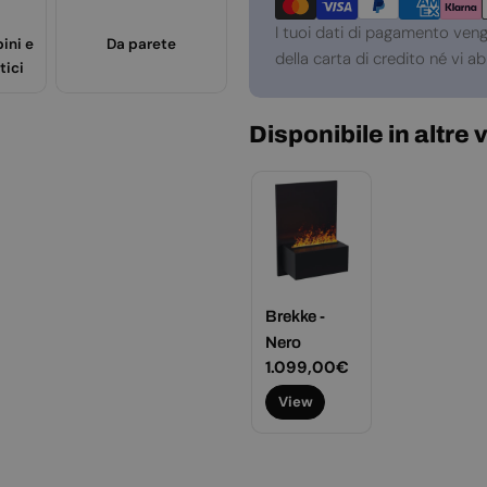
di
pagamento
I tuoi dati di pagamento ven
ini e
Da parete
della carta di credito né vi 
tici
Disponibile in altre 
Brekke -
Nero
Prezzo
1.099,00€
normale
View