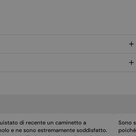
MALTESE
NORWEGIAN
POLISH
PORTUGUESE
ROMANIAN
RUSSIAN
SERBIAN
SLOVAK
SLOVENIAN
SPANISH
SWEDISH
TURKISH
uistato di recente un caminetto a
Sono st
UKRAINIAN
nolo e ne sono estremamente soddisfatto.
poiché 