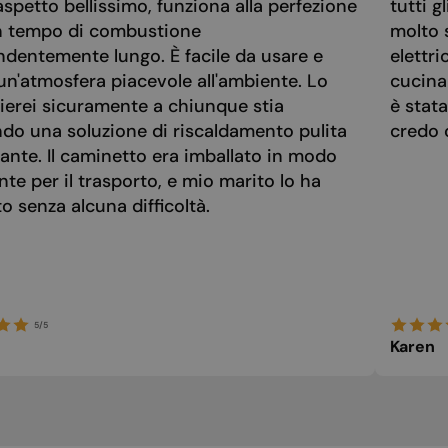
spetto bellissimo, funziona alla perfezione
tutti g
n tempo di combustione
molto 
ndentemente lungo. È facile da usare e
elettri
un'atmosfera piacevole all'ambiente. Lo
cucina
ierei sicuramente a chiunque stia
è stat
ndo una soluzione di riscaldamento pulita
credo 
ante. Il caminetto era imballato in modo
nte per il trasporto, e mio marito lo ha
 senza alcuna difficoltà.
5/5
Karen