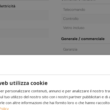
ettricità
Telecomando
Controllo
Vetro incluso
Generale / commerciale
Garanzia
eb utilizza cookie
per personalizzare contenuti, annunci e per analizzare il nostro tr
ul tuo utilizzo del nostro sito con i nostri partner pubblicitari e di 
ore Acqueo - Bianco
 con altre informazioni che hai fornito loro o che hanno raccolto d
tric, che offre l’atmosfera di un camino senza fuoco né calore.
Policy