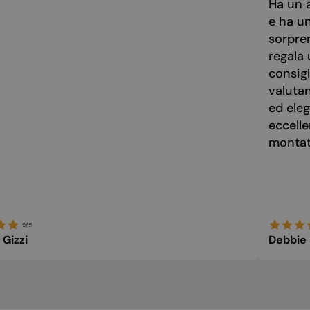
Ha un a
e ha u
sorpre
regala 
consigl
valuta
ed eleg
eccelle
montato
5/5
 Gizzi
Debbie