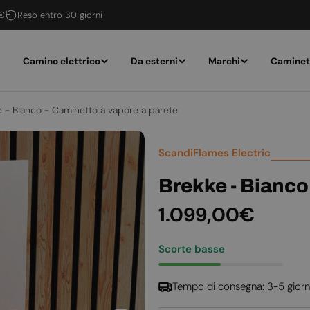
 €
Reso entro 30 giorni
Camino elettrico
Da esterni
Marchi
Caminet
 - Bianco - Caminetto a vapore a parete
ScandiFlames Electric
Brekke - Bianco
Prezzo
1.099,00€
normale
Scorte basse
Tempo di consegna: 3-5 giorn