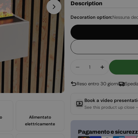
Description
Apri supporto 4 in modalità modal
Decoration option:
Nessuna dec
Quantità
Diminuisci La Quantit
Aumenta La Q
Reso entro 30 giorni
Spediz
Book a video presentat
See this product up close -
o
Alimentato
elettricamente
Metodi
Pagamento e sicurez