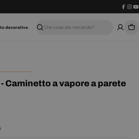
Facebo
Inst
Y
to decorativo
Ricerca
Car
 - Caminetto a vapore a parete
i