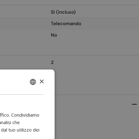
Sì (incluso)
Telecomando
No
2
×
ENGLISH
BULGARIAN
CROATIAN
affico. Condividiamo
CATALAN
analisi che
al tuo utilizzo dei
CZECH