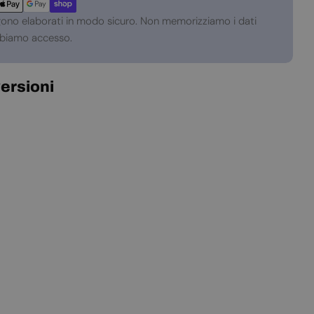
gono elaborati in modo sicuro. Non memorizziamo i dati
abbiamo accesso.
versioni