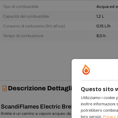
Tipo di combustibile
Acqua ed el
Capacità del combustibile
1,2 L
Consumo di carburante (litri all’ora)
0,15 L/h
Tempo di combustione
8,0 h
Descrizione Dettagliata
Questo sito w
Utilizziamo i cookie 
inoltre informazioni s
ScandiFlames Electric Brekke Camino a Vap
potrebbero combinarle
Brekke è un camino a vapore acqueo da parete di ScandiFlames Elec
loro servizi.
Privacy 