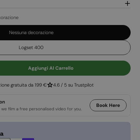
e
Apri supporto 5
orazione
Nessuna decorazione
Logset 400
Aggiungi Al Carrello
à Per Brekke - Bianco - Caminetto A Vapore A Paret
uantità Per Brekke - Bianco - Caminetto A Vapore
ione gratuita da 199 €
4.6 / 5 su Trustpilot
ion
Book Here
 we film a free personalised video for you.
za