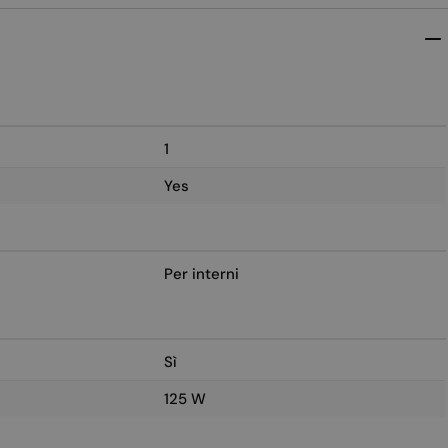
1
Yes
Per interni
Sì
125 W