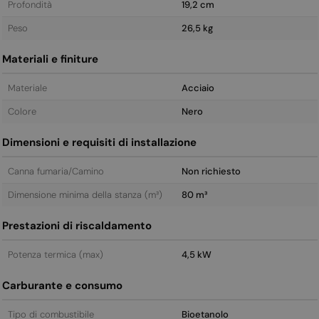
Profondità
19,2 cm
Peso
26,5 kg
Materiali e finiture
Materiale
Acciaio
Colore
Nero
Dimensioni e requisiti di installazione
Canna fumaria/Camino
Non richiesto
Dimensione minima della stanza (m³)
80 m³
Prestazioni di riscaldamento
Potenza termica (max)
4,5 kW
Carburante e consumo
Tipo di combustibile
Bioetanolo