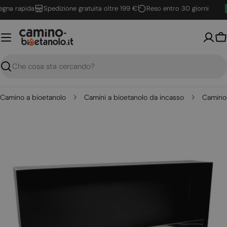
Vai
a rapida
Spedizione gratuita oltre 199 €
Reso entro 30 giorni
al
contenuto
Ca
Ricerca
Camino a bioetanolo
Camini a bioetanolo da incasso
Camino 