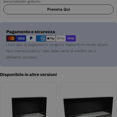
personalizzato gratuito.
Prenota Qui
Metodi
Pagamento e sicurezza
di
pagamento
I tuoi dati di pagamento vengono elaborati in modo sicuro.
Non memorizziamo i dati della carta di credito né vi
abbiamo accesso.
Disponibile in altre versioni