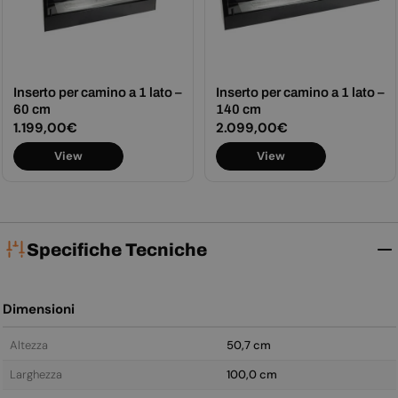
Inserto per camino a 1 lato –
Inserto per camino a 1 lato –
60 cm
140 cm
Prezzo
1.199,00€
Prezzo
2.099,00€
normale
normale
View
View
Specifiche Tecniche
Dimensioni
Altezza
50,7 cm
Larghezza
100,0 cm