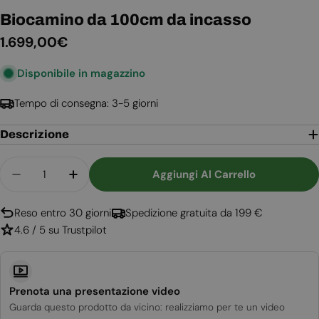
Biocamino da 100cm da incasso
Prezzo
1.699,00€
normale
Disponibile in magazzino
Tempo di consegna: 3-5 giorni
Descrizione
Quantità
Aggiungi Al Carrello
Diminuisci La Quantità Per Biocamino Da 100cm
Aumenta La Quantità Per Biocamino D
Reso entro 30 giorni
Spedizione gratuita da 199 €
4.6 / 5 su Trustpilot
Prenota una presentazione video
Guarda questo prodotto da vicino: realizziamo per te un video