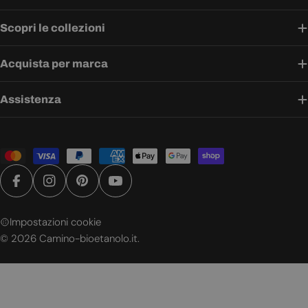
Scopri le collezioni
Acquista per marca
Assistenza
Metodi
di
pagamento
Facebook
Instagram
Pinterest
YouTube
Impostazioni cookie
© 2026
Camino-bioetanolo.it
.