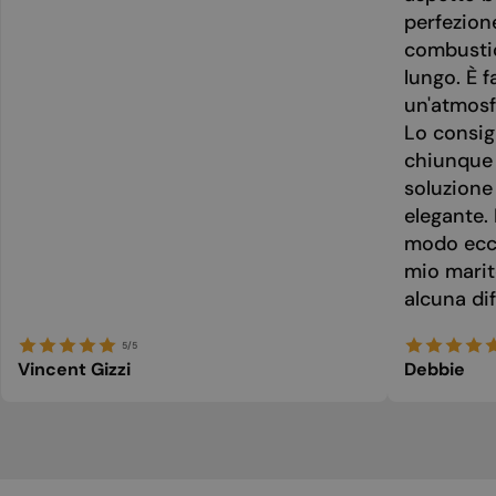
perfezion
combusti
lungo. È f
un'atmosf
Lo consig
chiunque 
soluzione
elegante. 
modo ecce
mio marit
alcuna dif
5/5
Vincent Gizzi
Debbie