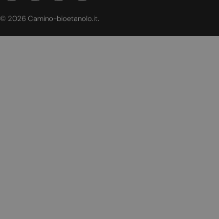
© 2026
Camino-bioetanolo.it
.