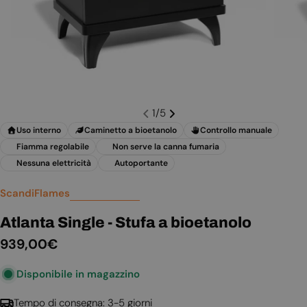
1
/
5
Uso interno
Caminetto a bioetanolo
Controllo manuale
Fiamma regolabile
Non serve la canna fumaria
Nessuna elettricità
Autoportante
ScandiFlames
Atlanta Single - Stufa a bioetanolo
Prezzo
939,00€
normale
Disponibile in magazzino
Tempo di consegna: 3-5 giorni