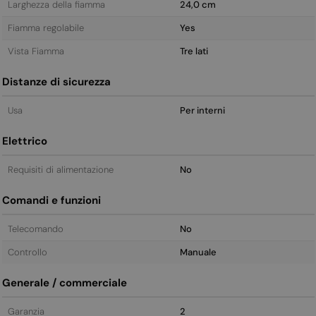
Larghezza della fiamma
24,0 cm
Fiamma regolabile
Yes
Vista Fiamma
Tre lati
Distanze di sicurezza
Usa
Per interni
Elettrico
Requisiti di alimentazione
No
Comandi e funzioni
Telecomando
No
Controllo
Manuale
Generale / commerciale
Garanzia
2