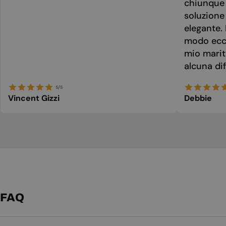
chiunque 
soluzione
elegante. 
modo ecce
mio marit
alcuna dif
5/5
Vincent Gizzi
Debbie
FAQ