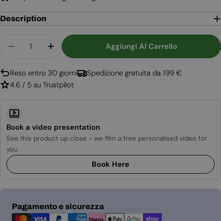
Description
Quantità
Aggiungi Al Carrello
Diminuisci La Quantità Per Atlanta Single - Stuf
Aumenta La Quantità Per Atlanta Single
Reso entro 30 giorni
Spedizione gratuita da 199 €
4.6 / 5 su Trustpilot
Book a video presentation
See this product up close - we film a free personalised video for
you.
Book Here
Metodi
Pagamento e sicurezza
di