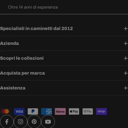
Oltre 14 anni di esperienza
Specialisti in caminetti dal 2012
Azienda
Scopri le collezioni
Acquista per marca
Assistenza
Metodi
di
pagamento
Facebook
Instagram
Pinterest
YouTube