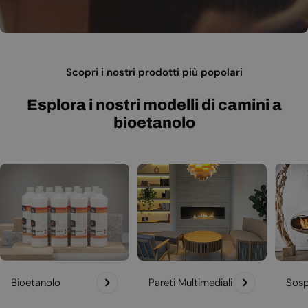
Scopri i nostri prodotti più popolari
Esplora i nostri modelli di camini a
bioetanolo
Bioetanolo
Pareti Multimediali
Sosp