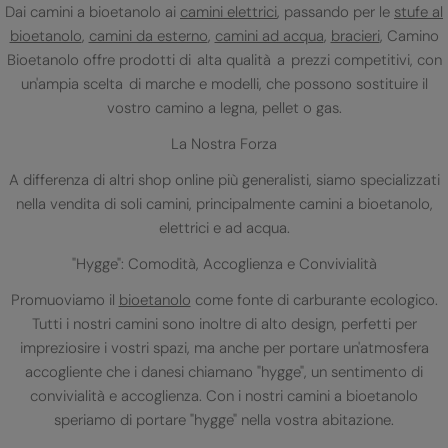
Dai camini a bioetanolo ai
camini elettrici
, passando per le
stufe al
bioetanolo
,
camini da esterno
,
camini ad acqua
,
bracieri
, Camino
Bioetanolo offre prodotti di alta qualità a prezzi competitivi, con
un'ampia scelta di marche e modelli, che possono sostituire il
vostro camino a legna, pellet o gas.
La Nostra Forza
A differenza di altri shop online più generalisti, siamo specializzati
nella vendita di soli camini, principalmente camini a bioetanolo,
elettrici e ad acqua.
"Hygge": Comodità, Accoglienza e Convivialità
Promuoviamo il
bioetanolo
come fonte di carburante ecologico.
Tutti i nostri camini sono inoltre di alto design, perfetti per
impreziosire i vostri spazi, ma anche per portare un'atmosfera
accogliente che i danesi chiamano "hygge", un sentimento di
convivialità e accoglienza. Con i nostri camini a bioetanolo
speriamo di portare "hygge" nella vostra abitazione.