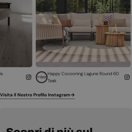
Happy Cocooning Lagune Round 60
Converti i
Teak
funzionan
Visita Il Nostro Profilo Instagram