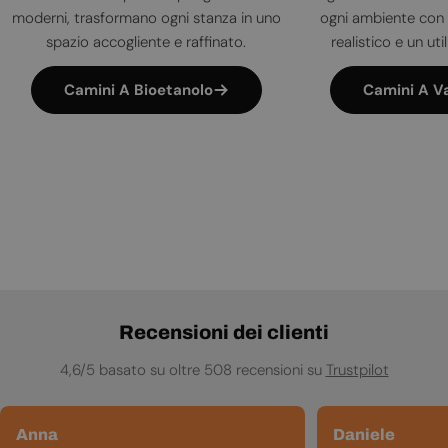
moderni, trasformano ogni stanza in uno
ogni ambiente con 
spazio accogliente e raffinato.
realistico e un uti
Camini A Bioetanolo
Camini A V
Recensioni dei clienti
4,6/5 basato su oltre 508 recensioni su
Trustpilot
Anna
Daniele