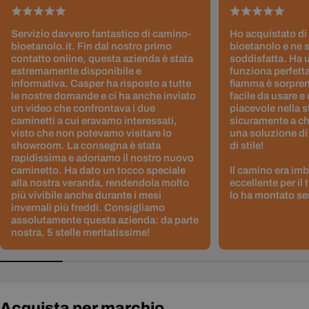
Servizio davvero fantastico di camino-
Ho acquistato di
bioetanolo.it. Fin dal nostro primo
bioetanolo e ne 
contatto online, questa azienda è stata
soddisfatta. Ha 
estremamente disponibile e
funziona perfetta
informativa. Casper ha risposto a tutte
fiamma è sorpre
le nostre domande e ci ha anche inviato
facile da usare e
un video che confrontava i due
piacevole nella s
caminetti a cui eravamo interessati,
sicuramente a ch
visto che non potevamo visitare lo
una soluzione di
showroom. La consegna è stata
di stile!
rapidissima e adoriamo il nostro nuovo
caminetto. Ha dato un tocco speciale
Il camino era im
alla nostra veranda, rendendola molto
eccellente per il
più vivibile anche durante i mesi
lo ha montato sen
invernali più freddi. Consigliamo
assolutamente questa azienda: da parte
nostra, 5 stelle meritatissime!
Acquista per marchio