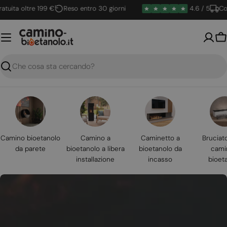
Vai
ta oltre 199 €
Reso entro 30 giorni
4.6 / 5
Conseg
al
contenuto
Ca
Ricerca
Camino bioetanolo
Camino a
Caminetto a
Bruciat
da parete
bioetanolo a libera
bioetanolo da
cami
installazione
incasso
bioet