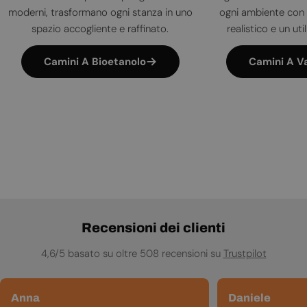
moderni, trasformano ogni stanza in uno
ogni ambiente con 
spazio accogliente e raffinato.
realistico e un uti
Camini A Bioetanolo
Camini A V
Recensioni dei clienti
4,6/5 basato su oltre 508 recensioni su
Trustpilot
Anna
Daniele