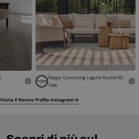
Happy Cocooning Lagune Round 60
Converti il 
Teak
funzionante
Visita Il Nostro Profilo Instagram