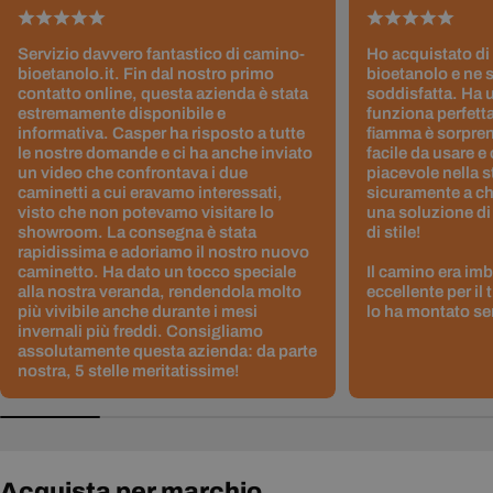
Servizio davvero fantastico di camino-
Ho acquistato di
bioetanolo.it. Fin dal nostro primo
bioetanolo e ne 
contatto online, questa azienda è stata
soddisfatta. Ha 
estremamente disponibile e
funziona perfetta
informativa. Casper ha risposto a tutte
fiamma è sorpre
le nostre domande e ci ha anche inviato
facile da usare e
un video che confrontava i due
piacevole nella s
caminetti a cui eravamo interessati,
sicuramente a ch
visto che non potevamo visitare lo
una soluzione di
showroom. La consegna è stata
di stile!
rapidissima e adoriamo il nostro nuovo
caminetto. Ha dato un tocco speciale
Il camino era im
alla nostra veranda, rendendola molto
eccellente per il
più vivibile anche durante i mesi
lo ha montato sen
invernali più freddi. Consigliamo
assolutamente questa azienda: da parte
nostra, 5 stelle meritatissime!
Acquista per marchio