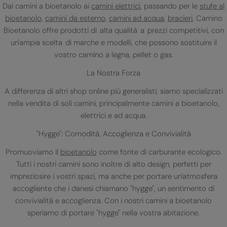
Dai camini a bioetanolo ai
camini elettrici
, passando per le
stufe al
bioetanolo
,
camini da esterno
,
camini ad acqua
,
bracieri
, Camino
Bioetanolo offre prodotti di alta qualità a prezzi competitivi, con
un'ampia scelta di marche e modelli, che possono sostituire il
vostro camino a legna, pellet o gas.
La Nostra Forza
A differenza di altri shop online più generalisti, siamo specializzati
nella vendita di soli camini, principalmente camini a bioetanolo,
elettrici e ad acqua.
"Hygge": Comodità, Accoglienza e Convivialità
Promuoviamo il
bioetanolo
come fonte di carburante ecologico.
Tutti i nostri camini sono inoltre di alto design, perfetti per
impreziosire i vostri spazi, ma anche per portare un'atmosfera
accogliente che i danesi chiamano "hygge", un sentimento di
convivialità e accoglienza. Con i nostri camini a bioetanolo
speriamo di portare "hygge" nella vostra abitazione.