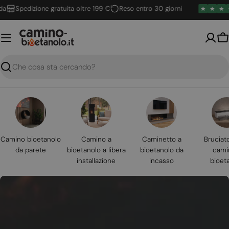
Vai
Spedizione gratuita oltre 199 €
Reso entro 30 giorni
al
contenuto
Ca
Ricerca
Camino bioetanolo
Camino a
Caminetto a
Bruciat
da parete
bioetanolo a libera
bioetanolo da
cami
installazione
incasso
bioet