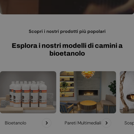
Scopri i nostri prodotti più popolari
Esplora i nostri modelli di camini a
bioetanolo
Bioetanolo
Pareti Multimediali
Sosp