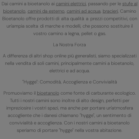
Dai camini a bioetanolo ai
camini elettrici
, passando per le
stufe al
bioetanolo
,
camini da esterno
,
camini ad acqua
,
bracieri
, Camino
Bioetanolo offre prodotti di alta qualità a prezzi competitivi, con
un'ampia scelta di marche e modelli, che possono sostituire il
vostro camino a legna, pellet o gas.
La Nostra Forza
A differenza di altri shop online più generalisti, siamo specializzati
nella vendita di soli camini, principalmente camini a bioetanolo,
elettrici e ad acqua.
"Hygge": Comodità, Accoglienza e Convivialità
Promuoviamo il
bioetanolo
come fonte di carburante ecologico.
Tutti i nostri camini sono inoltre di alto design, perfetti per
impreziosire i vostri spazi, ma anche per portare un'atmosfera
accogliente che i danesi chiamano "hygge", un sentimento di
convivialità e accoglienza. Con i nostri camini a bioetanolo
speriamo di portare "hygge" nella vostra abitazione.