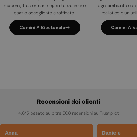
moderni, trasformano ogni stanza in uno
ogni ambiente con 
spazio accogliente e raffinato.
realistico e un uti
Camini A Bioetanolo
Camini A V
Recensioni dei clienti
4,6/5 basato su oltre 508 recensioni su
Trustpilot
Anna
Daniele