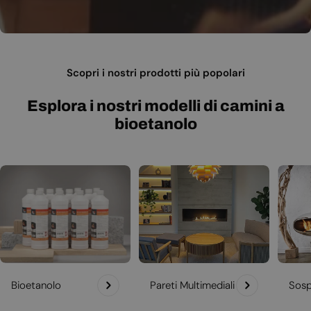
Scopri i nostri prodotti più popolari
Esplora i nostri modelli di camini a
bioetanolo
Bioetanolo
Pareti Multimediali
Sosp