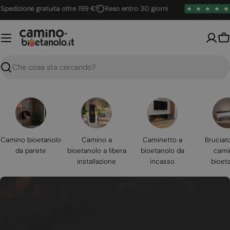
Vai
izione gratuita oltre 199 €
Reso entro 30 giorni
4.6
al
contenuto
Ca
Ricerca
Camino bioetanolo
Camino a
Caminetto a
Bruciat
da parete
bioetanolo a libera
bioetanolo da
cami
installazione
incasso
bioet