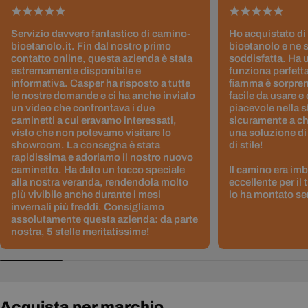
Servizio davvero fantastico di camino-
Ho acquistato di
bioetanolo.it. Fin dal nostro primo
bioetanolo e ne 
contatto online, questa azienda è stata
soddisfatta. Ha 
estremamente disponibile e
funziona perfetta
informativa. Casper ha risposto a tutte
fiamma è sorpre
le nostre domande e ci ha anche inviato
facile da usare e
un video che confrontava i due
piacevole nella s
caminetti a cui eravamo interessati,
sicuramente a ch
visto che non potevamo visitare lo
una soluzione di
showroom. La consegna è stata
di stile!
rapidissima e adoriamo il nostro nuovo
caminetto. Ha dato un tocco speciale
Il camino era im
alla nostra veranda, rendendola molto
eccellente per il
più vivibile anche durante i mesi
lo ha montato sen
invernali più freddi. Consigliamo
assolutamente questa azienda: da parte
nostra, 5 stelle meritatissime!
Acquista per marchio