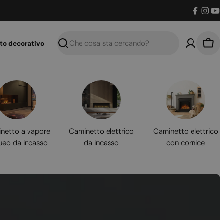
Facebo
Inst
Y
to decorativo
Ricerca
Car
netto a vapore
Caminetto elettrico
Caminetto elettrico
ueo da incasso
da incasso
con cornice