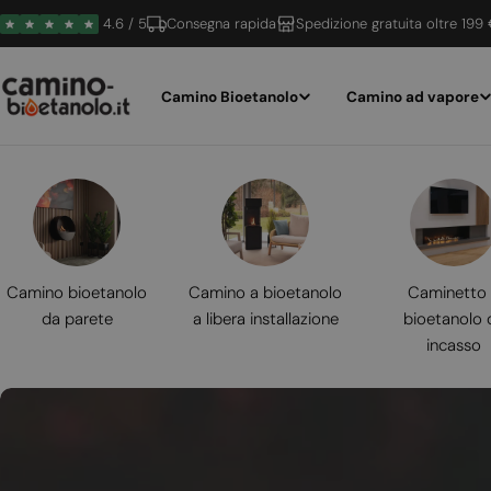
Vai
4.6 / 5
Consegna rapida
Spedizione gratuita oltre 199
al
contenuto
Camino Bioetanolo
Camino ad vapore
Camino bioetanolo
Camino a bioetanolo
Caminetto
da parete
a libera installazione
bioetanolo 
incasso