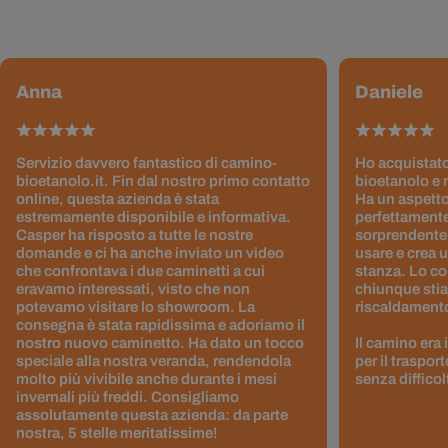
Anna
Daniele
Servizio davvero fantastico di camino-
Ho acquistato
bioetanolo.it. Fin dal nostro primo contatto
bioetanolo e 
online, questa azienda è stata
Ha un aspetto
estremamente disponibile e informativa.
perfettamente
Casper ha risposto a tutte le nostre
sorprendentem
domande e ci ha anche inviato un video
usare e crea 
che confrontava i due caminetti a cui
stanza. Lo co
eravamo interessati, visto che non
chiunque stia
potevamo visitare lo showroom. La
riscaldamento 
consegna è stata rapidissima e adoriamo il
nostro nuovo caminetto. Ha dato un tocco
Il camino era
speciale alla nostra veranda, rendendola
per il traspor
molto più vivibile anche durante i mesi
senza difficol
invernali più freddi. Consigliamo
assolutamente questa azienda: da parte
nostra, 5 stelle meritatissime!