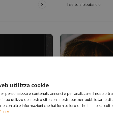
Inserto a bioetanolo
eb utilizza cookie
Hai mai visto l’acqu
per personalizzare contenuti, annunci e per analizzare il nostro tr
Camini a 
ul tuo utilizzo del nostro sito con i nostri partner pubblicitari e di 
 con altre informazioni che hai fornito loro o che hanno raccolto d
Policy