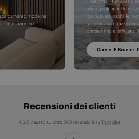
Trasforma il tuo spazio e
voglia prolungare la stag
di riscaldamento moderne
per ricevere ospiti, le no
i installazione o
su qualsiasi terrazza o in 
bracieri, fino ai efficienti
Camini E Bracieri 
Recensioni dei clienti
4,6/5 basato su oltre 508 recensioni su
Trustpilot