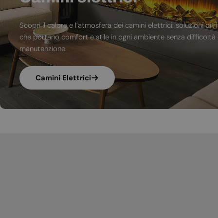
Scopri il calore e l’atmosfera dei camini elettrici: soluzioni 
che portano comfort e stile in ogni ambiente senza difficoltà d
manutenzione.
Camini Elettrici