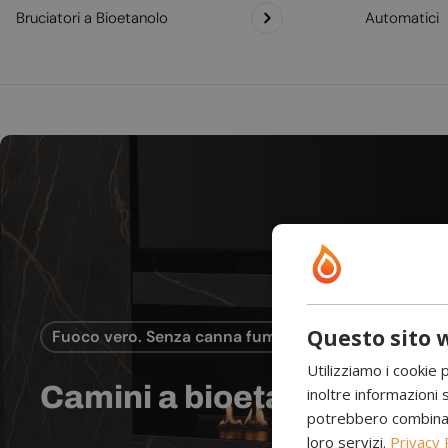
Bruciatori a Bioetanolo
Automatici
Questo sito w
Fuoco vero. Senza canna fumaria.
Utilizziamo i cookie 
Camini a bioetanolo
inoltre informazioni s
potrebbero combinarle
loro servizi.
Privacy 