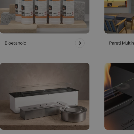
Bioetanolo
Pareti Multim