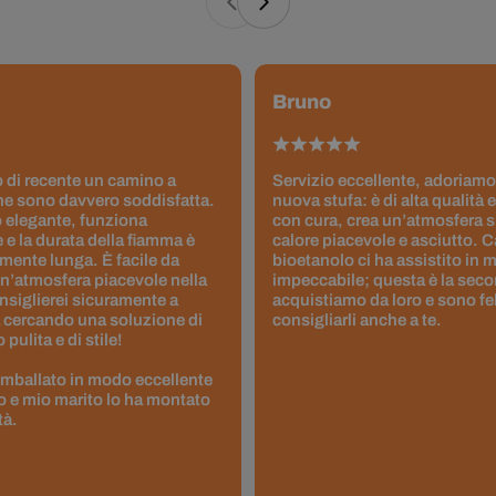
Bruno
 di recente un camino a
Servizio eccellente, adoriamo
ne sono davvero soddisfatta.
nuova stufa: è di alta qualità e
 elegante, funziona
con cura, crea un’atmosfera 
 e la durata della fiamma è
calore piacevole e asciutto. 
ente lunga. È facile da
bioetanolo ci ha assistito in
un’atmosfera piacevole nella
impeccabile; questa è la seco
nsiglierei sicuramente a
acquistiamo da loro e sono fel
 cercando una soluzione di
consigliarli anche a te.
pulita e di stile!
 imballato in modo eccellente
to e mio marito lo ha montato
tà.