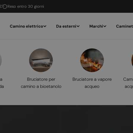
 €
Reso entro 30 giorni
Camino elettrico
Da esterni
Marchi
Caminet
 a
Bruciatore per
Bruciatore a vapore
Cami
da
camino a bioetanolo
acqueo
acq