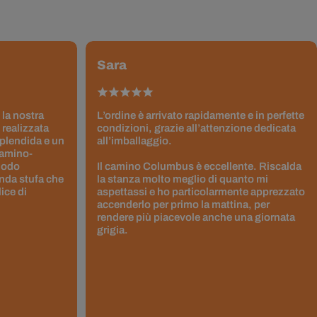
Sara
 la nostra
L’ordine è arrivato rapidamente e in perfette
 realizzata
condizioni, grazie all’attenzione dedicata
splendida e un
all’imballaggio.
Camino-
 modo
Il camino Columbus è eccellente. Riscalda
nda stufa che
la stanza molto meglio di quanto mi
ice di
aspettassi e ho particolarmente apprezzato
accenderlo per primo la mattina, per
rendere più piacevole anche una giornata
grigia.