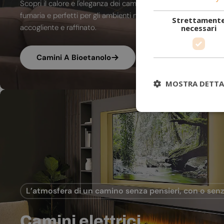
Scopri il calore e l'eleganza dei camini a bioetanolo. A combu
fumaria e perfetti per gli ambienti moderni, trasformano ogni
Strettament
accogliente e raffinato.
necessari
Camini A Bioetanolo
MOSTRA DETTA
L’atmosfera di un camino senza pensieri, con o senz
Camini elettrici