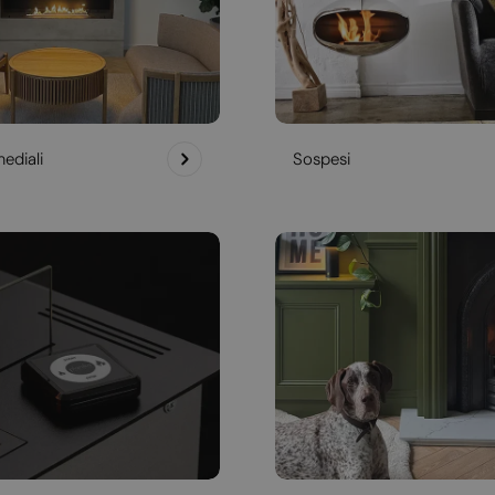
ediali
Sospesi