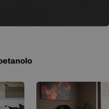
ioetanolo