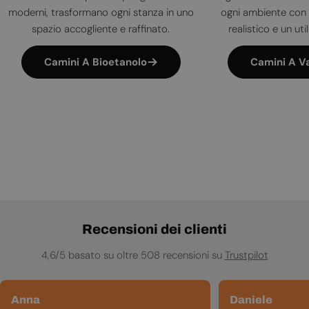
moderni, trasformano ogni stanza in uno
ogni ambiente con 
spazio accogliente e raffinato.
realistico e un uti
Camini A Bioetanolo
Camini A V
Recensioni dei clienti
4,6/5 basato su oltre 508 recensioni su
Trustpilot
Anna
Daniele