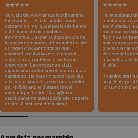
Servizio davvero fantastico di camino-
Ho acquistato di
bioetanolo.it. Fin dal nostro primo
bioetanolo e ne 
contatto online, questa azienda è stata
soddisfatta. Ha 
estremamente disponibile e
funziona perfetta
informativa. Casper ha risposto a tutte
fiamma è sorpre
le nostre domande e ci ha anche inviato
facile da usare e
un video che confrontava i due
piacevole nella s
caminetti a cui eravamo interessati,
sicuramente a ch
visto che non potevamo visitare lo
una soluzione di
showroom. La consegna è stata
di stile!
rapidissima e adoriamo il nostro nuovo
caminetto. Ha dato un tocco speciale
Il camino era im
alla nostra veranda, rendendola molto
eccellente per il
più vivibile anche durante i mesi
lo ha montato sen
invernali più freddi. Consigliamo
assolutamente questa azienda: da parte
nostra, 5 stelle meritatissime!
Acquista per marchio