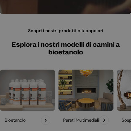
Scopri i nostri prodotti più popolari
Esplora i nostri modelli di camini a
bioetanolo
Bioetanolo
Pareti Multimediali
Sosp