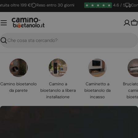
Vai
 oltre 199 €
Reso entro 30 giorni
4.6 / 5
Consegna
al
contenuto
Ca
Ricerca
Camino bioetanolo
Camino a
Caminetto a
Bruciat
da parete
bioetanolo a libera
bioetanolo da
cami
installazione
incasso
bioet