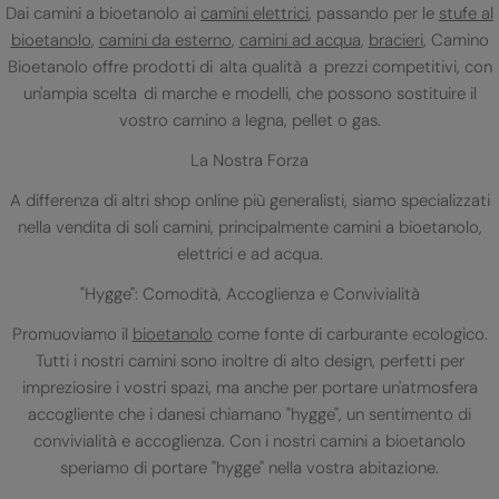
Dai camini a bioetanolo ai
camini elettrici
, passando per le
stufe al
bioetanolo
,
camini da esterno
,
camini ad acqua
,
bracieri
, Camino
Bioetanolo offre prodotti di alta qualità a prezzi competitivi, con
un'ampia scelta di marche e modelli, che possono sostituire il
vostro camino a legna, pellet o gas.
La Nostra Forza
A differenza di altri shop online più generalisti, siamo specializzati
nella vendita di soli camini, principalmente camini a bioetanolo,
elettrici e ad acqua.
"Hygge": Comodità, Accoglienza e Convivialità
Promuoviamo il
bioetanolo
come fonte di carburante ecologico.
Tutti i nostri camini sono inoltre di alto design, perfetti per
impreziosire i vostri spazi, ma anche per portare un'atmosfera
accogliente che i danesi chiamano "hygge", un sentimento di
convivialità e accoglienza. Con i nostri camini a bioetanolo
speriamo di portare "hygge" nella vostra abitazione.