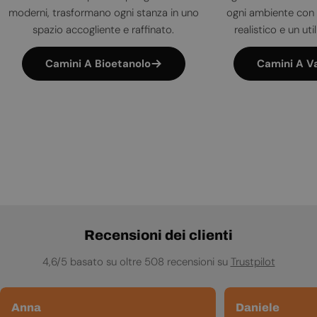
moderni, trasformano ogni stanza in uno
ogni ambiente con 
spazio accogliente e raffinato.
realistico e un uti
Camini A Bioetanolo
Camini A V
Recensioni dei clienti
4,6/5 basato su oltre 508 recensioni su
Trustpilot
Anna
Daniele