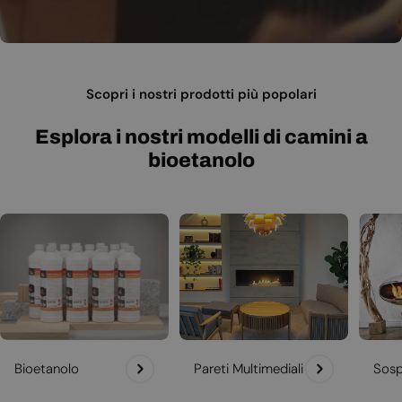
Scopri i nostri prodotti più popolari
Esplora i nostri modelli di camini a
bioetanolo
Bioetanolo
Pareti Multimediali
Sosp