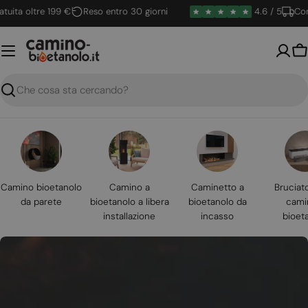
Vai
a oltre 199 €
Reso entro 30 giorni
4.6 / 5
Consegn
al
contenuto
Ca
Ricerca
Camino bioetanolo
Camino a
Caminetto a
Bruciat
da parete
bioetanolo a libera
bioetanolo da
cami
installazione
incasso
bioet