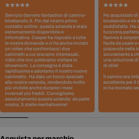
Servizio davvero fantastico di camino-
Ho acquistato di
bioetanolo.it. Fin dal nostro primo
bioetanolo e ne 
contatto online, questa azienda è stata
soddisfatta. Ha 
estremamente disponibile e
funziona perfetta
informativa. Casper ha risposto a tutte
fiamma è sorpre
le nostre domande e ci ha anche inviato
facile da usare e
un video che confrontava i due
piacevole nella s
caminetti a cui eravamo interessati,
sicuramente a ch
visto che non potevamo visitare lo
una soluzione di
showroom. La consegna è stata
di stile!
rapidissima e adoriamo il nostro nuovo
caminetto. Ha dato un tocco speciale
Il camino era im
alla nostra veranda, rendendola molto
eccellente per il
più vivibile anche durante i mesi
lo ha montato sen
invernali più freddi. Consigliamo
assolutamente questa azienda: da parte
nostra, 5 stelle meritatissime!
Acquista per marchio