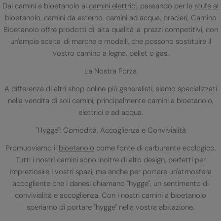
Dai camini a bioetanolo ai
camini elettrici
, passando per le
stufe al
bioetanolo
,
camini da esterno
,
camini ad acqua
,
bracieri
, Camino
Bioetanolo offre prodotti di alta qualità a prezzi competitivi, con
un'ampia scelta di marche e modelli, che possono sostituire il
vostro camino a legna, pellet o gas.
La Nostra Forza
A differenza di altri shop online più generalisti, siamo specializzati
nella vendita di soli camini, principalmente camini a bioetanolo,
elettrici e ad acqua.
"Hygge": Comodità, Accoglienza e Convivialità
Promuoviamo il
bioetanolo
come fonte di carburante ecologico.
Tutti i nostri camini sono inoltre di alto design, perfetti per
impreziosire i vostri spazi, ma anche per portare un'atmosfera
accogliente che i danesi chiamano "hygge", un sentimento di
convivialità e accoglienza. Con i nostri camini a bioetanolo
speriamo di portare "hygge" nella vostra abitazione.