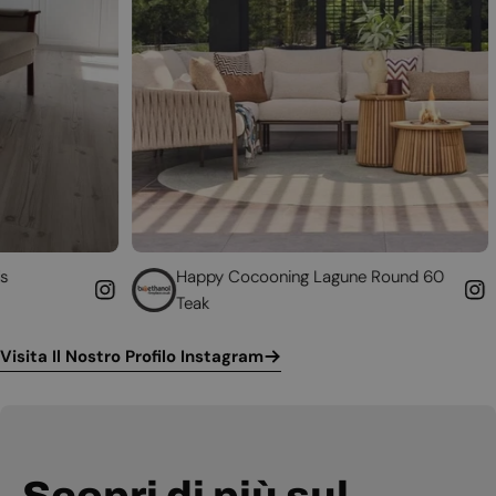
Happy Cocooning Lagune Round 60
Converti i
Teak
funzionan
Visita Il Nostro Profilo Instagram