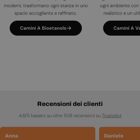
moderni, trasformano ogni stanza in uno
ogni ambiente con 
spazio accogliente e raffinato.
realistico e un uti
Camini A Bioetanolo
Camini A V
Recensioni dei clienti
4,6/5 basato su oltre 508 recensioni su
Trustpilot
Anna
Daniele