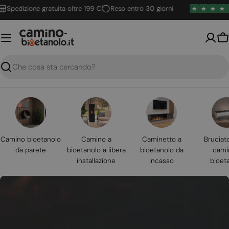
Vai
edizione gratuita oltre 199 €
Reso entro 30 giorni
4.
al
contenuto
Ca
Ricerca
Camino bioetanolo
Camino a
Caminetto a
Bruciat
da parete
bioetanolo a libera
bioetanolo da
cami
installazione
incasso
bioet