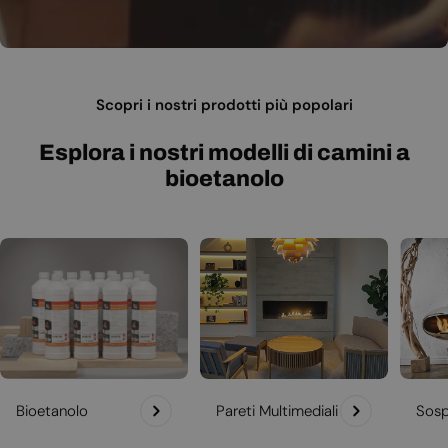
Scopri i nostri prodotti più popolari
Esplora i nostri modelli di camini a
bioetanolo
Bioetanolo
Pareti Multimediali
Sosp