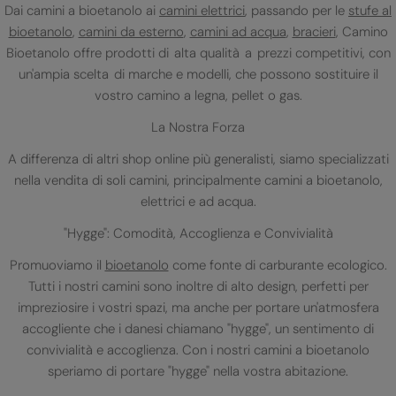
Dai camini a bioetanolo ai
camini elettrici
, passando per le
stufe al
bioetanolo
,
camini da esterno
,
camini ad acqua
,
bracieri
, Camino
Bioetanolo offre prodotti di alta qualità a prezzi competitivi, con
un'ampia scelta di marche e modelli, che possono sostituire il
vostro camino a legna, pellet o gas.
La Nostra Forza
A differenza di altri shop online più generalisti, siamo specializzati
nella vendita di soli camini, principalmente camini a bioetanolo,
elettrici e ad acqua.
"Hygge": Comodità, Accoglienza e Convivialità
Promuoviamo il
bioetanolo
come fonte di carburante ecologico.
Tutti i nostri camini sono inoltre di alto design, perfetti per
impreziosire i vostri spazi, ma anche per portare un'atmosfera
accogliente che i danesi chiamano "hygge", un sentimento di
convivialità e accoglienza. Con i nostri camini a bioetanolo
speriamo di portare "hygge" nella vostra abitazione.