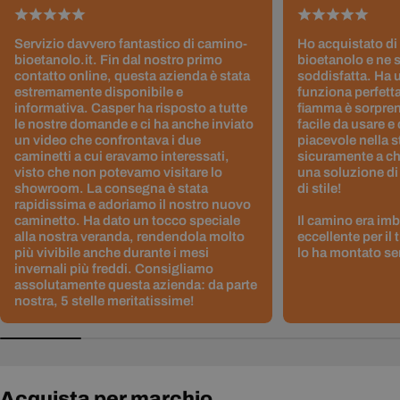
Servizio davvero fantastico di camino-
Ho acquistato di
bioetanolo.it. Fin dal nostro primo
bioetanolo e ne 
contatto online, questa azienda è stata
soddisfatta. Ha 
estremamente disponibile e
funziona perfetta
informativa. Casper ha risposto a tutte
fiamma è sorpre
le nostre domande e ci ha anche inviato
facile da usare e
un video che confrontava i due
piacevole nella s
caminetti a cui eravamo interessati,
sicuramente a ch
visto che non potevamo visitare lo
una soluzione di
showroom. La consegna è stata
di stile!
rapidissima e adoriamo il nostro nuovo
caminetto. Ha dato un tocco speciale
Il camino era im
alla nostra veranda, rendendola molto
eccellente per il
più vivibile anche durante i mesi
lo ha montato sen
invernali più freddi. Consigliamo
assolutamente questa azienda: da parte
nostra, 5 stelle meritatissime!
Acquista per marchio