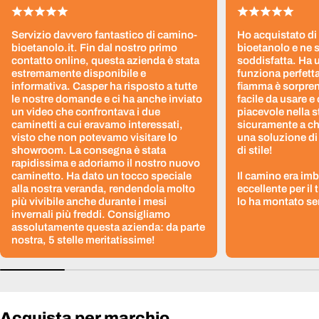
Servizio davvero fantastico di camino-
Ho acquistato di
bioetanolo.it. Fin dal nostro primo
bioetanolo e ne 
contatto online, questa azienda è stata
soddisfatta. Ha 
estremamente disponibile e
funziona perfetta
informativa. Casper ha risposto a tutte
fiamma è sorpre
le nostre domande e ci ha anche inviato
facile da usare e
un video che confrontava i due
piacevole nella s
caminetti a cui eravamo interessati,
sicuramente a ch
visto che non potevamo visitare lo
una soluzione di
showroom. La consegna è stata
di stile!
rapidissima e adoriamo il nostro nuovo
caminetto. Ha dato un tocco speciale
Il camino era im
alla nostra veranda, rendendola molto
eccellente per il
più vivibile anche durante i mesi
lo ha montato sen
invernali più freddi. Consigliamo
assolutamente questa azienda: da parte
nostra, 5 stelle meritatissime!
Acquista per marchio