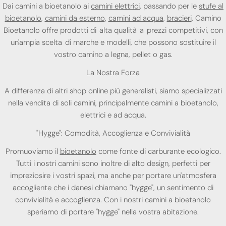
Dai camini a bioetanolo ai
camini elettrici
, passando per le
stufe al
bioetanolo
,
camini da esterno
,
camini ad acqua
,
bracieri
, Camino
Bioetanolo offre prodotti di alta qualità a prezzi competitivi, con
un'ampia scelta di marche e modelli, che possono sostituire il
vostro camino a legna, pellet o gas.
La Nostra Forza
A differenza di altri shop online più generalisti, siamo specializzati
nella vendita di soli camini, principalmente camini a bioetanolo,
elettrici e ad acqua.
"Hygge": Comodità, Accoglienza e Convivialità
Promuoviamo il
bioetanolo
come fonte di carburante ecologico.
Tutti i nostri camini sono inoltre di alto design, perfetti per
impreziosire i vostri spazi, ma anche per portare un'atmosfera
accogliente che i danesi chiamano "hygge", un sentimento di
convivialità e accoglienza. Con i nostri camini a bioetanolo
speriamo di portare "hygge" nella vostra abitazione.