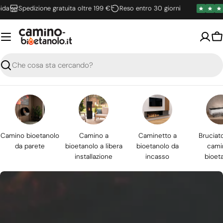
Vai
Spedizione gratuita oltre 199 €
Reso entro 30 giorni
al
contenuto
Ca
Ricerca
Camino bioetanolo
Camino a
Caminetto a
Bruciat
da parete
bioetanolo a libera
bioetanolo da
cami
installazione
incasso
bioet