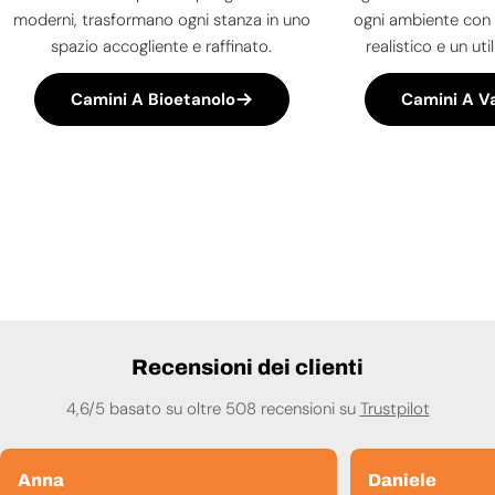
moderni, trasformano ogni stanza in uno
ogni ambiente con 
spazio accogliente e raffinato.
realistico e un uti
Camini A Bioetanolo
Camini A V
Recensioni dei clienti
4,6/5 basato su oltre 508 recensioni su
Trustpilot
Anna
Daniele