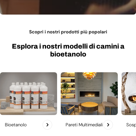
Scopri i nostri prodotti più popolari
Esplora i nostri modelli di camini a
bioetanolo
Bioetanolo
Pareti Multimediali
Sosp