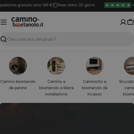
Vai
ione gratuita oltre 199 €
Reso entro 30 giorni
4.6 / 
al
contenuto
Ca
Ricerca
Camino bioetanolo
Camino a
Caminetto a
Bruciat
da parete
bioetanolo a libera
bioetanolo da
cami
installazione
incasso
bioet