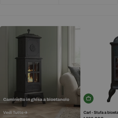
Aggiungi Al Carr
Caminetto in ghisa a bioetanolo
Vedi Tutto
Carl - Stufa a bioet