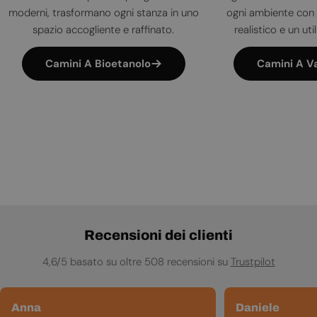
moderni, trasformano ogni stanza in uno
ogni ambiente con 
spazio accogliente e raffinato.
realistico e un uti
Camini A Bioetanolo
Camini A V
Recensioni dei clienti
4,6/5 basato su oltre 508 recensioni su
Trustpilot
Anna
Daniele