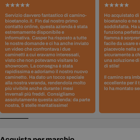
Servizio davvero fantastico di camino-
Ho acquistato di
bioetanolo.it. Fin dal nostro primo
bioetanolo e ne 
contatto online, questa azienda è stata
soddisfatta. Ha 
estremamente disponibile e
funziona perfetta
informativa. Casper ha risposto a tutte
fiamma è sorpre
le nostre domande e ci ha anche inviato
facile da usare e
un video che confrontava i due
piacevole nella s
caminetti a cui eravamo interessati,
sicuramente a ch
visto che non potevamo visitare lo
una soluzione di
showroom. La consegna è stata
di stile!
rapidissima e adoriamo il nostro nuovo
caminetto. Ha dato un tocco speciale
Il camino era im
alla nostra veranda, rendendola molto
eccellente per il
più vivibile anche durante i mesi
lo ha montato sen
invernali più freddi. Consigliamo
assolutamente questa azienda: da parte
nostra, 5 stelle meritatissime!
Acquista per marchio