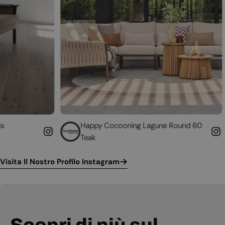
Happy Cocooning Lagune Round 60
Converti i
Teak
funzionan
Visita Il Nostro Profilo Instagram