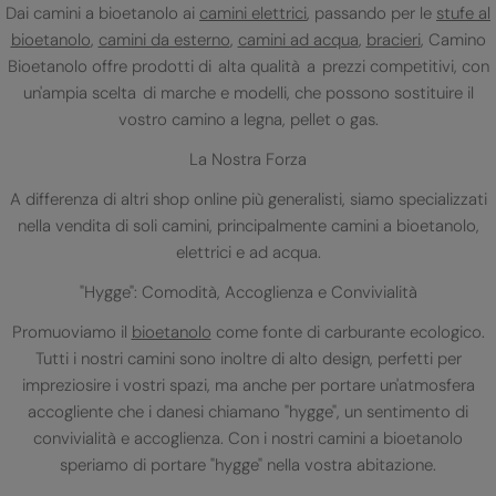
Dai camini a bioetanolo ai
camini elettrici
, passando per le
stufe al
bioetanolo
,
camini da esterno
,
camini ad acqua
,
bracieri
, Camino
Bioetanolo offre prodotti di alta qualità a prezzi competitivi, con
un'ampia scelta di marche e modelli, che possono sostituire il
vostro camino a legna, pellet o gas.
La Nostra Forza
A differenza di altri shop online più generalisti, siamo specializzati
nella vendita di soli camini, principalmente camini a bioetanolo,
elettrici e ad acqua.
"Hygge": Comodità, Accoglienza e Convivialità
Promuoviamo il
bioetanolo
come fonte di carburante ecologico.
Tutti i nostri camini sono inoltre di alto design, perfetti per
impreziosire i vostri spazi, ma anche per portare un'atmosfera
accogliente che i danesi chiamano "hygge", un sentimento di
convivialità e accoglienza. Con i nostri camini a bioetanolo
speriamo di portare "hygge" nella vostra abitazione.