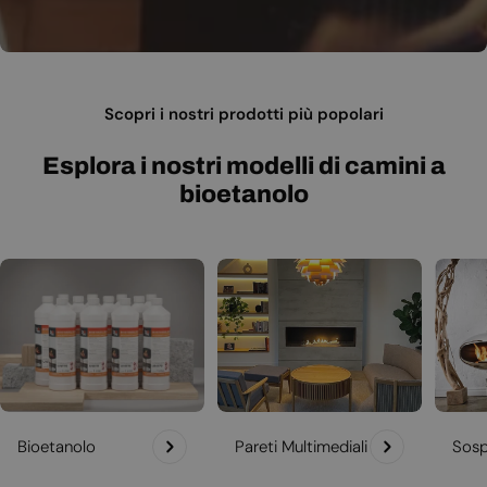
Scopri i nostri prodotti più popolari
Esplora i nostri modelli di camini a
bioetanolo
Bioetanolo
Pareti Multimediali
Sosp