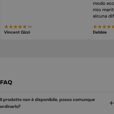
modo ecce
mio marit
alcuna dif
5/5
Vincent Gizzi
Debbie
FAQ
Il prodotto non è disponibile, posso comunque
ordinarlo?