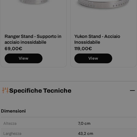
Ranger Stand - Supporto in
Yukon Stand - Acciaio
acciaio inossidabile
Inossidabile
Prezzo
69,00€
Prezzo
119,00€
normale
normale
View
View
Specifiche Tecniche
Dimensioni
Altezza
7,0 cm
Larghezza
43,2 cm