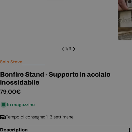
1
/
3
Solo Stove
Bonfire Stand - Supporto in acciaio
inossidabile
Prezzo
79,00€
normale
In magazzino
Tempo di consegna: 1-3 settimane
Description