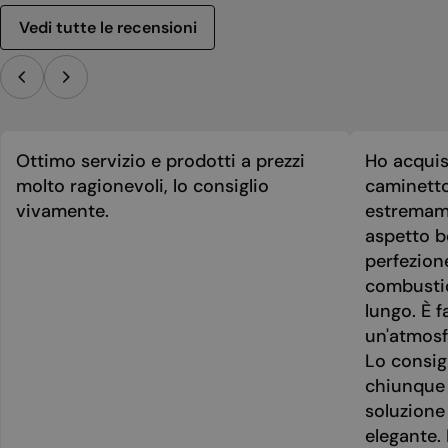
Vedi tutte le recensioni
Ottimo servizio e prodotti a prezzi
Ho acquis
molto ragionevoli, lo consiglio
caminetto
vivamente.
estremame
aspetto be
perfezion
combusti
lungo. È f
un'atmosf
Lo consig
chiunque 
soluzione
elegante. 