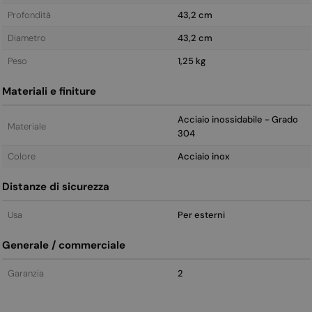
Profondità
43,2 cm
Diametro
43,2 cm
Peso
1,25 kg
Materiali e finiture
Acciaio inossidabile - Grado
Materiale
304
Colore
Acciaio inox
Distanze di sicurezza
Usa
Per esterni
Generale / commerciale
Garanzia
2