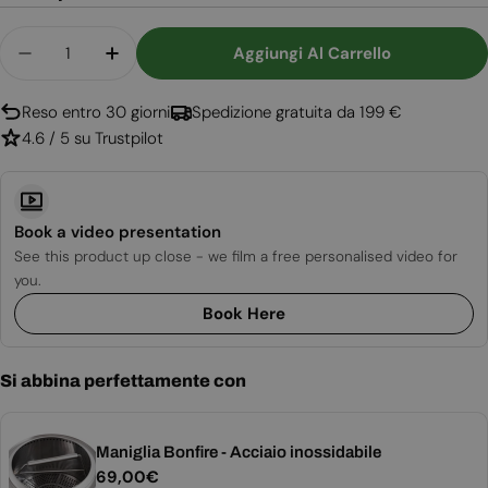
Quantità
Aggiungi Al Carrello
Diminuisci La Quantità Per Bonfire Stand - Suppo
Aumenta La Quantità Per Bonfire Stand 
Reso entro 30 giorni
Spedizione gratuita da 199 €
4.6 / 5 su Trustpilot
Book a video presentation
See this product up close - we film a free personalised video for
you.
Book Here
Si abbina perfettamente con
Maniglia Bonfire - Acciaio inossidabile
Prezzo
69,00€