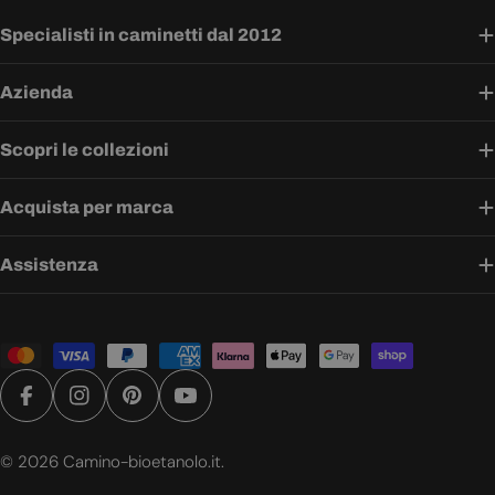
Specialisti in caminetti dal 2012
Azienda
Scopri le collezioni
Acquista per marca
Assistenza
Metodi
di
pagamento
Facebook
Instagram
Pinterest
YouTube
© 2026
Camino-bioetanolo.it
.