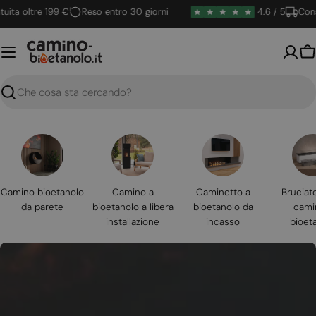
Vai
 oltre 199 €
Reso entro 30 giorni
4.6 / 5
Consegna
al
contenuto
Ca
Ricerca
Camino bioetanolo
Camino a
Caminetto a
Bruciat
da parete
bioetanolo a libera
bioetanolo da
cami
installazione
incasso
bioet