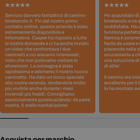
Servizio davvero fantastico di camino-
Ho acquistato di
bioetanolo.it. Fin dal nostro primo
bioetanolo e ne 
contatto online, questa azienda è stata
soddisfatta. Ha 
estremamente disponibile e
funziona perfetta
informativa. Casper ha risposto a tutte
fiamma è sorpre
le nostre domande e ci ha anche inviato
facile da usare e
un video che confrontava i due
piacevole nella s
caminetti a cui eravamo interessati,
sicuramente a ch
visto che non potevamo visitare lo
una soluzione di
showroom. La consegna è stata
di stile!
rapidissima e adoriamo il nostro nuovo
caminetto. Ha dato un tocco speciale
Il camino era im
alla nostra veranda, rendendola molto
eccellente per il
più vivibile anche durante i mesi
lo ha montato sen
invernali più freddi. Consigliamo
assolutamente questa azienda: da parte
nostra, 5 stelle meritatissime!
Acquista per marchio