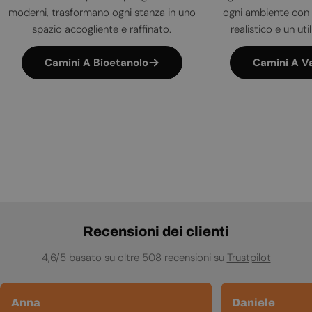
moderni, trasformano ogni stanza in uno
ogni ambiente con 
spazio accogliente e raffinato.
realistico e un uti
Camini A Bioetanolo
Camini A V
Recensioni dei clienti
4,6/5 basato su oltre 508 recensioni su
Trustpilot
Anna
Daniele