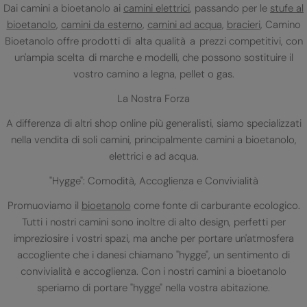
Dai camini a bioetanolo ai
camini elettrici
, passando per le
stufe al
bioetanolo
,
camini da esterno
,
camini ad acqua
,
bracieri
, Camino
Bioetanolo offre prodotti di alta qualità a prezzi competitivi, con
un'ampia scelta di marche e modelli, che possono sostituire il
vostro camino a legna, pellet o gas.
La Nostra Forza
A differenza di altri shop online più generalisti, siamo specializzati
nella vendita di soli camini, principalmente camini a bioetanolo,
elettrici e ad acqua.
"Hygge": Comodità, Accoglienza e Convivialità
Promuoviamo il
bioetanolo
come fonte di carburante ecologico.
Tutti i nostri camini sono inoltre di alto design, perfetti per
impreziosire i vostri spazi, ma anche per portare un'atmosfera
accogliente che i danesi chiamano "hygge", un sentimento di
convivialità e accoglienza. Con i nostri camini a bioetanolo
speriamo di portare "hygge" nella vostra abitazione.