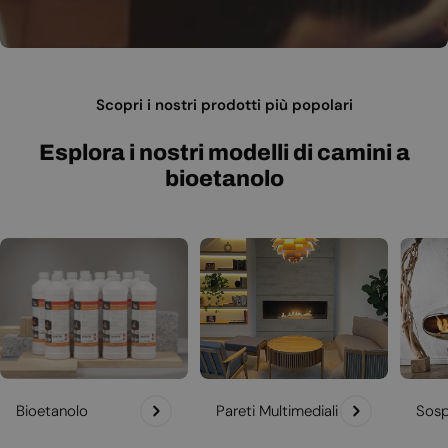
Scopri i nostri prodotti più popolari
Esplora i nostri modelli di camini a
bioetanolo
Bioetanolo
Pareti Multimediali
Sosp