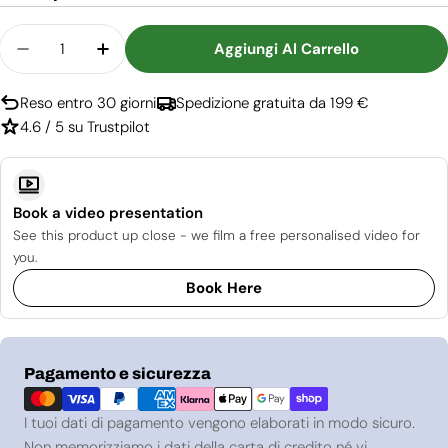
Quantità
Aggiungi Al Carrello
Diminuisci La Quantità Per Staffa Di Montaggio A
Aumenta La Quantità Per Staffa Di Mont
Reso entro 30 giorni
Spedizione gratuita da 199 €
4.6 / 5 su Trustpilot
Book a video presentation
See this product up close - we film a free personalised video for
you.
Book Here
Metodi
Pagamento e sicurezza
di
pagamento
I tuoi dati di pagamento vengono elaborati in modo sicuro.
Non memorizziamo i dati della carta di credito né vi