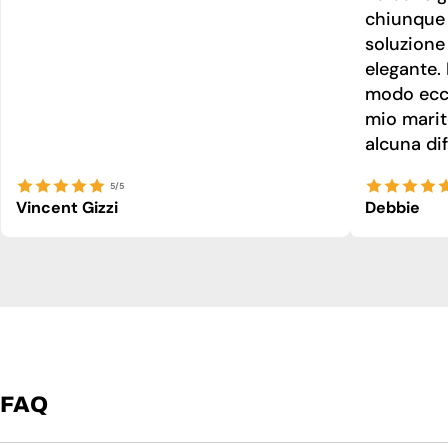
chiunque 
soluzione
elegante. 
modo ecce
mio marit
alcuna dif
5/5
Vincent Gizzi
Debbie
FAQ