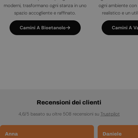
moderni, trasformano ogni stanza in uno
ogni ambiente con 
spazio accogliente e raffinato.
realistico e un uti
Camini A Bioetanolo
Camini A V
Recensioni dei clienti
4,6/5 basato su oltre 508 recensioni su
Trustpilot
Anna
Daniele