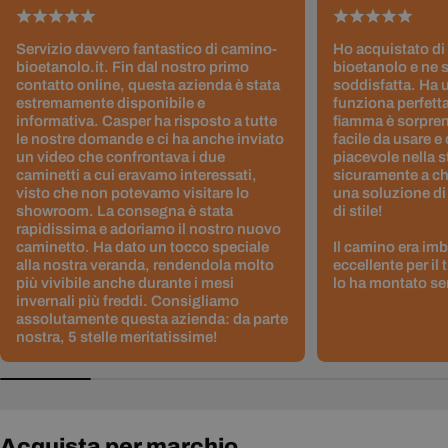
Servizio davvero fantastico di camino-
Ho acquistato di
bioetanolo.it. Fin dal nostro primo
bioetanolo e ne 
contatto online, questa azienda è stata
soddisfatta. Ha 
estremamente disponibile e
funziona perfetta
informativa. Casper ha risposto a tutte
fiamma è sorpre
le nostre domande e ci ha anche inviato
facile da usare e
un video che confrontava i due
piacevole nella s
caminetti a cui eravamo interessati,
sicuramente a ch
visto che non potevamo visitare lo
una soluzione di
showroom. La consegna è stata
di stile!
rapidissima e adoriamo il nostro nuovo
caminetto. Ha dato un tocco speciale
Il camino era im
alla nostra veranda, rendendola molto
eccellente per il
più vivibile anche durante i mesi
lo ha montato sen
invernali più freddi. Consigliamo
assolutamente questa azienda: da parte
nostra, 5 stelle meritatissime!
Acquista per marchio