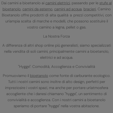
Dai camini a bioetanolo ai
camini elettrici
, passando per le
stufe al
bioetanolo
,
camini da esterno
,
camini ad acqua
,
bracieri
, Camino
Bioetanolo offre prodotti di alta qualità a prezzi competitivi, con
un'ampia scelta di marche e modelli, che possono sostituire il
vostro camino a legna, pellet o gas.
La Nostra Forza
A differenza di altri shop online più generalisti, siamo specializzati
nella vendita di soli camini, principalmente camini a bioetanolo,
elettrici e ad acqua.
"Hygge": Comodità, Accoglienza e Convivialità
Promuoviamo il
bioetanolo
come fonte di carburante ecologico.
Tutti i nostri camini sono inoltre di alto design, perfetti per
impreziosire i vostri spazi, ma anche per portare un'atmosfera
accogliente che i danesi chiamano "hygge", un sentimento di
convivialità e accoglienza. Con i nostri camini a bioetanolo
speriamo di portare "hygge" nella vostra abitazione.