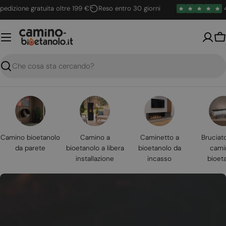
Vai
ione gratuita oltre 199 €
Reso entro 30 giorni
4.6 / 
al
contenuto
Ca
Ricerca
Camino bioetanolo
Camino a
Caminetto a
Bruciat
da parete
bioetanolo a libera
bioetanolo da
cami
installazione
incasso
bioet