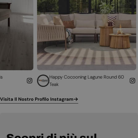
Happy Cocooning Lagune Round 60
Converti il
Teak
funzionante
Visita Il Nostro Profilo Instagram