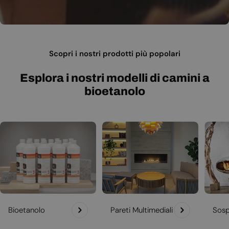
Scopri i nostri prodotti più popolari
Esplora i nostri modelli di camini a
bioetanolo
Bioetanolo
Pareti Multimediali
Sosp