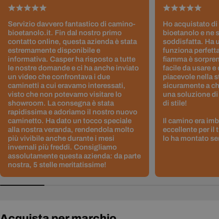
Servizio davvero fantastico di camino-
Ho acquistato di
bioetanolo.it. Fin dal nostro primo
bioetanolo e ne 
contatto online, questa azienda è stata
soddisfatta. Ha 
estremamente disponibile e
funziona perfetta
informativa. Casper ha risposto a tutte
fiamma è sorpre
le nostre domande e ci ha anche inviato
facile da usare e
un video che confrontava i due
piacevole nella s
caminetti a cui eravamo interessati,
sicuramente a ch
visto che non potevamo visitare lo
una soluzione di
showroom. La consegna è stata
di stile!
rapidissima e adoriamo il nostro nuovo
caminetto. Ha dato un tocco speciale
Il camino era im
alla nostra veranda, rendendola molto
eccellente per il
più vivibile anche durante i mesi
lo ha montato sen
invernali più freddi. Consigliamo
assolutamente questa azienda: da parte
nostra, 5 stelle meritatissime!
Acquista per marchio