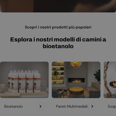
Scopri i nostri prodotti più popolari
Esplora i nostri modelli di camini a
bioetanolo
Bioetanolo
Pareti Multimediali
Sosp