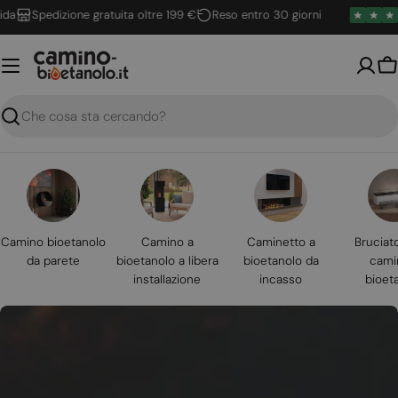
Vai
Spedizione gratuita oltre 199 €
Reso entro 30 giorni
al
contenuto
Ca
Ricerca
Camino bioetanolo
Camino a
Caminetto a
Bruciat
da parete
bioetanolo a libera
bioetanolo da
cami
installazione
incasso
bioet