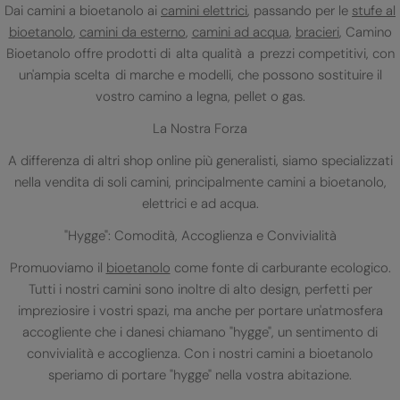
Dai camini a bioetanolo ai
camini elettrici
, passando per le
stufe al
bioetanolo
,
camini da esterno
,
camini ad acqua
,
bracieri
, Camino
Bioetanolo offre prodotti di alta qualità a prezzi competitivi, con
un'ampia scelta di marche e modelli, che possono sostituire il
vostro camino a legna, pellet o gas.
La Nostra Forza
A differenza di altri shop online più generalisti, siamo specializzati
nella vendita di soli camini, principalmente camini a bioetanolo,
elettrici e ad acqua.
"Hygge": Comodità, Accoglienza e Convivialità
Promuoviamo il
bioetanolo
come fonte di carburante ecologico.
Tutti i nostri camini sono inoltre di alto design, perfetti per
impreziosire i vostri spazi, ma anche per portare un'atmosfera
accogliente che i danesi chiamano "hygge", un sentimento di
convivialità e accoglienza. Con i nostri camini a bioetanolo
speriamo di portare "hygge" nella vostra abitazione.