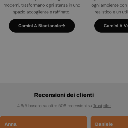
moderni, trasformano ogni stanza in uno
ogni ambiente con 
spazio accogliente e raffinato.
realistico e un uti
Camini A Bioetanolo
Camini A V
Recensioni dei clienti
4,6/5 basato su oltre 508 recensioni su
Trustpilot
Anna
Daniele