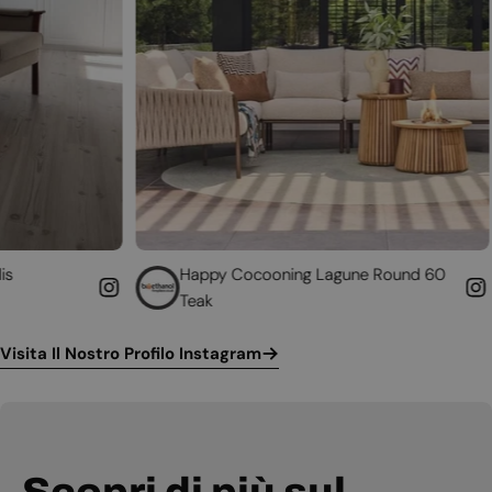
Happy Cocooning Lagune Round 60
Converti i
Teak
funzionant
Visita Il Nostro Profilo Instagram