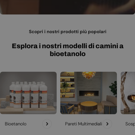
Scopri i nostri prodotti più popolari
Esplora i nostri modelli di camini a
bioetanolo
Bioetanolo
Pareti Multimediali
Sosp