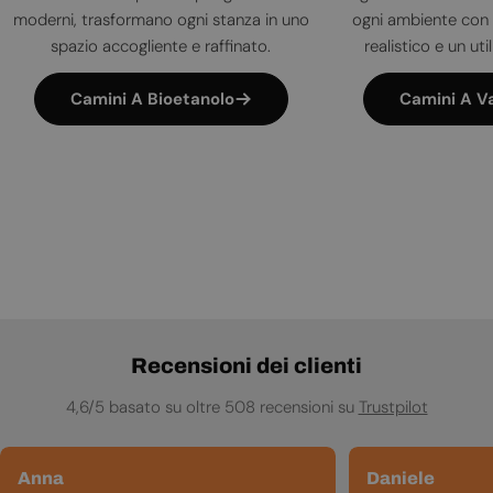
moderni, trasformano ogni stanza in uno
ogni ambiente con 
spazio accogliente e raffinato.
realistico e un uti
Camini A Bioetanolo
Camini A V
Recensioni dei clienti
4,6/5 basato su oltre 508 recensioni su
Trustpilot
Anna
Daniele