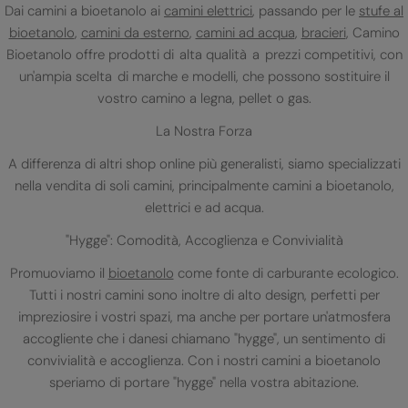
Dai camini a bioetanolo ai
camini elettrici
, passando per le
stufe al
bioetanolo
,
camini da esterno
,
camini ad acqua
,
bracieri
, Camino
Bioetanolo offre prodotti di alta qualità a prezzi competitivi, con
un'ampia scelta di marche e modelli, che possono sostituire il
vostro camino a legna, pellet o gas.
La Nostra Forza
A differenza di altri shop online più generalisti, siamo specializzati
nella vendita di soli camini, principalmente camini a bioetanolo,
elettrici e ad acqua.
"Hygge": Comodità, Accoglienza e Convivialità
Promuoviamo il
bioetanolo
come fonte di carburante ecologico.
Tutti i nostri camini sono inoltre di alto design, perfetti per
impreziosire i vostri spazi, ma anche per portare un'atmosfera
accogliente che i danesi chiamano "hygge", un sentimento di
convivialità e accoglienza. Con i nostri camini a bioetanolo
speriamo di portare "hygge" nella vostra abitazione.