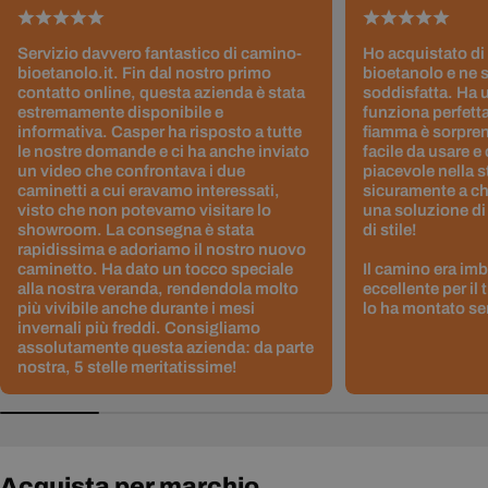
Servizio davvero fantastico di camino-
Ho acquistato di
bioetanolo.it. Fin dal nostro primo
bioetanolo e ne 
contatto online, questa azienda è stata
soddisfatta. Ha 
estremamente disponibile e
funziona perfetta
informativa. Casper ha risposto a tutte
fiamma è sorpre
le nostre domande e ci ha anche inviato
facile da usare e
un video che confrontava i due
piacevole nella s
caminetti a cui eravamo interessati,
sicuramente a ch
visto che non potevamo visitare lo
una soluzione di
showroom. La consegna è stata
di stile!
rapidissima e adoriamo il nostro nuovo
caminetto. Ha dato un tocco speciale
Il camino era im
alla nostra veranda, rendendola molto
eccellente per il
più vivibile anche durante i mesi
lo ha montato sen
invernali più freddi. Consigliamo
assolutamente questa azienda: da parte
nostra, 5 stelle meritatissime!
Acquista per marchio