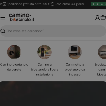
Vai
Spedizione gratuita oltre 199 €
Reso entro 30 giorni
al
contenuto
Ca
Ricerca
Camino bioetanolo
Camino a
Caminetto a
Bruciat
da parete
bioetanolo a libera
bioetanolo da
cami
installazione
incasso
bioet