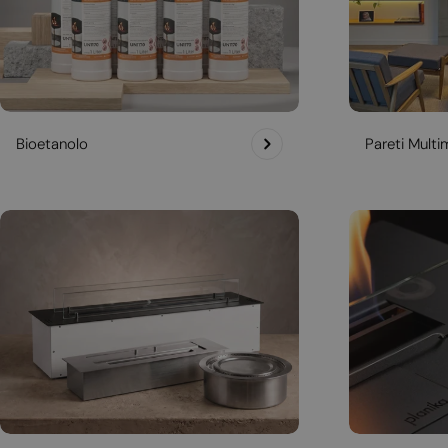
Bioetanolo
Pareti Multim