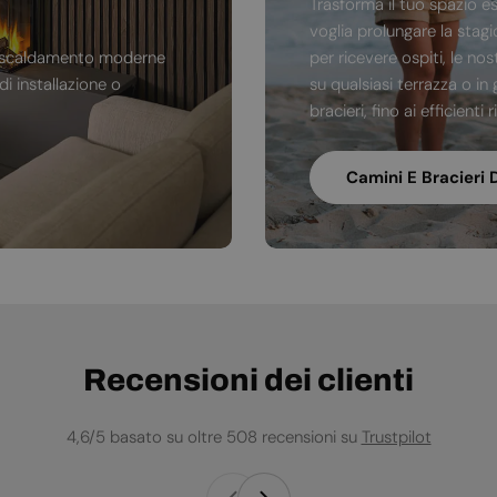
Trasforma il tuo spazio e
voglia prolungare la stag
di riscaldamento moderne
per ricevere ospiti, le no
i installazione o
su qualsiasi terrazza o in 
bracieri, fino ai efficienti
Camini E Bracieri 
Recensioni dei clienti
4,6/5 basato su oltre 508 recensioni su
Trustpilot