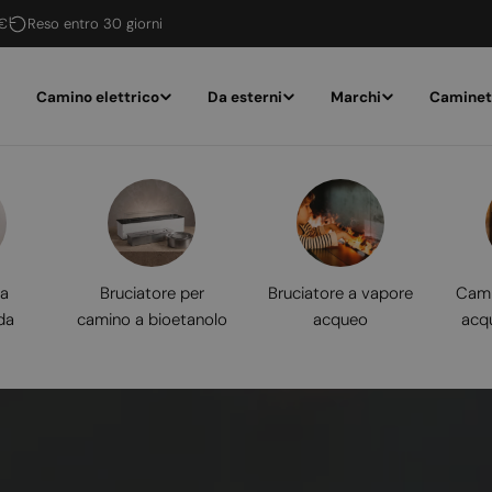
 €
Reso entro 30 giorni
Camino elettrico
Da esterni
Marchi
Caminet
 a
Bruciatore per
Bruciatore a vapore
Cami
da
camino a bioetanolo
acqueo
acq