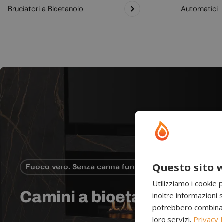
Bruciatori a Bioetanolo
Automatici
Questo sito w
Fuoco vero. Senza canna fumaria.
Utilizziamo i cookie 
Camini a bioetanolo
inoltre informazioni s
potrebbero combinarle
loro servizi.
Privacy 