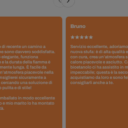
Bruno
 di recente un camino a
Servizio eccellente, adoriamo
ne sono davvero soddisfatta.
nuova stufa: è di alta qualità e
 elegante, funziona
con cura, crea un’atmosfera 
 e la durata della fiamma è
calore piacevole e asciutto. 
ente lunga. È facile da
bioetanolo ci ha assistito in
un’atmosfera piacevole nella
impeccabile; questa è la seco
nsiglierei sicuramente a
acquistiamo da loro e sono fel
 cercando una soluzione di
consigliarli anche a te.
pulita e di stile!
 imballato in modo eccellente
to e mio marito lo ha montato
tà.