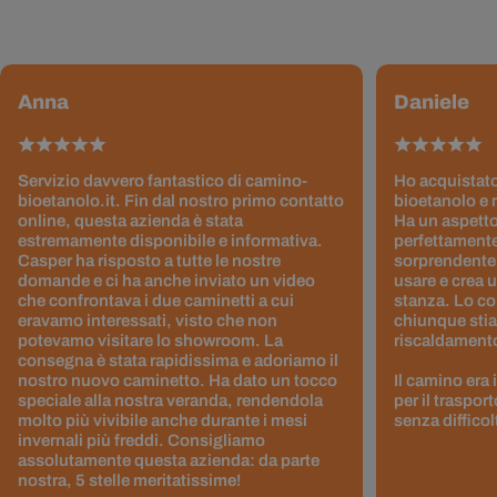
Anna
Daniele
Servizio davvero fantastico di camino-
Ho acquistato
bioetanolo.it. Fin dal nostro primo contatto
bioetanolo e 
online, questa azienda è stata
Ha un aspetto
estremamente disponibile e informativa.
perfettamente
Casper ha risposto a tutte le nostre
sorprendentem
domande e ci ha anche inviato un video
usare e crea 
che confrontava i due caminetti a cui
stanza. Lo co
eravamo interessati, visto che non
chiunque stia
potevamo visitare lo showroom. La
riscaldamento 
consegna è stata rapidissima e adoriamo il
nostro nuovo caminetto. Ha dato un tocco
Il camino era
speciale alla nostra veranda, rendendola
per il traspor
molto più vivibile anche durante i mesi
senza difficol
invernali più freddi. Consigliamo
assolutamente questa azienda: da parte
nostra, 5 stelle meritatissime!