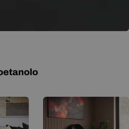
ioetanolo