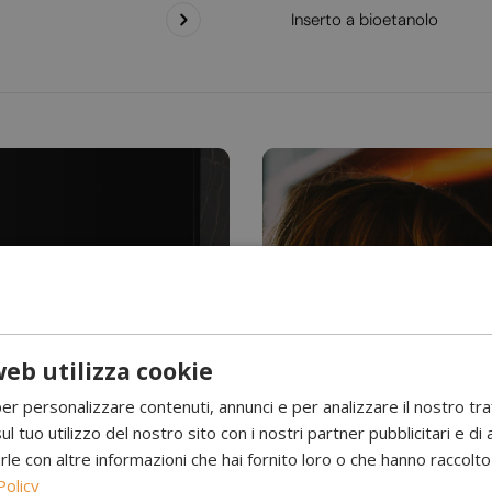
Inserto a bioetanolo
eb utilizza cookie
Hai mai visto l’acqu
per personalizzare contenuti, annunci e per analizzare il nostro tr
Camini a 
ul tuo utilizzo del nostro sito con i nostri partner pubblicitari e di 
 con altre informazioni che hai fornito loro o che hanno raccolto d
Policy