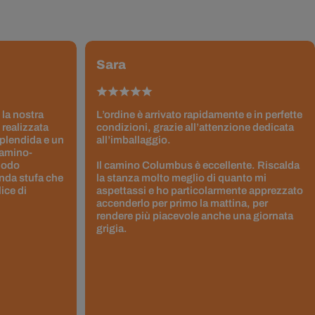
Sara
 la nostra
L’ordine è arrivato rapidamente e in perfette
 realizzata
condizioni, grazie all’attenzione dedicata
splendida e un
all’imballaggio.
Camino-
 modo
Il camino Columbus è eccellente. Riscalda
nda stufa che
la stanza molto meglio di quanto mi
ice di
aspettassi e ho particolarmente apprezzato
accenderlo per primo la mattina, per
rendere più piacevole anche una giornata
grigia.