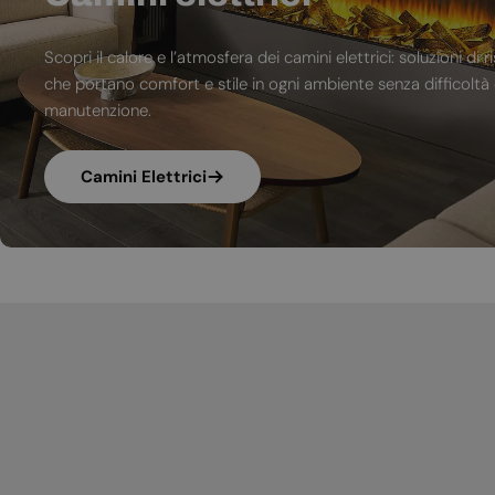
Scopri il calore e l’atmosfera dei camini elettrici: soluzioni 
che portano comfort e stile in ogni ambiente senza difficoltà d
manutenzione.
Camini Elettrici