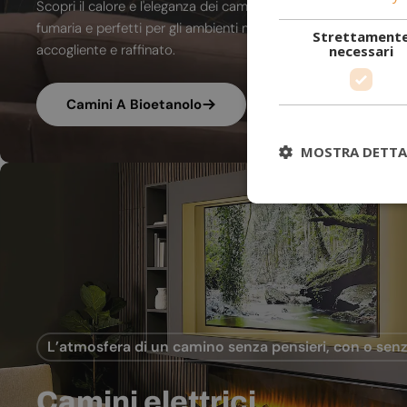
Scopri il calore e l'eleganza dei camini a bioetanolo. A combu
fumaria e perfetti per gli ambienti moderni, trasformano ogni
Strettament
accogliente e raffinato.
necessari
Camini A Bioetanolo
MOSTRA DETTA
L’atmosfera di un camino senza pensieri, con o senz
Camini elettrici