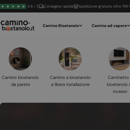
Vai
4.6 / 5
Consegna rapida
Spedizione gratuita oltre 199
al
contenuto
Camino Bioetanolo
Camino ad vapore
Camino bioetanolo
Camino a bioetanolo
Caminetto
da parete
a libera installazione
bioetanolo 
incasso