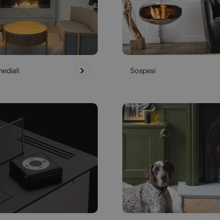
ediali
Sospesi