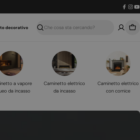
Facebo
Inst
Y
to decorativo
Ricerca
Car
netto a vapore
Caminetto elettrico
Caminetto elettrico
ueo da incasso
da incasso
con cornice