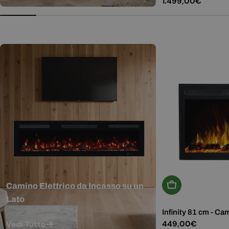
Prezzo
1.499,00€
normale
Aggiungi Al Carr
Camino Elettrico da Incasso su un
Lato
Infinity 81 cm - Ca
Prezzo
449,00€
Vedi Tutto