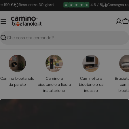
Vai
9 €
Reso entro 30 giorni
4.6 / 5
Consegna rapida
al
contenuto
Ca
Ricerca
Camino bioetanolo
Camino a
Caminetto a
Bruciat
da parete
bioetanolo a libera
bioetanolo da
cami
installazione
incasso
bioet