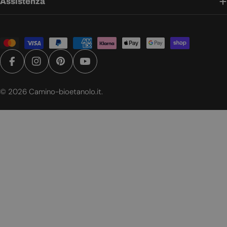
Assistenza
personalizzat
Scopri nella nostra sezione dedicata le
categorie più popolari
di camini a bioetanolo.
Metodi
di
Una Stufa Senza Canna
pagamento
Facebook
Instagram
Pinterest
YouTube
Fumaria: la Stufa a Bioetanolo
© 2026
Camino-bioetanolo.it
.
Una
stufa a bioetanolo
è una valida alternativa alle stufe a
pallet o le stufe a legna tradizionali poiché non produce
cenere, fumi o altri residui della combustione. Una stufa a
bioetanolo non richiede inoltre una canna fumaria, potendo
essere facilmente spostata da una stanza ad un'altra.
Qui da Camino-bioetanolo.it trovi stufette a bioetanolo di
tutte le forme, i colori e le dimensioni. Uno dei brand più
amati per questo tipo di camini a bioetanolo è sicuramente
ScandiFlames
oppure
Planika
. Questi brand producono stufa
a bioetanolo ecologiche, sicure e moderne per la tua