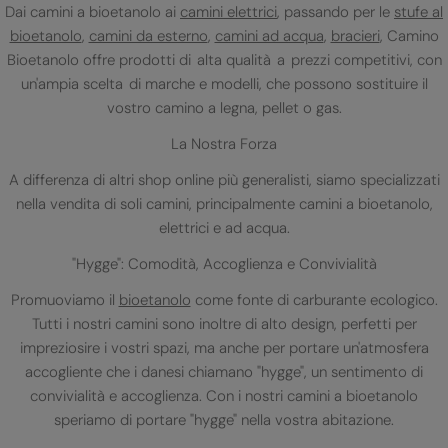
Dai camini a bioetanolo ai
camini elettrici
, passando per le
stufe al
bioetanolo
,
camini da esterno
,
camini ad acqua
,
bracieri
, Camino
Bioetanolo offre prodotti di alta qualità a prezzi competitivi, con
un'ampia scelta di marche e modelli, che possono sostituire il
vostro camino a legna, pellet o gas.
La Nostra Forza
A differenza di altri shop online più generalisti, siamo specializzati
nella vendita di soli camini, principalmente camini a bioetanolo,
elettrici e ad acqua.
"Hygge": Comodità, Accoglienza e Convivialità
Promuoviamo il
bioetanolo
come fonte di carburante ecologico.
Tutti i nostri camini sono inoltre di alto design, perfetti per
impreziosire i vostri spazi, ma anche per portare un'atmosfera
accogliente che i danesi chiamano "hygge", un sentimento di
convivialità e accoglienza. Con i nostri camini a bioetanolo
speriamo di portare "hygge" nella vostra abitazione.