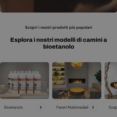
Scopri i nostri prodotti più popolari
Esplora i nostri modelli di camini a
bioetanolo
Bioetanolo
Pareti Multimediali
Sosp