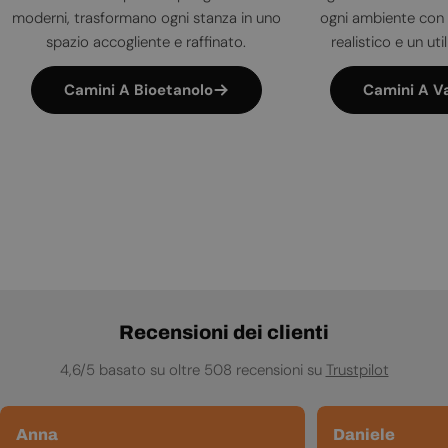
moderni, trasformano ogni stanza in uno
ogni ambiente con 
spazio accogliente e raffinato.
realistico e un uti
Camini A Bioetanolo
Camini A V
Recensioni dei clienti
4,6/5 basato su oltre 508 recensioni su
Trustpilot
Anna
Daniele