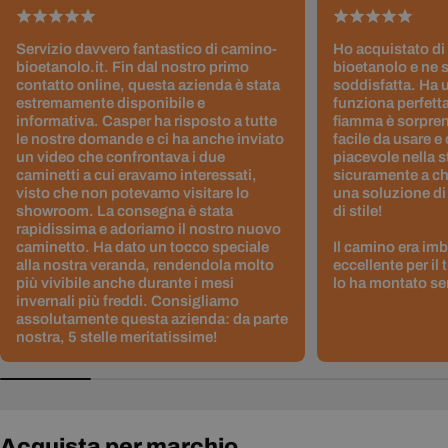
Servizio davvero fantastico di camino-
Ho acquistato di
bioetanolo.it. Fin dal nostro primo
bioetanolo e ne 
contatto online, questa azienda è stata
soddisfatta. Ha 
estremamente disponibile e
funziona perfetta
informativa. Casper ha risposto a tutte
fiamma è sorpre
le nostre domande e ci ha anche inviato
facile da usare e
un video che confrontava i due
piacevole nella s
caminetti a cui eravamo interessati,
sicuramente a ch
visto che non potevamo visitare lo
una soluzione di
showroom. La consegna è stata
di stile!
rapidissima e adoriamo il nostro nuovo
caminetto. Ha dato un tocco speciale
Il camino era im
alla nostra veranda, rendendola molto
eccellente per il
più vivibile anche durante i mesi
lo ha montato sen
invernali più freddi. Consigliamo
assolutamente questa azienda: da parte
nostra, 5 stelle meritatissime!
Acquista per marchio