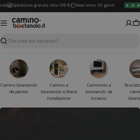
Vai
Spedizione gratuita oltre 199 €
Reso entro 30 giorni
al
contenuto
Ca
Ricerca
Camino bioetanolo
Camino a
Caminetto a
Bruciat
da parete
bioetanolo a libera
bioetanolo da
cami
installazione
incasso
bioet