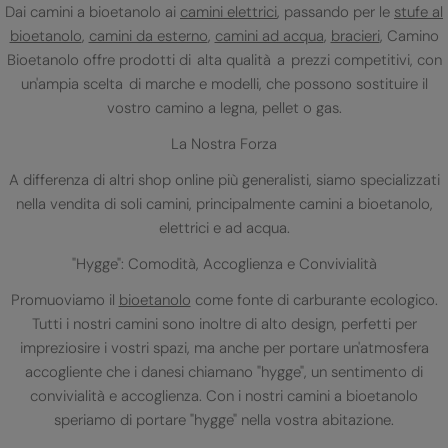
Dai camini a bioetanolo ai
camini elettrici
, passando per le
stufe al
bioetanolo
,
camini da esterno
,
camini ad acqua
,
bracieri
, Camino
Bioetanolo offre prodotti di alta qualità a prezzi competitivi, con
un'ampia scelta di marche e modelli, che possono sostituire il
vostro camino a legna, pellet o gas.
La Nostra Forza
A differenza di altri shop online più generalisti, siamo specializzati
nella vendita di soli camini, principalmente camini a bioetanolo,
elettrici e ad acqua.
"Hygge": Comodità, Accoglienza e Convivialità
Promuoviamo il
bioetanolo
come fonte di carburante ecologico.
Tutti i nostri camini sono inoltre di alto design, perfetti per
impreziosire i vostri spazi, ma anche per portare un'atmosfera
accogliente che i danesi chiamano "hygge", un sentimento di
convivialità e accoglienza. Con i nostri camini a bioetanolo
speriamo di portare "hygge" nella vostra abitazione.