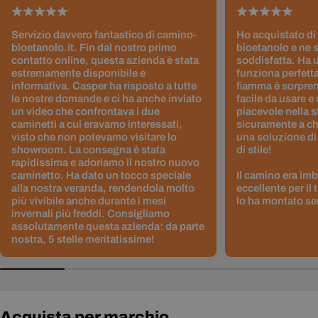
Servizio davvero fantastico di camino-
Ho acquistato di
bioetanolo.it. Fin dal nostro primo
bioetanolo e ne 
contatto online, questa azienda è stata
soddisfatta. Ha 
estremamente disponibile e
funziona perfetta
informativa. Casper ha risposto a tutte
fiamma è sorpre
le nostre domande e ci ha anche inviato
facile da usare e
un video che confrontava i due
piacevole nella s
caminetti a cui eravamo interessati,
sicuramente a ch
visto che non potevamo visitare lo
una soluzione di
showroom. La consegna è stata
di stile!
rapidissima e adoriamo il nostro nuovo
caminetto. Ha dato un tocco speciale
Il camino era im
alla nostra veranda, rendendola molto
eccellente per il
più vivibile anche durante i mesi
lo ha montato sen
invernali più freddi. Consigliamo
assolutamente questa azienda: da parte
nostra, 5 stelle meritatissime!
Acquista per marchio