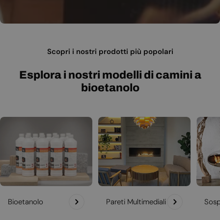
Scopri i nostri prodotti più popolari
Esplora i nostri modelli di camini a
bioetanolo
Bioetanolo
Pareti Multimediali
Sosp