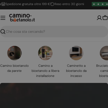
Vai
pedizione gratuita oltre 199 €
Reso entro 30 giorni
al
contenuto
Ca
Ricerca
Camino bioetanolo
Camino a
Caminetto a
Bruciat
da parete
bioetanolo a libera
bioetanolo da
cami
installazione
incasso
bioet