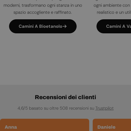
moderni, trasformano ogni stanza in uno
ogni ambiente con 
spazio accogliente e raffinato.
realistico e un uti
Camini A Bioetanolo
Camini A V
Recensioni dei clienti
4,6/5 basato su oltre 508 recensioni su
Trustpilot
Anna
Daniele