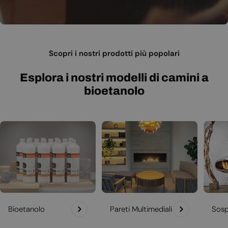
Scopri i nostri prodotti più popolari
Esplora i nostri modelli di camini a
bioetanolo
Bioetanolo
Pareti Multimediali
Sosp