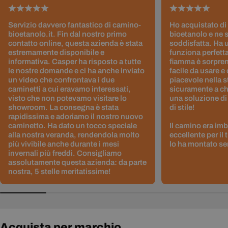
Servizio davvero fantastico di camino-
Ho acquistato di
bioetanolo.it. Fin dal nostro primo
bioetanolo e ne 
contatto online, questa azienda è stata
soddisfatta. Ha 
estremamente disponibile e
funziona perfetta
informativa. Casper ha risposto a tutte
fiamma è sorpre
le nostre domande e ci ha anche inviato
facile da usare e
un video che confrontava i due
piacevole nella s
caminetti a cui eravamo interessati,
sicuramente a ch
visto che non potevamo visitare lo
una soluzione di
showroom. La consegna è stata
di stile!
rapidissima e adoriamo il nostro nuovo
caminetto. Ha dato un tocco speciale
Il camino era im
alla nostra veranda, rendendola molto
eccellente per il
più vivibile anche durante i mesi
lo ha montato sen
invernali più freddi. Consigliamo
assolutamente questa azienda: da parte
nostra, 5 stelle meritatissime!
Acquista per marchio