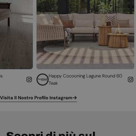
Happy Cocooning Lagune Round 60
Converti i
Teak
funzionant
Visita Il Nostro Profilo Instagram