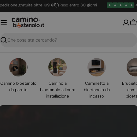
Vai
ione gratuita oltre 199 €
Reso entro 30 giorni
4.6 / 
al
contenuto
Ca
Ricerca
Camino bioetanolo
Camino a
Caminetto a
Bruciat
da parete
bioetanolo a libera
bioetanolo da
cami
installazione
incasso
bioet