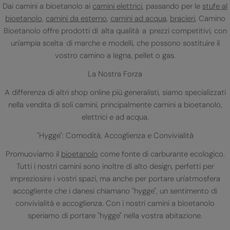
Dai camini a bioetanolo ai
camini elettrici
, passando per le
stufe al
bioetanolo
,
camini da esterno
,
camini ad acqua
,
bracieri
, Camino
Bioetanolo offre prodotti di alta qualità a prezzi competitivi, con
un'ampia scelta di marche e modelli, che possono sostituire il
vostro camino a legna, pellet o gas.
La Nostra Forza
A differenza di altri shop online più generalisti, siamo specializzati
nella vendita di soli camini, principalmente camini a bioetanolo,
elettrici e ad acqua.
"Hygge": Comodità, Accoglienza e Convivialità
Promuoviamo il
bioetanolo
come fonte di carburante ecologico.
Tutti i nostri camini sono inoltre di alto design, perfetti per
impreziosire i vostri spazi, ma anche per portare un'atmosfera
accogliente che i danesi chiamano "hygge", un sentimento di
convivialità e accoglienza. Con i nostri camini a bioetanolo
speriamo di portare "hygge" nella vostra abitazione.