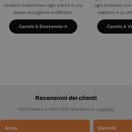
moderni, trasformano ogni stanza in uno
ogni ambiente con 
spazio accogliente e raffinato.
realistico e un uti
Camini A Bioetanolo
Camini A V
Recensioni dei clienti
4,6/5 basato su oltre 508 recensioni su
Trustpilot
Anna
Daniele