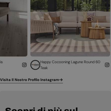
Happy Cocooning Lagune Round 60
Converti i
Teak
funzionan
Visita Il Nostro Profilo Instagram