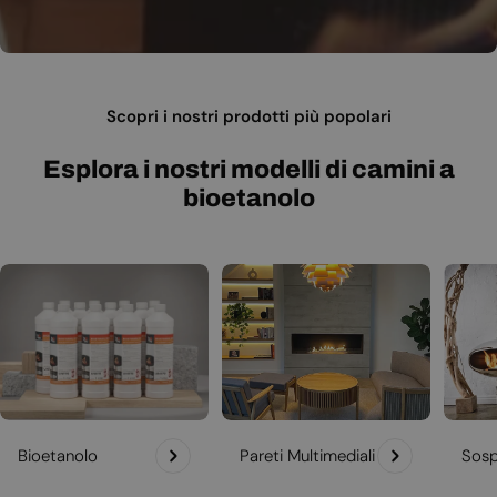
Scopri i nostri prodotti più popolari
Esplora i nostri modelli di camini a
bioetanolo
Bioetanolo
Pareti Multimediali
Sosp