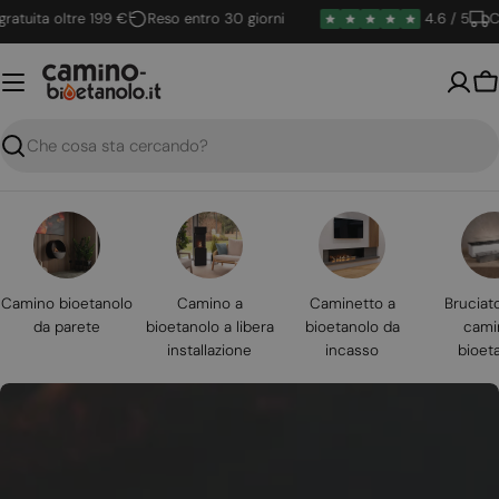
Vai
ita oltre 199 €
Reso entro 30 giorni
4.6 / 5
Conse
al
contenuto
Ca
Ricerca
Camino bioetanolo
Camino a
Caminetto a
Bruciat
da parete
bioetanolo a libera
bioetanolo da
cami
installazione
incasso
bioet