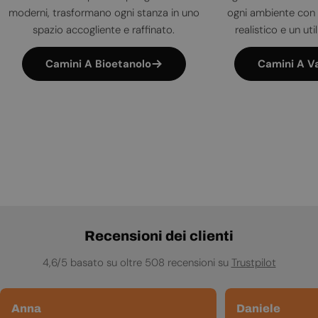
moderni, trasformano ogni stanza in uno
ogni ambiente con 
spazio accogliente e raffinato.
realistico e un uti
Camini A Bioetanolo
Camini A V
Recensioni dei clienti
4,6/5 basato su oltre 508 recensioni su
Trustpilot
Anna
Daniele