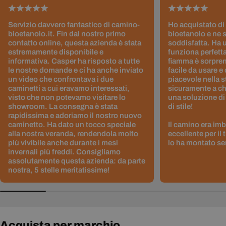
Servizio davvero fantastico di camino-
Ho acquistato di
bioetanolo.it. Fin dal nostro primo
bioetanolo e ne 
contatto online, questa azienda è stata
soddisfatta. Ha 
estremamente disponibile e
funziona perfetta
informativa. Casper ha risposto a tutte
fiamma è sorpre
le nostre domande e ci ha anche inviato
facile da usare e
un video che confrontava i due
piacevole nella s
caminetti a cui eravamo interessati,
sicuramente a ch
visto che non potevamo visitare lo
una soluzione di
showroom. La consegna è stata
di stile!
rapidissima e adoriamo il nostro nuovo
caminetto. Ha dato un tocco speciale
Il camino era im
alla nostra veranda, rendendola molto
eccellente per il
più vivibile anche durante i mesi
lo ha montato sen
invernali più freddi. Consigliamo
assolutamente questa azienda: da parte
nostra, 5 stelle meritatissime!
Acquista per marchio