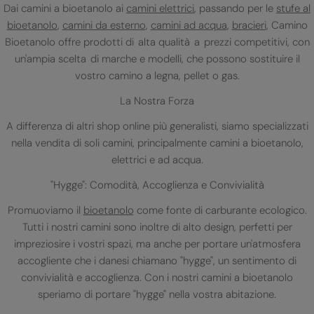
Dai camini a bioetanolo ai
camini elettrici
, passando per le
stufe al
bioetanolo
,
camini da esterno
,
camini ad acqua
,
bracieri
, Camino
Bioetanolo offre prodotti di alta qualità a prezzi competitivi, con
un'ampia scelta di marche e modelli, che possono sostituire il
vostro camino a legna, pellet o gas.
La Nostra Forza
A differenza di altri shop online più generalisti, siamo specializzati
nella vendita di soli camini, principalmente camini a bioetanolo,
elettrici e ad acqua.
"Hygge": Comodità, Accoglienza e Convivialità
Promuoviamo il
bioetanolo
come fonte di carburante ecologico.
Tutti i nostri camini sono inoltre di alto design, perfetti per
impreziosire i vostri spazi, ma anche per portare un'atmosfera
accogliente che i danesi chiamano "hygge", un sentimento di
convivialità e accoglienza. Con i nostri camini a bioetanolo
speriamo di portare "hygge" nella vostra abitazione.