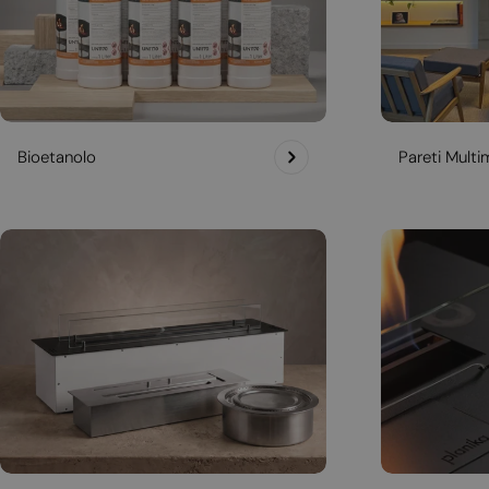
Bioetanolo
Pareti Multim