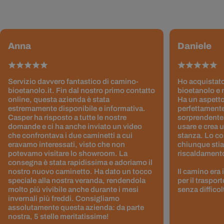
Anna
Daniele
Servizio davvero fantastico di camino-
Ho acquistato
bioetanolo.it. Fin dal nostro primo contatto
bioetanolo e 
online, questa azienda è stata
Ha un aspetto
estremamente disponibile e informativa.
perfettamente
Casper ha risposto a tutte le nostre
sorprendentem
domande e ci ha anche inviato un video
usare e crea 
che confrontava i due caminetti a cui
stanza. Lo co
eravamo interessati, visto che non
chiunque stia
potevamo visitare lo showroom. La
riscaldamento 
consegna è stata rapidissima e adoriamo il
nostro nuovo caminetto. Ha dato un tocco
Il camino era
speciale alla nostra veranda, rendendola
per il traspor
molto più vivibile anche durante i mesi
senza difficol
invernali più freddi. Consigliamo
assolutamente questa azienda: da parte
nostra, 5 stelle meritatissime!