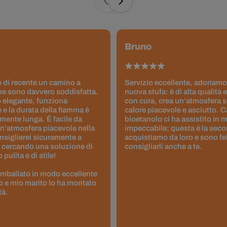
Bruno
 di recente un camino a
Servizio eccellente, adoriamo
ne sono davvero soddisfatta.
nuova stufa: è di alta qualità e
 elegante, funziona
con cura, crea un’atmosfera 
 e la durata della fiamma è
calore piacevole e asciutto. 
ente lunga. È facile da
bioetanolo ci ha assistito in
un’atmosfera piacevole nella
impeccabile; questa è la seco
nsiglierei sicuramente a
acquistiamo da loro e sono fel
 cercando una soluzione di
consigliarli anche a te.
pulita e di stile!
 imballato in modo eccellente
to e mio marito lo ha montato
tà.