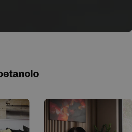
ioetanolo