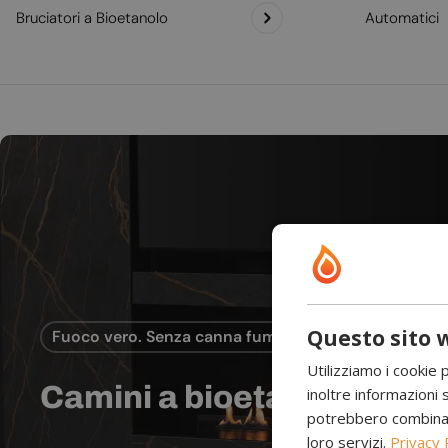
Bruciatori a Bioetanolo
Automatici
Questo sito w
Fuoco vero. Senza canna fumaria.
Utilizziamo i cookie 
Camini a bioetanolo
inoltre informazioni s
potrebbero combinarle
loro servizi.
Privacy 