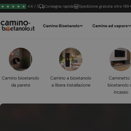
Vai
4.6 / 5
Consegna rapida
Spedizione gratuita oltre 199
al
contenuto
Camino Bioetanolo
Camino ad vapore
Camino bioetanolo
Camino a bioetanolo
Caminetto
da parete
a libera installazione
bioetanolo 
incasso