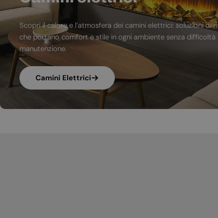
Scopri il calore e l’atmosfera dei camini elettrici: soluzioni 
che portano comfort e stile in ogni ambiente senza difficoltà d
manutenzione.
Camini Elettrici