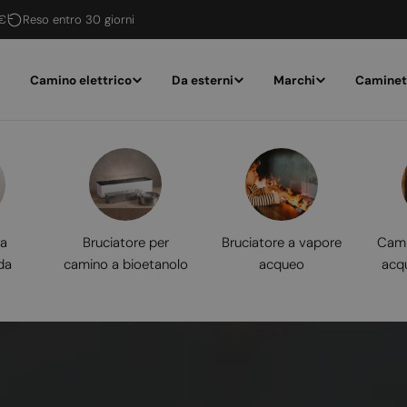
 €
Reso entro 30 giorni
Camino elettrico
Da esterni
Marchi
Caminet
 a
Bruciatore per
Bruciatore a vapore
Cami
da
camino a bioetanolo
acqueo
acq