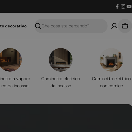
Facebo
Inst
Y
to decorativo
Ricerca
Car
netto a vapore
Caminetto elettrico
Caminetto elettrico
ueo da incasso
da incasso
con cornice