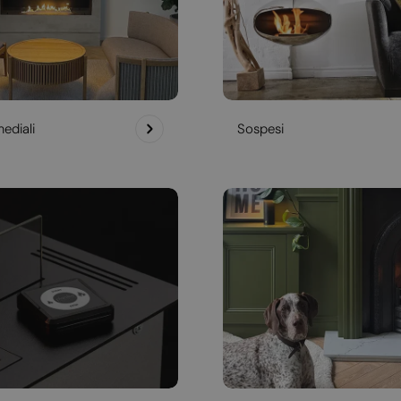
ediali
Sospesi