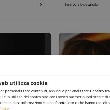
Inserto a bioetanolo
eb utilizza cookie
Hai mai visto l’acqu
per personalizzare contenuti, annunci e per analizzare il nostro tr
Camini a 
ul tuo utilizzo del nostro sito con i nostri partner pubblicitari e di 
 con altre informazioni che hai fornito loro o che hanno raccolto d
Policy