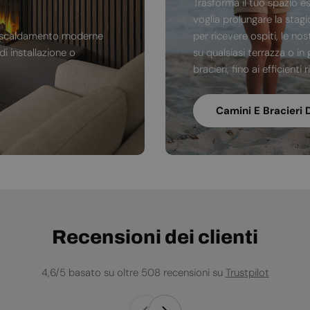
Trasforma il tuo spazio e
voglia prolungare la stag
di riscaldamento moderne
per ricevere ospiti, le no
i installazione o
su qualsiasi terrazza o in 
bracieri, fino ai efficienti
Camini E Bracieri 
Recensioni dei clienti
4,6/5 basato su oltre 508 recensioni su
Trustpilot