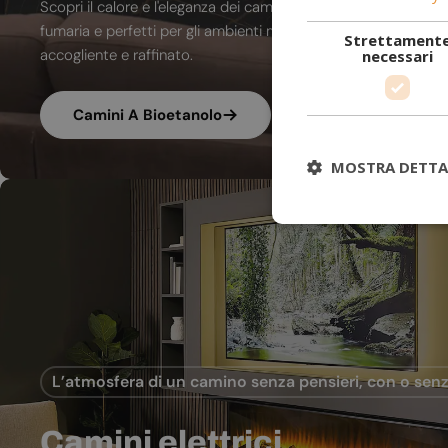
Scopri il calore e l'eleganza dei camini a bioetanolo. A combu
fumaria e perfetti per gli ambienti moderni, trasformano ogni
Strettament
accogliente e raffinato.
necessari
Camini A Bioetanolo
MOSTRA DETTA
L’atmosfera di un camino senza pensieri, con o senz
Camini elettrici