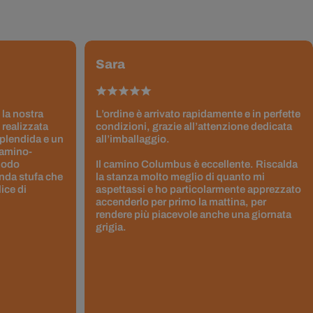
Sara
 la nostra
L’ordine è arrivato rapidamente e in perfette
 realizzata
condizioni, grazie all’attenzione dedicata
splendida e un
all’imballaggio.
Camino-
 modo
Il camino Columbus è eccellente. Riscalda
nda stufa che
la stanza molto meglio di quanto mi
ice di
aspettassi e ho particolarmente apprezzato
accenderlo per primo la mattina, per
rendere più piacevole anche una giornata
grigia.