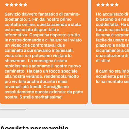
Servizio davvero fantastico di camino-
Ho acquistato di
bioetanolo.it. Fin dal nostro primo
bioetanolo e ne 
contatto online, questa azienda è stata
soddisfatta. Ha 
estremamente disponibile e
funziona perfetta
informativa. Casper ha risposto a tutte
fiamma è sorpre
le nostre domande e ci ha anche inviato
facile da usare e
un video che confrontava i due
piacevole nella s
caminetti a cui eravamo interessati,
sicuramente a ch
visto che non potevamo visitare lo
una soluzione di
showroom. La consegna è stata
di stile!
rapidissima e adoriamo il nostro nuovo
caminetto. Ha dato un tocco speciale
Il camino era im
alla nostra veranda, rendendola molto
eccellente per il
più vivibile anche durante i mesi
lo ha montato sen
invernali più freddi. Consigliamo
assolutamente questa azienda: da parte
nostra, 5 stelle meritatissime!
Acquista per marchio