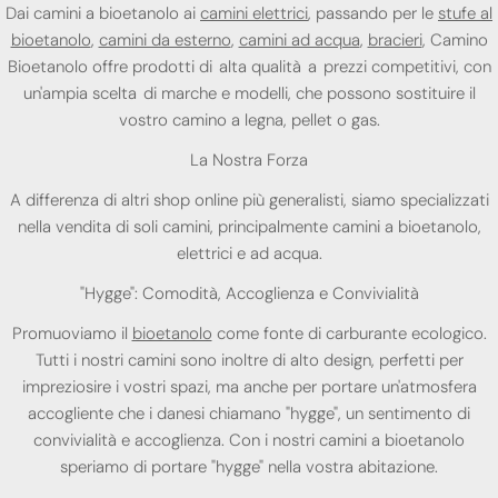
Dai camini a bioetanolo ai
camini elettrici
, passando per le
stufe al
bioetanolo
,
camini da esterno
,
camini ad acqua
,
bracieri
, Camino
Bioetanolo offre prodotti di alta qualità a prezzi competitivi, con
un'ampia scelta di marche e modelli, che possono sostituire il
vostro camino a legna, pellet o gas.
La Nostra Forza
A differenza di altri shop online più generalisti, siamo specializzati
nella vendita di soli camini, principalmente camini a bioetanolo,
elettrici e ad acqua.
"Hygge": Comodità, Accoglienza e Convivialità
Promuoviamo il
bioetanolo
come fonte di carburante ecologico.
Tutti i nostri camini sono inoltre di alto design, perfetti per
impreziosire i vostri spazi, ma anche per portare un'atmosfera
accogliente che i danesi chiamano "hygge", un sentimento di
convivialità e accoglienza. Con i nostri camini a bioetanolo
speriamo di portare "hygge" nella vostra abitazione.