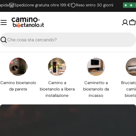
Vai
Spedizione gratuita oltre 199 €
Reso entro 30 giorni
al
contenuto
Ca
Ricerca
Camino bioetanolo
Camino a
Caminetto a
Bruciat
da parete
bioetanolo a libera
bioetanolo da
cami
installazione
incasso
bioet