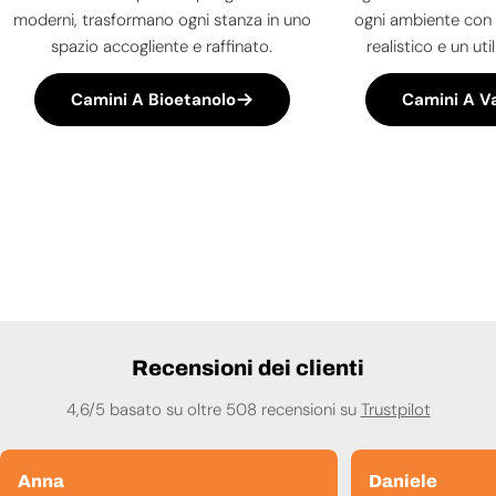
moderni, trasformano ogni stanza in uno
ogni ambiente con 
spazio accogliente e raffinato.
realistico e un uti
Camini A Bioetanolo
Camini A V
Recensioni dei clienti
4,6/5 basato su oltre 508 recensioni su
Trustpilot
Anna
Daniele