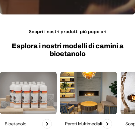
Scopri i nostri prodotti più popolari
Esplora i nostri modelli di camini a
bioetanolo
Bioetanolo
Pareti Multimediali
Sosp