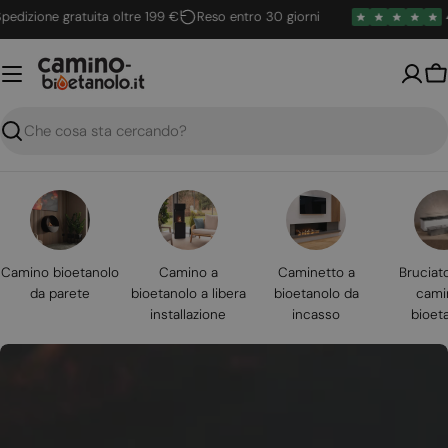
Vai
ione gratuita oltre 199 €
Reso entro 30 giorni
4.6 / 
al
contenuto
Ca
Ricerca
Camino bioetanolo
Camino a
Caminetto a
Bruciat
da parete
bioetanolo a libera
bioetanolo da
cami
installazione
incasso
bioet