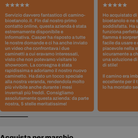
Servizio davvero fantastico di camino-
Ho acquistato di
bioetanolo.it. Fin dal nostro primo
bioetanolo e ne 
contatto online, questa azienda è stata
soddisfatta. Ha 
estremamente disponibile e
funziona perfetta
informativa. Casper ha risposto a tutte
fiamma è sorpre
le nostre domande e ci ha anche inviato
facile da usare e
un video che confrontava i due
piacevole nella s
caminetti a cui eravamo interessati,
sicuramente a ch
visto che non potevamo visitare lo
una soluzione di
showroom. La consegna è stata
di stile!
rapidissima e adoriamo il nostro nuovo
caminetto. Ha dato un tocco speciale
Il camino era im
alla nostra veranda, rendendola molto
eccellente per il
più vivibile anche durante i mesi
lo ha montato sen
invernali più freddi. Consigliamo
assolutamente questa azienda: da parte
nostra, 5 stelle meritatissime!
Acquista per marchio