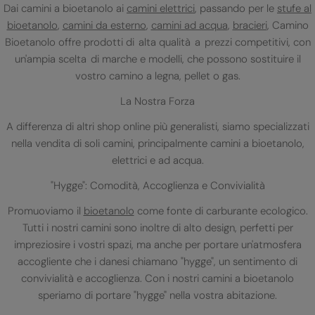
Dai camini a bioetanolo ai
camini elettrici
, passando per le
stufe al
bioetanolo
,
camini da esterno
,
camini ad acqua
,
bracieri
, Camino
Bioetanolo offre prodotti di alta qualità a prezzi competitivi, con
un'ampia scelta di marche e modelli, che possono sostituire il
vostro camino a legna, pellet o gas.
La Nostra Forza
A differenza di altri shop online più generalisti, siamo specializzati
nella vendita di soli camini, principalmente camini a bioetanolo,
elettrici e ad acqua.
"Hygge": Comodità, Accoglienza e Convivialità
Promuoviamo il
bioetanolo
come fonte di carburante ecologico.
Tutti i nostri camini sono inoltre di alto design, perfetti per
impreziosire i vostri spazi, ma anche per portare un'atmosfera
accogliente che i danesi chiamano "hygge", un sentimento di
convivialità e accoglienza. Con i nostri camini a bioetanolo
speriamo di portare "hygge" nella vostra abitazione.