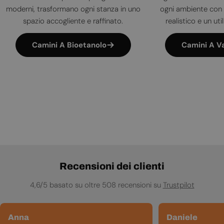
moderni, trasformano ogni stanza in uno
ogni ambiente con 
spazio accogliente e raffinato.
realistico e un uti
Camini A Bioetanolo
Camini A V
Recensioni dei clienti
4,6/5 basato su oltre 508 recensioni su
Trustpilot
Anna
Daniele