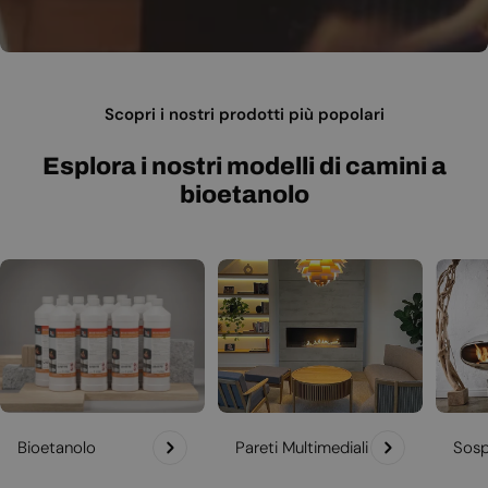
Scopri i nostri prodotti più popolari
Esplora i nostri modelli di camini a
bioetanolo
Bioetanolo
Pareti Multimediali
Sosp