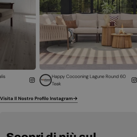
Happy Cocooning Lagune Round 60
Converti i
Teak
funzionant
Visita Il Nostro Profilo Instagram