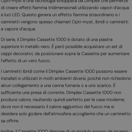
Opti-myst è una tecnologia sviluppata da Dimplex che permette
di creare effetti fiamma tridimensionali utilizzando vapori d’acqua
e luci LED. Questo genera un effetto fiamma straordinario e i
caminetti vengono spesso chiamati Opti-myst, ibridi o caminetti
a vapore d’acqua.
Di serie, il Dimplex Cassette 1000 è dotato di una piastra
superiore in metallo nero. È però possibile acquistare un set di
ceppi decorativi, da posizionare sopra la Cassette per aumentare
l’effetto di un vero fuoco.
I caminetti ibridi come il Dimplex Cassette 1000 possono essere
installati e utilizzati in molti ambienti diversi, poiché non richiedono
alcun collegamento a una canna fumaria o a uno scarico. È
sufficiente una presa di corrente. Dimplex Cassette 1000 non
produce calore, risultando quindi perfetto per le case moderne,
dove non è necessario il calore aggiuntivo del fuoco ma si
desidera solo godere dell’atmosfera accogliente che un caminetto
sa offrire.
Inoltre, il Cassette 1000 dispone di un modulo sonoro da incasso