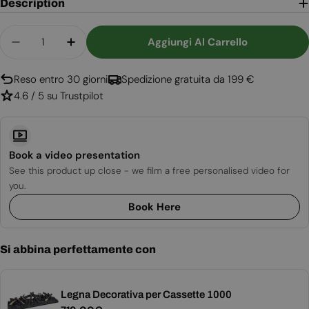
Description
Quantità
Aggiungi Al Carrello
Diminuisci La Quantità Per Optimyst Cassette 1
Aumenta La Quantità Per Optimyst Cas
Reso entro 30 giorni
Spedizione gratuita da 199 €
4.6 / 5 su Trustpilot
Book a video presentation
See this product up close - we film a free personalised video for
you.
Book Here
Si abbina perfettamente con
Legna Decorativa per Cassette 1000