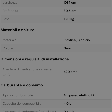
Larghezza
101,7 cm
Profondità
30,5 cm
Peso
16,0 kg
Materiali e finiture
Materiale
Plastica / Acciaio
Colore
Nero
Dimensioni e requisiti di installazione
Apertura di ventilazione richiesta
420 cm²
(cm²)
Carburante e consumo
Tipo di combustibile
Acqua ed elettricità
Capacità del combustibile
4,0 L
Consumo di carburante (litri all’ora)
0,4 L/h