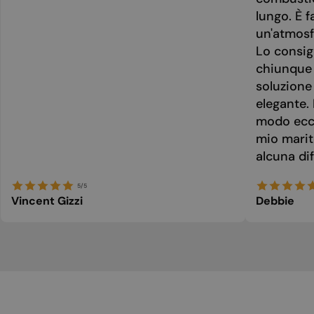
lungo. È f
un'atmosf
Lo consig
chiunque 
soluzione
elegante. 
modo ecce
mio marit
alcuna dif
5/5
Vincent Gizzi
Debbie