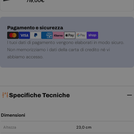
Prezzo
719,00€
normale
Metodi
Pagamento e sicurezza
di
pagamento
I tuoi dati di pagamento vengono elaborati in modo sicuro.
Non memorizziamo i dati della carta di credito né vi
abbiamo accesso.
Specifiche Tecniche
Dimensioni
Altezza
23,0 cm