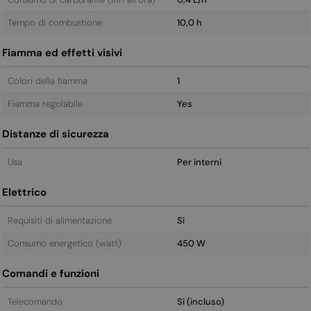
Tempo di combustione
10,0 h
Fiamma ed effetti visivi
Colori della fiamma
1
Fiamma regolabile
Yes
Distanze di sicurezza
Usa
Per interni
Elettrico
Requisiti di alimentazione
Sì
Consumo energetico (watt)
450 W
Comandi e funzioni
Telecomando
Sì (incluso)