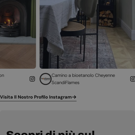
Camino a bioetanolo Cheyenne
Caminetto
ScandiFlames
Höfats
Visita Il Nostro Profilo Instagram