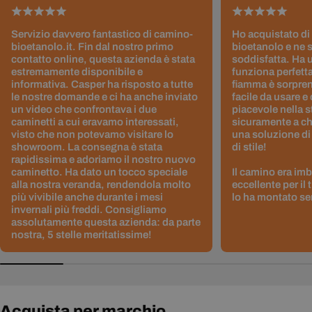
Servizio davvero fantastico di camino-
Ho acquistato di
bioetanolo.it. Fin dal nostro primo
bioetanolo e ne 
contatto online, questa azienda è stata
soddisfatta. Ha 
estremamente disponibile e
funziona perfetta
informativa. Casper ha risposto a tutte
fiamma è sorpre
le nostre domande e ci ha anche inviato
facile da usare e
un video che confrontava i due
piacevole nella s
caminetti a cui eravamo interessati,
sicuramente a ch
visto che non potevamo visitare lo
una soluzione di
showroom. La consegna è stata
di stile!
rapidissima e adoriamo il nostro nuovo
caminetto. Ha dato un tocco speciale
Il camino era im
alla nostra veranda, rendendola molto
eccellente per il
più vivibile anche durante i mesi
lo ha montato sen
invernali più freddi. Consigliamo
assolutamente questa azienda: da parte
nostra, 5 stelle meritatissime!
Acquista per marchio