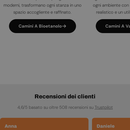
moderni, trasformano ogni stanza in uno
ogni ambiente con 
spazio accogliente e raffinato.
realistico e un uti
Camini A Bioetanolo
Camini A V
Recensioni dei clienti
4,6/5 basato su oltre 508 recensioni su
Trustpilot
Anna
Daniele