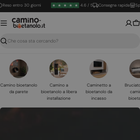
Vai
o entro 30 giorni
4.6 / 5
Consegna rapida
Spedizi
al
contenuto
Ca
Ricerca
Camino bioetanolo
Camino a
Caminetto a
Bruciat
da parete
bioetanolo a libera
bioetanolo da
cami
installazione
incasso
bioet