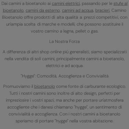
Dai camini a bioetanolo ai
camini elettrici
, passando per le
stufe al
bioetanolo
,
camini da esterno
,
camini ad acqua
,
bracieri
, Camino
Bioetanolo offre prodotti di alta qualità a prezzi competitivi, con
un'ampia scelta di marche e modelli, che possono sostituire il
vostro camino a legna, pellet o gas.
La Nostra Forza
A differenza di altri shop online più generalisti, siamo specializzati
nella vendita di soli camini, principalmente camini a bioetanolo,
elettrici e ad acqua.
"Hygge": Comodità, Accoglienza e Convivialità
Promuoviamo il
bioetanolo
come fonte di carburante ecologico.
Tutti i nostri camini sono inoltre di alto design, perfetti per
impreziosire i vostri spazi, ma anche per portare un'atmosfera
accogliente che i danesi chiamano "hygge", un sentimento di
convivialità e accoglienza. Con i nostri camini a bioetanolo
speriamo di portare "hygge" nella vostra abitazione.