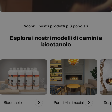
Scopri i nostri prodotti più popolari
Esplora i nostri modelli di camini a
bioetanolo
Bioetanolo
Pareti Multimediali
Sosp